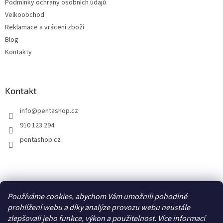
v
Podmínky ochrany osobních údajů
ý
Velkoobchod
p
Reklamace a vrácení zboží
i
s
Blog
u
Kontakty
Kontakt
info
@
pentashop.cz
910 123 294
pentashop.cz
Přijímáme online platby
Používáme cookies, abychom Vám umožnili pohodlné
prohlížení webu a díky analýze provozu webu neustále
zlepšovali jeho funkce, výkon a použitelnost. Více informací