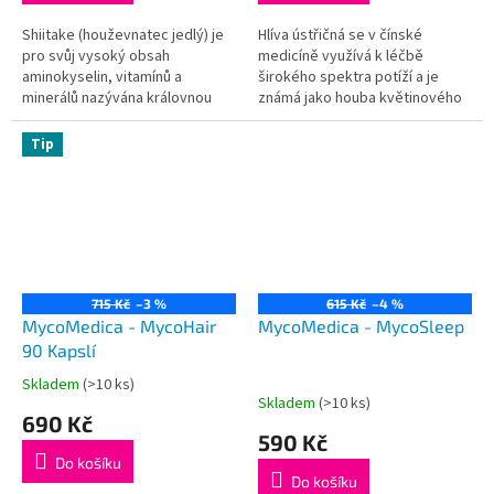
z
z
polysacharidů je tato
5
5
Shiitake (houževnatec jedlý) je
Hlíva ústřičná se v čínské
koncentrace vhodnější u
hvězdiček.
hvězdiček.
pro svůj vysoký obsah
medicíně využívá k léčbě
akutnějších stavů.
aminokyselin, vitamínů a
širokého spektra potíží a je
minerálů nazývána královnou
známá jako houba květinového
mezi houbami nebo elixírem
nebe. Je bohatým zdrojem
života. Vyzkoušejte extrakt s
vitamínů, minerálů a dalších
Tip
nejúčinnějším poměrem
látek, mimo jiné přírodních
účinných látek.
statinů, které příznivě ovlivňují
hladinu tuků v krvi.
715 Kč
–3 %
615 Kč
–4 %
MycoMedica - MycoHair
MycoMedica - MycoSleep
90 Kapslí
Skladem
(>10 ks)
Průměrné
Skladem
(>10 ks)
hodnocení
690 Kč
produktu
590 Kč
je
Do košíku
5,0
Do košíku
z