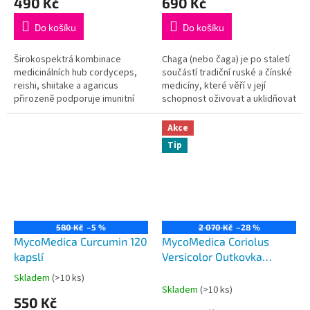
490 Kč
690 Kč
produktu
produktu
je
je
Do košíku
Do košíku
5,0
5,0
z
z
5
5
Širokospektrá kombinace
Chaga (nebo čaga) je po staletí
hvězdiček.
hvězdiček.
medicinálních hub cordyceps,
součástí tradiční ruské a čínské
reishi, shiitake a agaricus
medicíny, které věří v její
přirozeně podporuje imunitní
schopnost oživovat a uklidňovat
systém. Pro posílení účinku
tělo i ducha. Zvolte chagu s
jsme přidali vitamín C ve formě
nejoptimálnějším poměrem
Akce
Aceroly.
účinných látek.
Tip
580 Kč
–5 %
2 070 Kč
–28 %
MycoMedica Curcumin 120
MycoMedica Coriolus
kapslí
Versicolor Outkovka
pestrá 3 x 90 kapslí
Skladem
(>10 ks)
Průměrné
Skladem
(>10 ks)
hodnocení
550 Kč
produktu