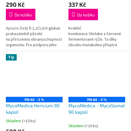
hodnocení
hodnocení
290 Kč
337 Kč
produktu
produktu
je
je
Do košíku
Do košíku
5,0
4,8
z
z
5
5
Vysoce čistý ß-1,3/1,6 D-glukan
Kvalitní
hvězdiček.
hvězdiček.
prokazatelně působí
kombinace Shiitake a červené
na přirozenou obranyschopnost
fermentované rýže. Ta díky
organismu. Pro podporu jeho
obsahu monakolinu přispívá
účinků jsme přidali vitamín C.
k udržení normální hladiny
Doporučujeme užívat spolu
cholesterolu v krvi. Pro podporu
Tip
s medicinálními houbami.
účinku jsme přidali také
koenzym Q10 a rutin.
715 Kč
–3 %
715 Kč
–3 %
MycoMedica Hericium 90
MycoMedica - MycoSomat
kapslí
90 kapslí
Skladem
(>10 ks)
Průměrné
Skladem
(>10 ks)
hodnocení