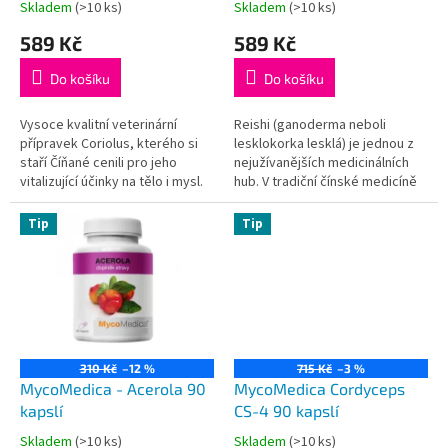
Skladem
(>10 ks)
Skladem
(>10 ks)
Průměrné
Průměrné
t
hodnocení
hodnocení
589 Kč
589 Kč
ů
produktu
produktu
je
je
Do košíku
Do košíku
5,0
5,0
z
z
5
5
Vysoce kvalitní veterinární
Reishi (ganoderma neboli
hvězdiček.
hvězdiček.
přípravek Coriolus, kterého si
lesklokorka lesklá) je jednou z
staří Číňané cenili pro jeho
nejužívanějších medicinálních
vitalizující účinky na tělo i mysl.
hub. V tradiční čínské medicíně
Tradiční medicína věří v jeho
se využívá po tisíciletí pro své
podpůrné vlastnosti při léčbě
vitalizující účinky. Zvolte ideální
Tip
Tip
nádorových
poměr polysacharidů,
onemocnění.Coriolus
triterpenů a dalších bioaktivních
nemůžeme nabízet jako
látek pro nejlepší
doplněk stravy na základě
výsledky.Oproti Reishi s 50 %
absurdní vyhlášky EU.
polysacharidů je 30% Reishi
vhodnější u chronických a
vážných stavů.
310 Kč
–12 %
715 Kč
–3 %
MycoMedica - Acerola 90
MycoMedica Cordyceps
kapslí
CS-4 90 kapslí
Skladem
(>10 ks)
Skladem
(>10 ks)
Průměrné
Průměrné