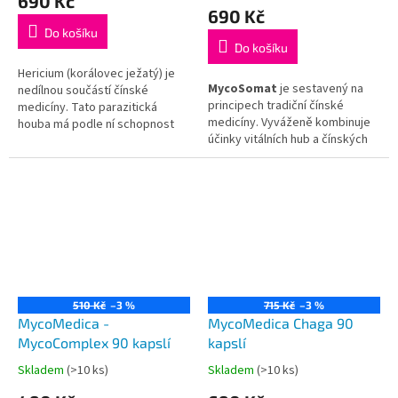
690 Kč
produktu
690 Kč
je
Do košíku
5,0
Do košíku
z
5
Hericium (korálovec ježatý) je
MycoSomat
je sestavený na
hvězdiček.
nedílnou součástí čínské
principech tradiční čínské
medicíny. Tato parazitická
medicíny. Vyváženě kombinuje
houba má podle ní schopnost
účinky vitálních hub a čínských
vyrovnávat yin a yang v těle.
bylinek. Směs vychází sice z
Vyzkoušejte ji v ideálním
tradičního receptu Xiao Yao San,
poměru polysacharidů,
nicméně je
upravená na
fytosterolů, erinacinů,
nerovnováhy související s
ergosterolů a dalších
vysokým stresovým
bioaktivních látek
zatížením
, které na člověka
klade moderní doba.
510 Kč
–3 %
715 Kč
–3 %
MycoMedica -
MycoMedica Chaga 90
MycoComplex 90 kapslí
kapslí
Skladem
(>10 ks)
Skladem
(>10 ks)
Průměrné
Průměrné
hodnocení
hodnocení