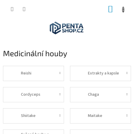
Přejít
NÁKUP
na
obsah
KOŠÍK
Medicinální houby
Reishi
Extrakty a kapsle
Cordyceps
Chaga
Shiitake
Maitake