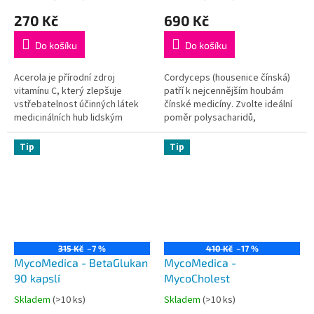
hodnocení
hodnocení
270 Kč
690 Kč
produktu
produktu
je
je
Do košíku
Do košíku
5,0
4,9
z
z
5
5
Acerola je přírodní zdroj
Cordyceps (housenice čínská)
hvězdiček.
hvězdiček.
vitamínu C, který zlepšuje
patří k nejcennějším houbám
vstřebatelnost účinných látek
čínské medicíny. Zvolte ideální
medicinálních hub lidským
poměr polysacharidů,
organismem. Pokud užíváte
cordycepinu, D-manitolu a
medicinální houby,
dalších bioaktivních látek pro
Tip
Tip
doporučujeme přidat k nim 1
nejlepší výsledky.
kapsli Aceroly.
315 Kč
–7 %
410 Kč
–17 %
MycoMedica - BetaGlukan
MycoMedica -
90 kapslí
MycoCholest
Skladem
(>10 ks)
Skladem
(>10 ks)
Průměrné
Průměrné