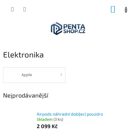
Přejít
NÁKUP
na
obsah
KOŠÍK
Elektronika
Apple
Nejprodávanější
Airpods náhradní dobíjecí pouzdro
Skladem
(3 ks)
2 099 Kč