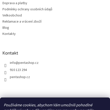
Doprava a platby
r
v
Podmínky ochrany osobních údajů
k
Velkoobchod
y
Reklamace a vrácení zboží
v
ý
Blog
p
Kontakty
i
s
u
Kontakt
info
@
pentashop.cz
910 123 294
pentashop.cz
Přijímáme online platby
Používáme cookies, abychom Vám umožnili pohodlné