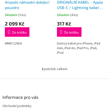
d
Airpods náhradní dobíjecí
ORIGINÁLNÍ KABEL - Apple
u
pouzdro
USB-C / Lightning kabel -
k
1m
Skladem
(3 ks)
Skladem
(4 ks)
Průměrné
Průměrné
t
hodnocení
hodnocení
2 099 Kč
317 Kč
ů
produktu
produktu
je
je
Do košíku
Do košíku
5,0
5,0
z
z
5
5
MMEF2ZM/A
Datový kabel pro iPhone, iPad
hvězdiček.
hvězdiček.
mini, iPad Air, iPad Pro, iPad,
iPod
2
položek celkem
O
v
l
Z
á
á
d
p
a
a
Informace pro vás
c
t
í
Obchodní podmínky
í
p