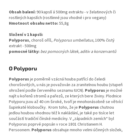
Obsah balení:
90 kapslí á 500mg extraktu - v želatinových či
rostliných kapslích (rostlinné jsou vhodné i pro vegany)
Hmotnost obsahu netto:
55,8g
Složení v 1 kapsli:
Polyporus
, choroš oříš,
Polyporus umbellatus,
100% čistý
extrakt - 500mg
pomocné látky:
bez pomocných látek, aditiv a konzervantů
O Polyporu
Polyporus
je poměrně vzácná houba patřící do čeledi
chorošovitých, u nás je považován za zranitelnou houbu (stupeň
ohrožení podle červeného seznamu IUCN).
Polyporus
je možné
najít u kořenů stromů a pařezů, ze kterých bere živiny. Plodnice
Polyporu jsou až 40 cm široké, tvoří je mnohonásobně se větvící
šupinkaté kloboučky. Krom toho, že je
Polyporus
chutnou
jedlou houbou vhodnou též k nakládání, je také po tisíce let
součástí tradiční čínské medicíny. V „západních zemích“ byl
Polyporus poprvé popsán v roce 1801 Christianem H.
Persoonem.
Polyporus
obsahuje mnoho velmi účinných složek,