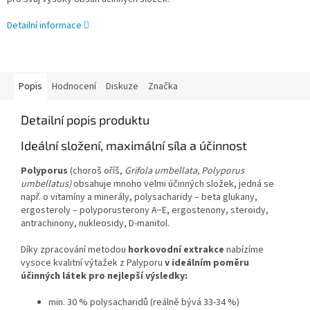
Detailní informace
Popis
Hodnocení
Diskuze
Značka
Detailní popis produktu
Ideální složení, maximální síla a účinnost
Polyporus
(choroš oříš,
Grifola umbellata, Polyporus
umbellatus)
obsahuje mnoho velmi účinných složek, jedná se
např. o vitamíny a minerály, polysacharidy – beta glukany,
ergosteroly – polyporusterony A−E, ergostenony, steroidy,
antrachinony, nukleosidy, D-manitol.
Díky zpracování metodou
horkovodní extrakce
nabízíme
vysoce kvalitní výtažek z Palyporu
v ideálním poměru
účinných látek pro nejlepší výsledky:
min. 30 % polysacharidů
(reálně bývá 33-34 %)