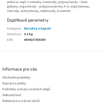
jedná se např. o vitamíny a minerály, polysacharidy – beta
glukany, ergosteroly – polyporusterony A−E, ergostenony,
steroidy, antrachinony, nukleosidy, D-manitol.
Doplňkové parametry
Kategorie
:
Extrakty a kapsle
Hmotnost
:
0.2 kg
EAN
:
8594167650250
Z
á
p
a
Informace pro vás
t
Obchodní podmínky
í
Doprava a platby
Podmínky ochrany osobních údajů
Velkoobchod
Reklamace a vrácení zboží