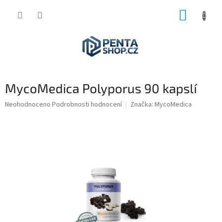
Přejít
NÁKUP
na
obsah
KOŠÍK
MycoMedica Polyporus 90 kapslí
Průměrné
Neohodnoceno
Podrobnosti hodnocení
Značka:
MycoMedica
hodnocení
produktu
je
0,0
z
5
hvězdiček.