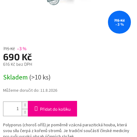
715 Kč
–3 %
715 Kč
–3 %
690 Kč
616 Kč bez DPH
Měrná
Skladem
(>10 ks)
cena:
Můžeme doručit do:
11.8.2026
Přidat do košíku
Polyporus (choroš oříš) je poměrně vzácná parazitická houba, která
svou sílu čerpá z kořenů stromů. Je tradiční součástí čínské medicíny
pro svůj vysoký obsah účinných složek.