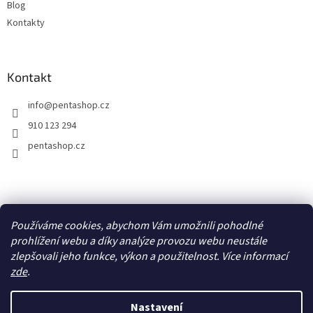
Blog
Kontakty
Kontakt
info
@
pentashop.cz
910 123 294
pentashop.cz
Přijímáme online platby
Používáme cookies, abychom Vám umožnili pohodlné
prohlížení webu a díky analýze provozu webu neustále
zlepšovali jeho funkce, výkon a použitelnost. Více informací
zde
.
Nastavení
Vytvořil Shoptet