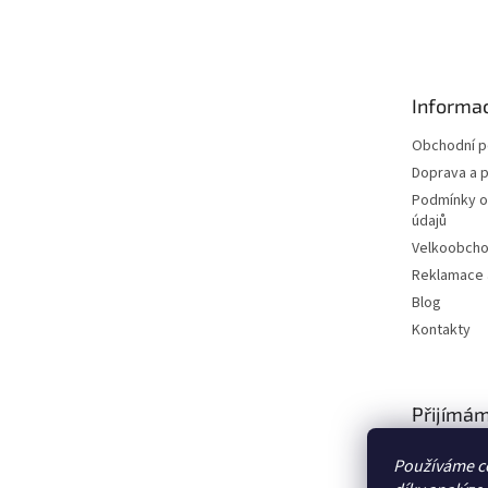
á
p
a
t
Informac
í
Obchodní 
Doprava a p
Podmínky o
údajů
Velkoobch
Reklamace a
Blog
Kontakty
Přijímám
platby
Používáme c