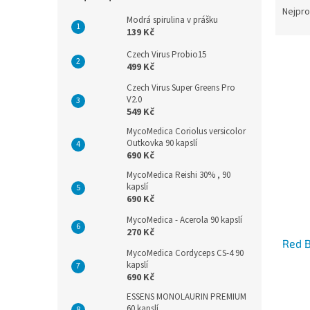
n
a
Nejpro
e
Modrá spirulina v prášku
z
l
139 Kč
e
n
Czech Virus Probio15
499 Kč
í
p
Czech Virus Super Greens Pro
V
V2.0
r
ý
549 Kč
o
p
d
MycoMedica Coriolus versicolor
i
Outkovka 90 kapslí
u
s
690 Kč
k
p
MycoMedica Reishi 30% , 90
t
r
kapslí
ů
o
690 Kč
d
MycoMedica - Acerola 90 kapslí
u
270 Kč
Red B
k
MycoMedica Cordyceps CS-4 90
t
kapslí
ů
690 Kč
ESSENS MONOLAURIN PREMIUM
60 kapslí