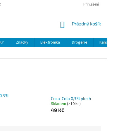
OSOBNÍCH ÚDAJŮ
VELKOOBCHOD
REKLAMACE A VRÁCENÍ ZBOŽÍ
Přihlášení
NÁKUPNÍ
Prázdný košík
KOŠÍK
KY
Značky
Elektronika
Drogerie
Kancelářské potř
0,33l
Coca-Cola 0,33l plech
Skladem
(>10 ks)
49 Kč