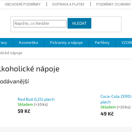
OBCHODNÍ PODMÍNKY
DOPRAVA A PLATBY
PODMÍNKY OCHRANY 
HLEDAT
ravy
Kosmetika
Potraviny a nápoje
Parfémy
VZOR
lické nápoje
lkoholické nápoje
odávanější
Coca-Cola ZERO 
Red Bull 0,25l plech
plech
Skladem
(>10 ks)
Skladem
(>10 ks)
59 Kč
49 Kč