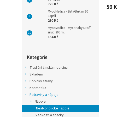
775 Kč
59 K
MycoMedica - BetaGlukan 90
kapslí
290 Kč
MycoMedica - MycoBaby Dračí
sirup 200 ml
154 Kč
Přeskočit
Kategorie
kategorie
Tradiční čínská medicína
Skladem
Doplňky stravy
Kosmetika
Potraviny a nápoje
Nápoje
Nealkoholické nápoje
Sladkosti a snacky