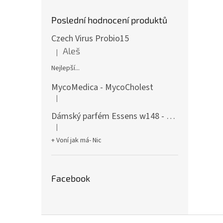
Poslední hodnocení produktů
Czech Virus Probio15
Aleš
|
Hodnocení produktu je 5 z 5 hvězdiček.
Nejlepší...
MycoMedica - MycoCholest
|
Hodnocení produktu je 5 z 5 hvězdiček.
Dámský parfém Essens w148 - 50ml
|
Hodnocení produktu je 5 z 5 hvězdiček.
+ Voní jak má- Nic
Facebook
Z