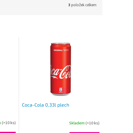
3
položek celkem
Coca-Cola 0,33l plech
m
(>10 ks)
Skladem
(>10 ks)