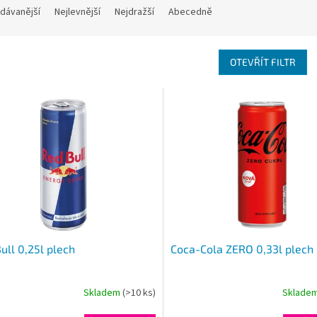
dávanější
Nejlevnější
Nejdražší
Abecedně
OTEVŘÍT FILTR
ull 0,25l plech
Coca-Cola ZERO 0,33l plech
Skladem
(>10 ks)
Sklade