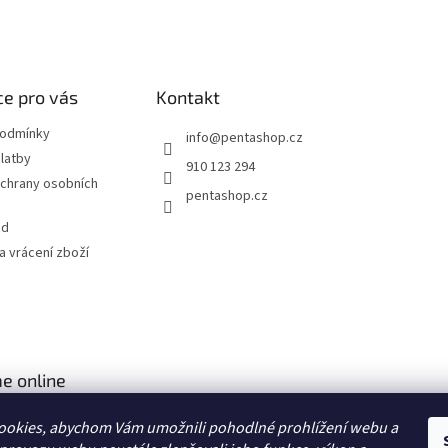
e pro vás
Kontakt
podmínky
info
@
pentashop.cz
latby
910 123 294
chrany osobních
pentashop.cz
od
 vrácení zboží
e online
ookies, abychom Vám umožnili pohodlné prohlížení webu a