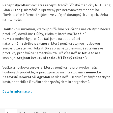
Recept
MycoHair
vychází z receptu tradiční čínské medicíny
Nu Huang
Bian Zi Tang
, nicméně je upravený pro nerovnováhy moderního
člověka. Více informací najdete ve veřejně dostupných zdrojích, třeba
na internetu
.
Houbovou surovinu
, kterou používáme při výrobě našich MycoMedica
produktů, dovážíme
z Číny
, z lokalit, které mají
ideální
klima
a podmínky pro růst. Dali jsme na doporučení
našeho
německého partnera
, který používá stejnou houbovou
surovinu ze stejných lokalit. Díky správně zvoleným pěstitelům své
produkty prodává na německém trhu
už více než 40 let
. A to nás
inspiruje.
Stejnou kvalitu si zaslouží i český zákazník.
Veškerá houbová surovina, kterou používáme pro výrobu našich
houbových produktů, je před zpracováním testována v
německé
nezávislé laboratoři Agrolab
na více než 500 druhů známých těžkých
kovů, pesticidů a člověku nebezpečných mikroorganismů.
Detailní informace