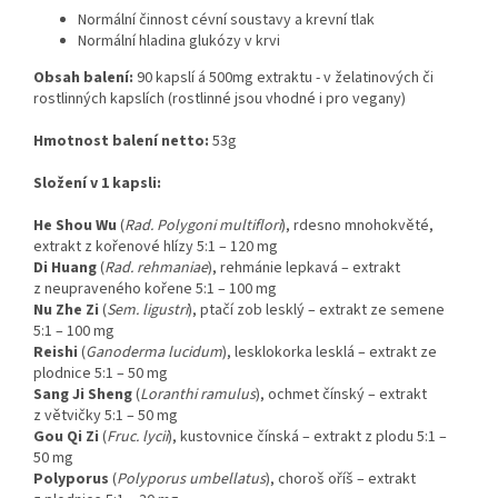
Normální činnost cévní soustavy a krevní tlak
Normální hladina glukózy v krvi
Obsah balení:
90 kapslí á 500mg extraktu - v želatinových či
rostlinných kapslích (rostlinné jsou vhodné i pro vegany)
Hmotnost balení netto:
53g
Složení v 1 kapsli:
He Shou Wu
(
Rad. Polygoni multiflori
), rdesno mnohokvěté,
extrakt z kořenové hlízy 5:1 – 120 mg
Di Huang
(
Rad. rehmaniae
), rehmánie lepkavá – extrakt
z neupraveného kořene 5:1 – 100 mg
Nu Zhe Zi
(
Sem. ligustri
), ptačí zob lesklý – extrakt ze semene
5:1 – 100 mg
Reishi
(
Ganoderma lucidum
), lesklokorka lesklá – extrakt ze
plodnice 5:1 – 50 mg
Sang Ji Sheng
(
Loranthi ramulus
), ochmet čínský – extrakt
z větvičky 5:1 – 50 mg
Gou Qi Zi
(
Fruc. lycii
), kustovnice čínská – extrakt z plodu 5:1 –
50 mg
Polyporus
(
Polyporus umbellatus
), choroš oříš – extrakt