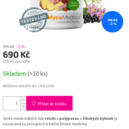
715 Kč
–3 %
715 Kč
–3 %
690 Kč
616 Kč bez DPH
Měrná
Skladem
(>10 ks)
cena:
Můžeme doručit do:
10.8.2026
Přidat do košíku
Směs medicinálních hub
reishi
a
polyporus
a
čínských bylinek
je
sestavená na principech tradiční čínské medicíny.