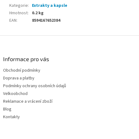
Kategorie
:
Extrakty a kapsle
Hmotnost
:
0.2 kg
EAN
:
8594167652384
Z
á
p
a
Informace pro vás
t
Obchodní podmínky
í
Doprava a platby
Podmínky ochrany osobních údajů
Velkoobchod
Reklamace a vrácení zboží
Blog
Kontakty