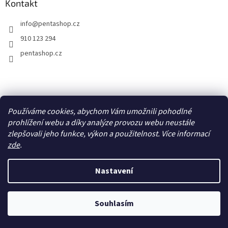
Kontakt
info
@
pentashop.cz
910 123 294
pentashop.cz
Přijímáme online platby
Používáme cookies, abychom Vám umožnili pohodlné
prohlížení webu a díky analýze provozu webu neustále
zlepšovali jeho funkce, výkon a použitelnost. Více informací
zde
.
Nastavení
Vytvořil Shoptet
Z důvodu vysokého počtu objednávek se doba odeslání může
Souhlasím
Copyright 2026
PentaShop.cz
. Všechna práva vyhrazena.
prodloužit.