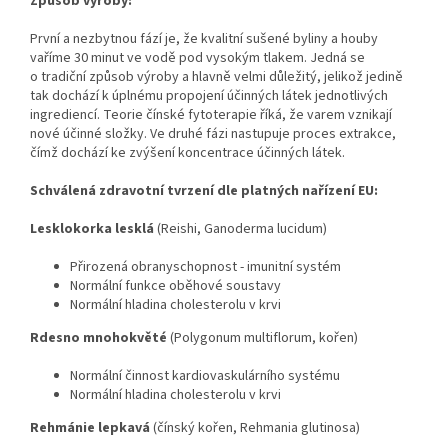
Způsob výroby:
První a nezbytnou fází je, že kvalitní sušené byliny a houby
vaříme 30 minut ve vodě pod vysokým tlakem. Jedná se
o tradiční způsob výroby a hlavně velmi důležitý, jelikož jedině
tak dochází k úplnému propojení účinných látek jednotlivých
ingrediencí. Teorie čínské fytoterapie říká, že varem vznikají
nové účinné složky. Ve druhé fázi nastupuje proces extrakce,
čímž dochází ke zvýšení koncentrace účinných látek.
Schválená zdravotní tvrzení dle platných nařízení EU:
Lesklokorka lesklá
(Reishi, Ganoderma lucidum)
Přirozená obranyschopnost - imunitní systém
Normální funkce oběhové soustavy
Normální hladina cholesterolu v krvi
Rdesno mnohokvěté
(Polygonum multiflorum, kořen)
Normální činnost kardiovaskulárního systému
Normální hladina cholesterolu v krvi
Rehmánie lepkavá
(čínský kořen, Rehmania glutinosa)