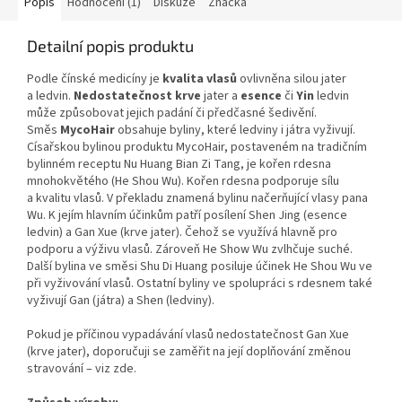
Popis
Hodnocení (1)
Diskuze
Značka
Detailní popis produktu
Podle čínské medicíny je
kvalita vlasů
ovlivněna silou jater
a ledvin.
Nedostatečnost krve
jater a
esence
či
Yin
ledvin
může způsobovat jejich padání či předčasné šedivění.
Směs
MycoHair
obsahuje byliny, které ledviny i játra vyživují.
Císařskou bylinou produktu MycoHair, postaveném na tradičním
bylinném receptu Nu Huang Bian Zi Tang, je kořen rdesna
mnohokvětého (He Shou Wu). Kořen rdesna podporuje sílu
a kvalitu vlasů. V překladu znamená bylinu načerňující vlasy pana
Wu. K jejím hlavním účinkům patří posílení Shen Jing (esence
ledvin) a Gan Xue (krve jater). Čehož se využívá hlavně pro
podporu a výživu vlasů. Zároveň He Show Wu zvlhčuje suché.
Další bylina ve směsi Shu Di Huang posiluje účinek He Shou Wu ve
při vyživování vlasů. Ostatní byliny ve spolupráci s rdesnem také
vyživují Gan (játra) a Shen (ledviny).
Pokud je příčinou vypadávání vlasů nedostatečnost Gan Xue
(krve jater), doporučuji se zaměřit na její doplňování změnou
stravování – viz zde.