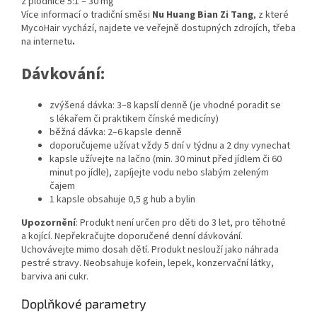
z plodnice 5:1 – 30 mg
Více informací o tradiční směsi
Nu Huang Bian Zi Tang
, z které
MycoHair vychází, najdete ve veřejně dostupných zdrojích, třeba
na internetu
.
Dávkování:
zvýšená dávka: 3–8 kapslí denně (je vhodné poradit se
s lékařem či praktikem čínské medicíny)
běžná dávka: 2–6 kapsle denně
doporučujeme užívat vždy 5 dní v týdnu a 2 dny vynechat
kapsle užívejte na lačno (min. 30 minut před jídlem či 60
minut po jídle), zapíjejte vodu nebo slabým zeleným
čajem
1 kapsle obsahuje 0,5 g hub a bylin
Upozornění
: Produkt není určen pro děti do 3 let, pro těhotné
a kojící. Nepřekračujte doporučené denní dávkování.
Uchovávejte mimo dosah dětí. Produkt neslouží jako náhrada
pestré stravy. Neobsahuje kofein, lepek, konzervační látky,
barviva ani cukr.
Doplňkové parametry