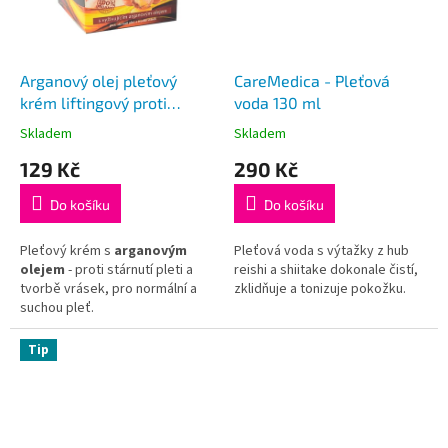
Arganový olej pleťový
CareMedica - Pleťová
krém liftingový proti
voda 130 ml
vráskám, 50ml
Skladem
Skladem
Průměrné
Průměrné
hodnocení
hodnocení
129 Kč
290 Kč
produktu
produktu
je
je
Do košíku
Do košíku
5,0
5,0
z
z
5
5
Pleťový krém s
arganovým
Pleťová voda s výtažky z hub
hvězdiček.
hvězdiček.
olejem
- proti stárnutí pleti a
reishi a shiitake dokonale čistí,
tvorbě vrásek, pro normální a
zklidňuje a tonizuje pokožku.
suchou pleť.
Veškeré složky naší kosmetiky
splňují požadavky standardů
Tip
ochranné známky CPK.