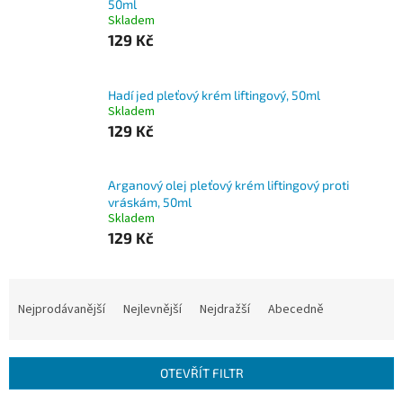
50ml
Skladem
129 Kč
Hadí jed pleťový krém liftingový, 50ml
Skladem
129 Kč
Arganový olej pleťový krém liftingový proti
vráskám, 50ml
Skladem
129 Kč
Ř
a
Nejprodávanější
Nejlevnější
Nejdražší
Abecedně
z
e
n
OTEVŘÍT FILTR
í