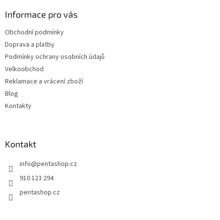
p
a
a
Informace pro vás
c
t
í
Obchodní podmínky
í
p
Doprava a platby
r
v
Podmínky ochrany osobních údajů
k
Velkoobchod
y
Reklamace a vrácení zboží
v
ý
Blog
p
Kontakty
i
s
u
Kontakt
info
@
pentashop.cz
910 123 294
pentashop.cz