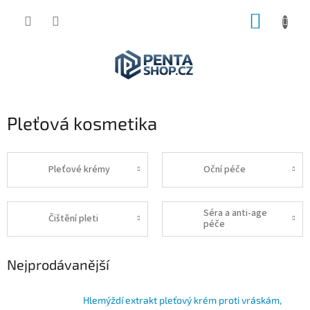
Přejít
NÁKUP
na
obsah
KOŠÍK
Pleťová kosmetika
Pleťové krémy
Oční péče
Séra a anti-age
Čištění pleti
péče
Nejprodávanější
Hlemýždí extrakt pleťový krém proti vráskám,