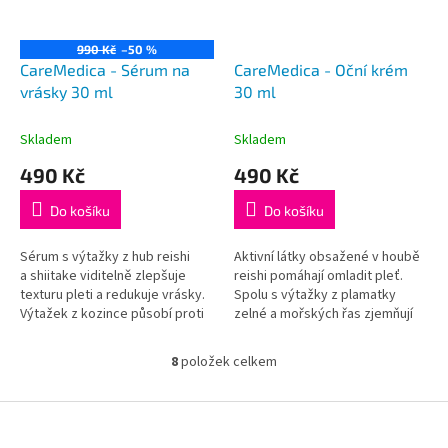
990 Kč
–50 %
CareMedica - Sérum na
CareMedica - Oční krém
vrásky 30 ml
30 ml
Skladem
Skladem
490 Kč
490 Kč
Do košíku
Do košíku
Sérum s výtažky z hub reishi
Aktivní látky obsažené v houbě
a shiitake viditelně zlepšuje
reishi pomáhají omladit pleť.
texturu pleti a redukuje vrásky.
Spolu s výtažky z plamatky
Výtažek z kozince působí proti
zelné a mořských řas zjemňují
volným radikálům a chrání
vrásky a vyhlazují jemnou
pokožku.
pokožku kolem očí.
8
položek celkem
O
v
Veškeré složky naší kosmetiky
Veškeré složky naší kosmetiky
l
Z
splňují požadavky standardů
splňují požadavky standardů
á
ochranné známky CPK.
ochranné známky CPK.
á
d