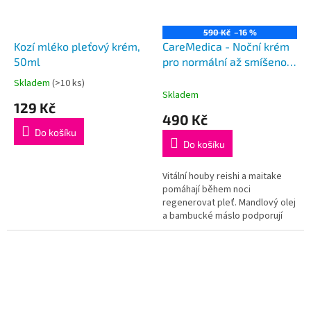
590 Kč
–16 %
Kozí mléko pleťový krém,
CareMedica - Noční krém
50ml
pro normální až smíšenou
pleť 50 ml
Skladem
(>10 ks)
Průměrné
Skladem
hodnocení
129 Kč
produktu
490 Kč
je
Do košíku
5,0
Do košíku
z
5
Vitální houby reishi a maitake
hvězdiček.
pomáhají během noci
regenerovat pleť. Mandlový olej
a bambucké máslo podporují
tvorbu kolagenu, zjemňují,
hydratují a vyživují pokožku.
Veškeré složky naší kosmetiky
splňují požadavky standardů
ochranné známky CPK.