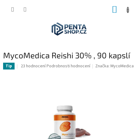
Přejít
NÁKUP
na
obsah
KOŠÍK
MycoMedica Reishi 30% , 90 kapslí
Průměrné
23 hodnocení
Podrobnosti hodnocení
Značka:
MycoMedica
Tip
hodnocení
produktu
je
5,0
z
5
hvězdiček.