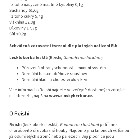
z toho nasycené mastmé kyseliny 0,1g
Sacharidy 61,6g
z toho cukry 5,4g
Vláknina 12,9g
Bílkoviny 17,3g
Sůl <0,2g
Schválená zdravotní tvrzení dle platných nařízení EU:
Lesklokorka lesklá
(Reishi,
Ganoderma lucidum
)
Přirozená obranyschopnost - imunitní systém
Normální funkce oběhové soustavy
Normální hladina cholesterolu v krvi
Více informací o Reishi najdete ve veřejně dostupných zdrojích
na internetu, např. na
www.cinskyherbar.cz.
O Reishi
Reishi
(lesklokorka lesklá,
Ganoderma lucidum
) patří mezi
chorošovité dřevokazné houby. Najdeme ji na kmenech většinou
již odumřelých stromů nebo pařezech. Její plodnice jsou