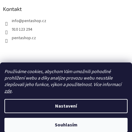
Kontakt
info
@
pentashop.cz
910 123 294
pentashop.cz
Přijímáme online platby
Používáme cookies, abychom Vám umožnili pohodlné
prohlížení webu a díky analýze provozu webu neustále
zlepšovali jeho funkce, výkon a použitelnost. Více informací
zde
.
Nastavení
Vytvořil Shoptet
Z důvodu vysokého počtu objednávek se doba odeslání může
Souhlasím
Copyright 2026
PentaShop.cz
. Všechna práva vyhrazena.
prodloužit.