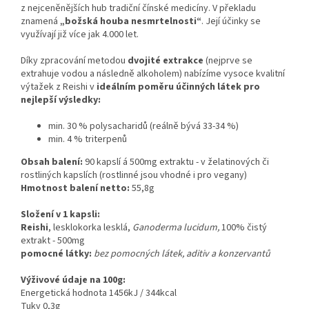
z nejceněnějších hub tradiční čínské medicíny. V překladu
znamená
„božská houba nesmrtelnosti“
. Její účinky se
využívají již více jak 4.000 let.
Díky zpracování metodou
dvojité extrakce
(nejprve se
extrahuje vodou a následně alkoholem) nabízíme vysoce kvalitní
výtažek z Reishi v
ideálním poměru účinných látek pro
nejlepší výsledky:
min. 30 % polysacharidů (reálně bývá 33-34 %)
min. 4 % triterpenů
Obsah balení:
90 kapslí á 500mg extraktu - v želatinových či
rostliných kapslích (rostlinné jsou vhodné i pro vegany)
Hmotnost balení netto:
55,8g
Složení v 1 kapsli:
Reishi
, lesklokorka lesklá,
Ganoderma lucidum,
100% čistý
extrakt - 500mg
pomocné látky:
bez pomocných látek, aditiv a konzervantů
Výživové údaje na 100g:
Energetická hodnota 1456kJ / 344kcal
Tuky 0,3g