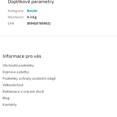
Doplňkové parametry
Kategorie
:
Reishi
Hmotnost
:
0.2 kg
EAN
:
8594167650021
Z
á
p
a
Informace pro vás
t
Obchodní podmínky
í
Doprava a platby
Podmínky ochrany osobních údajů
Velkoobchod
Reklamace a vrácení zboží
Blog
Kontakty