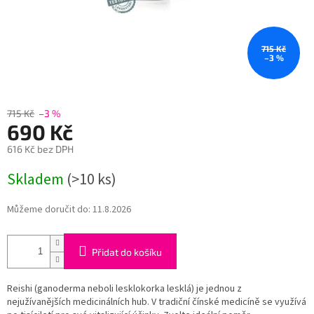
715 Kč
–3 %
715 Kč
–3 %
690 Kč
616 Kč bez DPH
Měrná
Skladem
(>10 ks)
cena:
Můžeme doručit do:
11.8.2026
Přidat do košíku
Reishi (ganoderma neboli lesklokorka lesklá) je jednou z
nejužívanějších medicinálních hub. V tradiční čínské medicíně se využívá