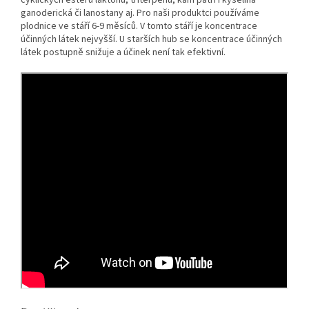
ganoderická či lanostany aj. Pro naši produktci používáme
plodnice ve stáří 6-9 měsíců. V tomto stáří je koncentrace
účinných látek nejvyšší. U starších hub se koncentrace účinných
látek postupně snižuje a účinek není tak efektivní.