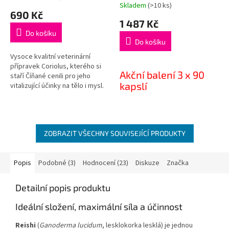
Skladem
(>10 ks)
hodnocení
690 Kč
produktu
1 487 Kč
je
Do košíku
5,0
Do košíku
z
5
Vysoce kvalitní veterinární
hvězdiček.
přípravek Coriolus, kterého si
Akční balení 3 x 90
staří Číňané cenili pro jeho
kapslí
vitalizující účinky na tělo i mysl.
Tradiční medicína věří v jeho
Vysoce kvalitní veterinární
podpůrné vlastnosti při léčbě
přípravek Coriolus, kterého si
nádorových
staří Číňané cenili pro jeho
onemocnění.Coriolus
ZOBRAZIT VŠECHNY SOUVISEJÍCÍ PRODUKTY
vitalizující účinky na tělo i mysl.
nemůžeme nabízet jako
Tradiční medicína věří v jeho
doplněk stravy na základě
podpůrné vlastnosti při léčbě
absurdní vyhlášky EU.
Popis
Podobné (3)
Hodnocení (23)
Diskuze
Značka
nádorových
onemocnění.Coriolus
nemůžeme nabízet jako
Detailní popis produktu
doplněk stravy na základě
absurdní vyhlášky EU.
Ideální složení, maximální síla a účinnost
Reishi
(
Ganoderma lucidum
, lesklokorka lesklá) je jednou