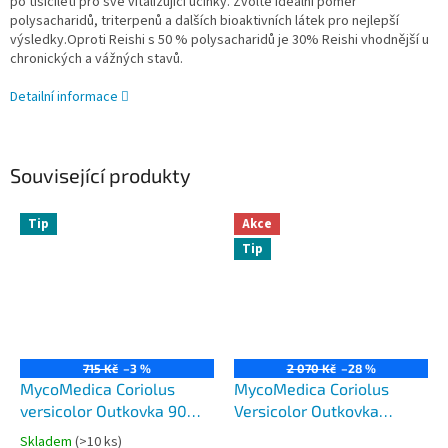
po tisíciletí pro své vitalizující účinky. Zvolte ideální poměr
polysacharidů, triterpenů a dalších bioaktivních látek pro nejlepší
výsledky.Oproti Reishi s 50 % polysacharidů je 30% Reishi vhodnější u
chronických a vážných stavů.
Detailní informace
Související produkty
Tip
Akce
Tip
715 Kč
–3 %
2 070 Kč
–28 %
MycoMedica Coriolus
MycoMedica Coriolus
versicolor Outkovka 90
Versicolor Outkovka
kapslí
pestrá 3 x 90 kapslí
Skladem
(>10 ks)
Průměrné