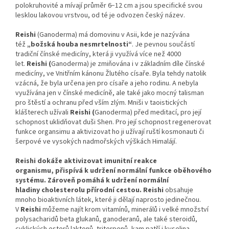
polokruhovité a mívají průměr 6−12 cm a jsou specifické svou
lesklou lakovou vrstvou, od té je odvozen český název.
Reishi
(Ganoderma) má domovinu v Asii, kde je nazývána
též
„božská houba nesmrtelnosti“
. Je pevnou součástí
tradiční čínské medicíny, která ji využívá více než 4000
let.
Reishi (
Ganoderma) je zmiňována i v základním díle čínské
medicíny, ve Vnitřním kánonu Žlutého císaře. Byla tehdy natolik
vzácná, že byla určena jen pro císaře a jeho rodinu. A nebyla
využívána jen v čínské medicíně, ale také jako mocný talisman
pro štěstí a ochranu před vším zlým. Mniši v taoistických
klášterech užívali
Reishi (
Ganoderma) před meditací, pro její
schopnost uklidňovat duši Shen. Pro její schopnost regenerovat
funkce organsimu a aktivizovat ho ji užívají ruští kosmonauti či
šerpové ve vysokých nadmořských výškách Himalájí.
Reishi dokáže aktivizovat imunitní reakce
organismu,
přispívá k udržení normální
funkce oběhového
systému. Zároveň
pomáhá k udržení normální
hladiny
cholesterolu přírodní cestou. Reishi
obsahuje
mnoho bioaktivních látek, které ji dělají naprosto jedinečnou.
V
Reishi
můžeme najít krom vitamínů, minerálů i velké množství
polysacharidů beta glukanů, ganoderanů, ale také steroidů,
cyklických esterů laktonů, triterpenů, kam patří i kyselina