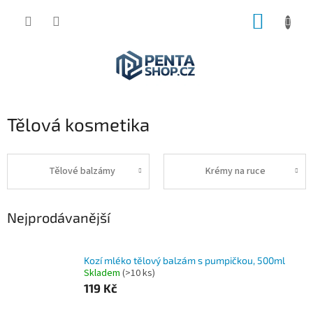
Přejít
NÁKUP
na
obsah
KOŠÍK
Tělová kosmetika
Tělové balzámy
Krémy na ruce
Nejprodávanější
Kozí mléko tělový balzám s pumpičkou, 500ml
Skladem
(>10 ks)
119 Kč