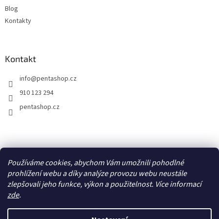
ý
Blog
p
Kontakty
i
s
u
Kontakt
info
@
pentashop.cz
910 123 294
pentashop.cz
Přijímáme online platby
Používáme cookies, abychom Vám umožnili pohodlné
prohlížení webu a díky analýze provozu webu neustále
zlepšovali jeho funkce, výkon a použitelnost. Více informací
zde
.