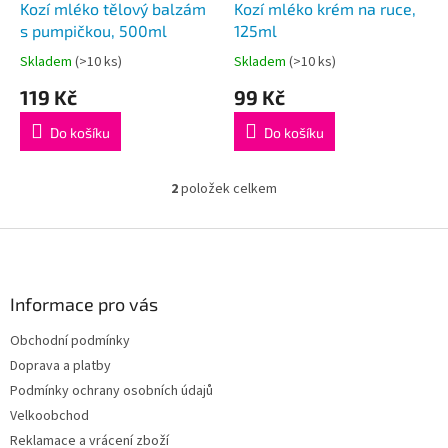
d
Kozí mléko tělový balzám
Kozí mléko krém na ruce,
u
s pumpičkou, 500ml
125ml
k
Skladem
(>10 ks)
Skladem
(>10 ks)
Průměrné
Průměrné
t
hodnocení
hodnocení
119 Kč
99 Kč
ů
produktu
produktu
je
je
Do košíku
Do košíku
5,0
5,0
z
z
5
5
2
položek celkem
O
hvězdiček.
hvězdiček.
v
l
Z
á
á
d
p
a
a
Informace pro vás
c
t
í
Obchodní podmínky
í
p
Doprava a platby
r
v
Podmínky ochrany osobních údajů
k
Velkoobchod
y
Reklamace a vrácení zboží
v