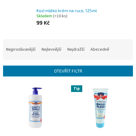
Kozí mléko krém na ruce, 125ml
Skladem
(>10 ks)
99 Kč
Ř
a
Nejprodávanější
Nejlevnější
Nejdražší
Abecedně
z
e
n
OTEVŘÍT FILTR
í
p
V
r
Tip
ý
o
p
d
i
u
s
k
p
t
r
ů
o