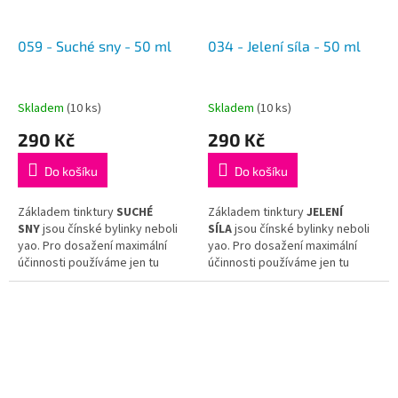
059 - Suché sny - 50 ml
034 - Jelení síla - 50 ml
Skladem
(10 ks)
Skladem
(10 ks)
290 Kč
290 Kč
Do košíku
Do košíku
Základem tinktury
SUCHÉ
Základem tinktury
JELENÍ
SNY
jsou čínské bylinky neboli
SÍLA
jsou čínské bylinky neboli
yao. Pro dosažení maximální
yao. Pro dosažení maximální
účinnosti používáme jen tu
účinnosti používáme jen tu
nejkvalitnější surovinu
nejkvalitnější surovinu
a hotovou tinkturu již dál
a hotovou tinkturu již dál
neředíme.
neředíme.
Tinktura
SUCHÉ SNY
vychází
Tinktura
JELENÍ SÍLA
vychází
z receptu tradiční čínské
z receptu tradiční čínské
medicíny
Zhi Xiao Er Yi Niao
medicíny
You Gui Wan Jia Jian
.
Tang
.