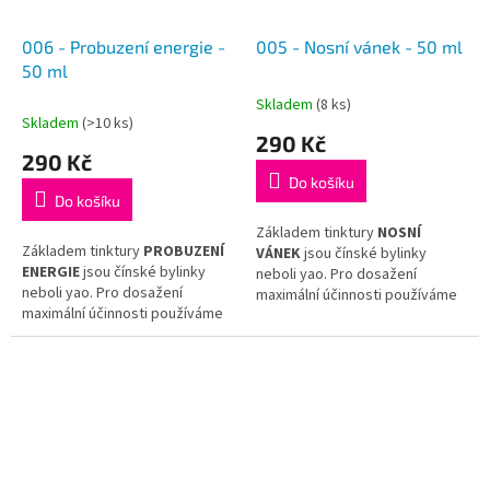
006 - Probuzení energie -
005 - Nosní vánek - 50 ml
50 ml
Skladem
(8 ks)
Průměrné
Skladem
(>10 ks)
hodnocení
290 Kč
produktu
290 Kč
je
Do košíku
5,0
Do košíku
z
5
Základem tinktury
NOSNÍ
Základem tinktury
PROBUZENÍ
hvězdiček.
VÁNEK
jsou čínské bylinky
ENERGIE
jsou čínské bylinky
neboli yao. Pro dosažení
neboli yao. Pro dosažení
maximální účinnosti používáme
maximální účinnosti používáme
jen tu nejkvalitnější surovinu
jen tu nejkvalitnější surovinu
a hotovou tinkturu již dál
a hotovou tinkturu již dál
neředíme.
neředíme.
Tinktura
NOSNÍ VÁNEK
vychází
Tinktura
PROBUZENÍ
z receptu tradiční čínské
ENERGIE
vychází z receptu
medicíny
Bi Yan Wan
.
tradiční čínské medicíny
Bu
Zhong Yi Qi Tang
.