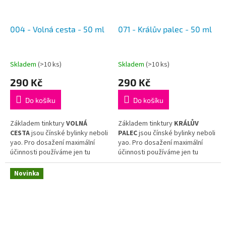
Qiao San Gen Tang
.
Cong Ming Wan
.
004 - Volná cesta - 50 ml
071 - Králův palec - 50 ml
Skladem
(>10 ks)
Skladem
(>10 ks)
290 Kč
290 Kč
Do košíku
Do košíku
Základem tinktury
VOLNÁ
Základem tinktury
KRÁLŮV
CESTA
jsou čínské bylinky neboli
PALEC
jsou čínské bylinky neboli
yao. Pro dosažení maximální
yao. Pro dosažení maximální
účinnosti používáme jen tu
účinnosti používáme jen tu
nejkvalitnější surovinu
nejkvalitnější surovinu
a hotovou tinkturu již dál
a hotovou tinkturu již dál
Novinka
neředíme.
neředíme.
Tinktura
VOLNÁ CESTA
vychází
Tinktura
KRÁLŮV PALEC
vychází
z receptu tradiční čínské
z receptu tradiční čínské
medicíny
Mu Xiang Shun Qi
medicíny
Tong Yong Tong