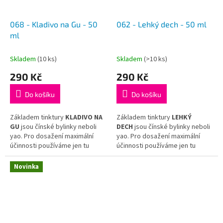
068 - Kladivo na Gu - 50
062 - Lehký dech - 50 ml
ml
Skladem
(10 ks)
Skladem
(>10 ks)
290 Kč
290 Kč
Do košíku
Do košíku
Základem tinktury
KLADIVO NA
Základem tinktury
LEHKÝ
GU
jsou čínské bylinky neboli
DECH
jsou čínské bylinky neboli
yao. Pro dosažení maximální
yao. Pro dosažení maximální
účinnosti používáme jen tu
účinnosti používáme jen tu
nejkvalitnější surovinu
nejkvalitnější surovinu
a hotovou tinkturu již dál
a hotovou tinkturu již dál
Novinka
neředíme.
neředíme.
Tinktura
KLADIVO NA
Tinktura
LEHKÝ DECH
vychází
GU
vychází z receptu tradiční
z receptu tradiční čínské
čínské medicíny
Su He Tang
.
medicíny
Ke Chuan Pian
.