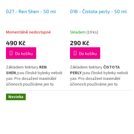
027 - Ren Shen - 50 ml
018 - Čistota perly - 50 ml
Momentálně nedostupné
Skladem
(10 ks)
490 Kč
290 Kč
Do košíku
Do košíku
Základem tinktury
REN
Základem tinktury
ČISTOTA
SHEN
jsou čínské bylinky neboli
PERLY
jsou čínské bylinky neboli
yao. Pro dosažení maximální
yao. Pro dosažení maximální
účinnosti používáme jen tu
účinnosti používáme jen tu
nejkvalitnější surovinu
nejkvalitnější surovinu
a hotovou tinkturu již dál
a hotovou tinkturu již dál
Novinka
neředíme.
neředíme.
Tinktura
REN SHEN
vychází
Tinktura
ČISTOTA
z receptu tradiční čínské
PERLY
vychází z receptu
medicíny.
tradiční čínské medicíny
Zhen
Zhu An Chuang Tang
.