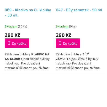
069 - Kladivo na Gu klouby
047 - Bílý zámotek - 50 ml
- 50 ml
Skladem
(10 ks)
Skladem
(9 ks)
290 Kč
290 Kč
Do košíku
Do košíku
Základem tinktury
KLADIVO NA
Základem tinktury
BÍLÝ
GU KLOUBY
jsou čínské bylinky
ZÁMOTEK
jsou čínské bylinky
neboli yao. Pro dosažení
neboli yao. Pro dosažení
maximální účinnosti používáme
maximální účinnosti používáme
jen tu nejkvalitnější surovinu
jen tu nejkvalitnější surovinu
a hotovou tinkturu již dál
a hotovou tinkturu již dál
neředíme.
neředíme.
Tinktura
KLADIVO NA GU
Tinktura
BÍLÝ ZÁMOTEK
vychází
KLOUBY
vychází z receptu
z receptu tradiční čínské
tradiční čínské medicíny
Su He
medicíny
Pu Ji Xiao Du Yin
.
Tang Guan
.