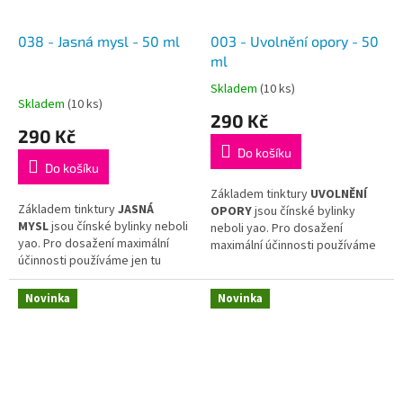
038 - Jasná mysl - 50 ml
003 - Uvolnění opory - 50
ml
Skladem
(10 ks)
Průměrné
Skladem
(10 ks)
hodnocení
290 Kč
produktu
290 Kč
je
Do košíku
5,0
Do košíku
z
5
Základem tinktury
UVOLNĚNÍ
Základem tinktury
JASNÁ
hvězdiček.
OPORY
jsou čínské bylinky
MYSL
jsou čínské bylinky neboli
neboli yao. Pro dosažení
yao. Pro dosažení maximální
maximální účinnosti používáme
účinnosti používáme jen tu
jen tu nejkvalitnější surovinu
nejkvalitnější surovinu
a hotovou tinkturu již dál
a hotovou tinkturu již dál
neředíme.
Novinka
Novinka
neředíme.
Tinktura
UVOLNĚNÍ
Tinktura
JASNÁ MYSL
vychází
OPORY
vychází z receptu
z receptu tradiční čínské
tradiční čínské medicíny
Tong
medicíny
Bu Nao Yang Shen
Yao Zhui Tang
.
Wan
.