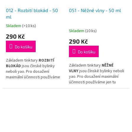
012 - Rozbití blokád - 50
051 - Něžné vlny - 50 ml
ml
Skladem
(>10 ks)
Průměrné
Skladem
(10 ks)
hodnocení
290 Kč
produktu
290 Kč
je
Do košíku
5,0
Do košíku
z
5
Základem tinktury
ROZBITÍ
Základem tinktury
NĚŽNÉ
hvězdiček.
BLOKÁD
jsou čínské bylinky
VLNY
jsou čínské bylinky neboli
neboli yao. Pro dosažení
yao. Pro dosažení maximální
maximální účinnosti používáme
účinnosti používáme jen tu
jen tu nejkvalitnější surovinu
nejkvalitnější surovinu
a hotovou tinkturu již dál
a hotovou tinkturu již dál
neředíme.
neředíme.
Tinktura
ROZBITÍ
Tinktura
NĚŽNÉ VLNY
vychází
BLOKÁD
vychází z receptu
z receptu tradiční čínské
tradiční čínské medicíny
Gui Zhi
medicíny
Chai Hu Shu Gan
Fu Ling Wan
.
Tang Jia Jian
.