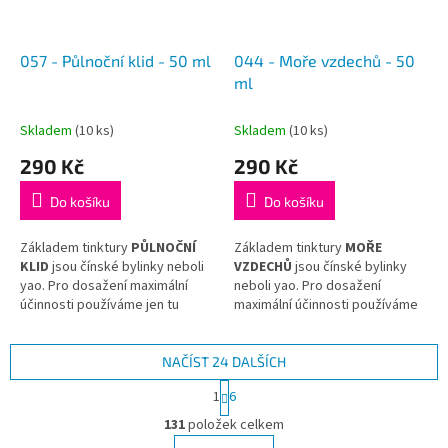
Wan
.
Feng Tang
.
057 - Půlnoční klid - 50 ml
044 - Moře vzdechů - 50
ml
Skladem
(10 ks)
Skladem
(10 ks)
290 Kč
290 Kč
Do košíku
Do košíku
Základem tinktury
PŮLNOČNÍ
Základem tinktury
MOŘE
KLID
jsou čínské bylinky neboli
VZDECHŮ
jsou čínské bylinky
yao. Pro dosažení maximální
neboli yao. Pro dosažení
účinnosti používáme jen tu
maximální účinnosti používáme
nejkvalitnější surovinu
jen tu nejkvalitnější surovinu
a hotovou tinkturu již dál
a hotovou tinkturu již dál
neředíme.
neředíme.
NAČÍST 24 DALŠÍCH
S
1
6
Tinktura
PŮLNOČNÍ
Tinktura
MOŘE
t
O
KLID
vychází z receptu tradiční
VZDECHŮ
vychází z receptu
r
131
položek celkem
v
čínské medicíny
Te Xiao Zao
tradiční čínské medicíny
Zi Shui
á