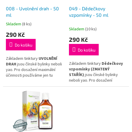
o
d
008 - Uvolnění drah - 50
049 - Dědečkovy
u
ml
vzpomínky - 50 ml
k
Skladem
(8 ks)
Průměrné
t
Skladem
(10 ks)
hodnocení
290 Kč
ů
produktu
290 Kč
je
Do košíku
5,0
Do košíku
z
5
Základem tinktury
UVOLNĚNÍ
Základem tinktury
Dědečkovy
hvězdiček.
DRAH
jsou čínské bylinky neboli
vzpomínky (ZMATENÝ
yao. Pro dosažení maximální
STAŘÍK)
jsou čínské bylinky
účinnosti používáme jen tu
neboli yao. Pro dosažení
nejkvalitnější surovinu
maximální účinnosti používáme
a hotovou tinkturu již dál
jen tu nejkvalitnější surovinu
neředíme.
a hotovou tinkturu již dál
neředíme.
Tinktura
UVOLNĚNÍ
DRAH
vychází z receptu tradiční
Tinktura
Dědečkovy
čínské medicíny
Shu Jing Huo
vzpomínky
vychází z receptu
Xue Tang
.
tradiční čínské medicíny
Xiao Yi
Qi Er Gui Tang
.