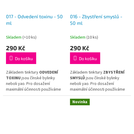
017 - Odvedení toxinu - 50
016 - Zbystření smyslů -
ml
50 ml
Skladem
(>10 ks)
Skladem
(10 ks)
290 Kč
290 Kč
Do košíku
Do košíku
Základem tinktury
ODVEDENÍ
Základem tinktury
ZBYSTŘENÍ
TOXINU
jsou čínské bylinky
SMYSLŮ
jsou čínské bylinky
neboli yao. Pro dosažení
neboli yao. Pro dosažení
maximální účinnosti používáme
maximální účinnosti používáme
jen tu nejkvalitnější surovinu
jen tu nejkvalitnější surovinu
a hotovou tinkturu již dál
a hotovou tinkturu již dál
Novinka
neředíme.
neředíme.
Tinktura
ODVEDENÍ
Tinktura
ZBYSTŘENÍ
TOXINU
vychází z receptu
SMYSLŮ
vychází z receptu
tradiční čínské medicíny
Lian
tradiční čínské medicíny
Yi Qi