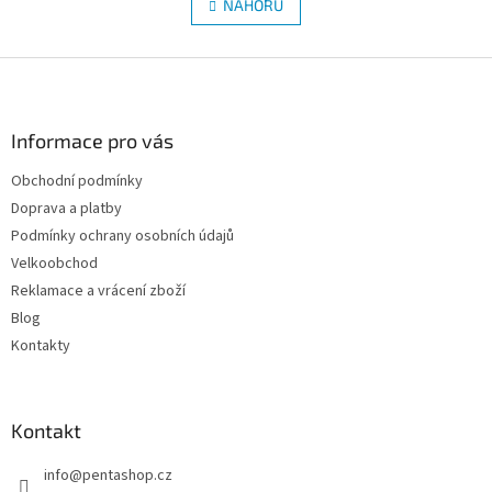
l
NAHORU
n
Ren An Mian Wan
.
Qing Gan Yin
.
á
k
d
o
v
Z
a
á
c
á
n
í
p
í
p
a
Informace pro vás
r
t
v
Obchodní podmínky
í
k
Doprava a platby
y
v
Podmínky ochrany osobních údajů
ý
Velkoobchod
p
Reklamace a vrácení zboží
i
s
Blog
u
Kontakty
Kontakt
info
@
pentashop.cz