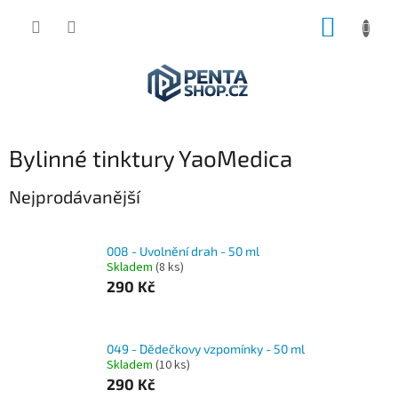
Přejít
NÁKUP
na
obsah
KOŠÍK
Bylinné tinktury YaoMedica
Nejprodávanější
008 - Uvolnění drah - 50 ml
Skladem
(8 ks)
290 Kč
049 - Dědečkovy vzpomínky - 50 ml
Skladem
(10 ks)
290 Kč