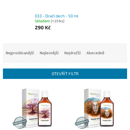
033 - Dračí dech - 50 ml
Skladem
(>10 ks)
290 Kč
Ř
a
Nejprodávanější
Nejlevnější
Nejdražší
Abecedně
z
e
n
OTEVŘÍT FILTR
í
p
V
r
ý
o
p
d
i
u
s
k
p
t
r
ů