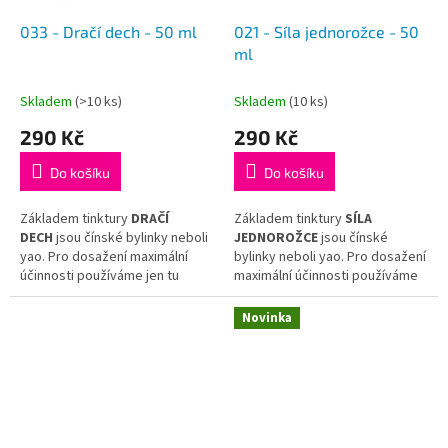
033 - Dračí dech - 50 ml
021 - Síla jednorožce - 50
ml
Skladem
(>10 ks)
Skladem
(10 ks)
290 Kč
290 Kč
Do košíku
Do košíku
Základem tinktury
DRAČÍ
Základem tinktury
SÍLA
DECH
jsou čínské bylinky neboli
JEDNOROŽCE
jsou čínské
yao. Pro dosažení maximální
bylinky neboli yao. Pro dosažení
účinnosti používáme jen tu
maximální účinnosti používáme
nejkvalitnější surovinu
jen tu nejkvalitnější surovinu
a hotovou tinkturu již dál
a hotovou tinkturu již dál
Novinka
neředíme.
neředíme.
Tinktura
DRAČÍ DECH
vychází
Tinktura
SÍLA
z receptu tradiční čínské
JEDNOROŽCE
vychází z receptu
medicíny
Chuan Xin Lian Kang
tradiční čínské medicíny
Yu Lin
Yan
.
Zhu Tang
.