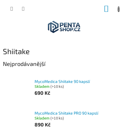
Přejít
NÁKUP
na
obsah
KOŠÍK
Shiitake
Nejprodávanější
MycoMedica Shiitake 90 kapslí
Skladem
(>10 ks)
690 Kč
MycoMedica Shiitake PRO 90 kapslí
Skladem
(>10 ks)
890 Kč