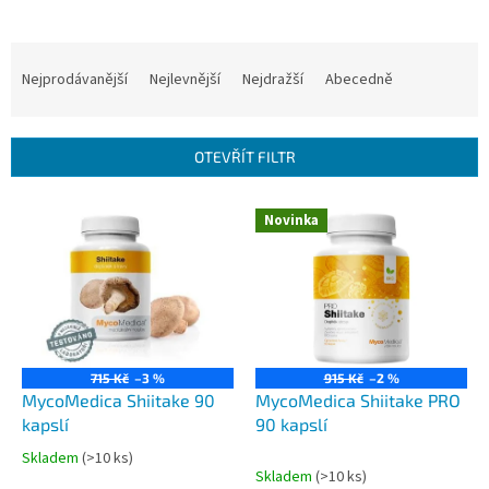
Ř
a
Nejprodávanější
Nejlevnější
Nejdražší
Abecedně
z
e
n
OTEVŘÍT FILTR
í
p
V
r
Novinka
ý
o
p
d
i
u
s
k
p
t
r
ů
o
715 Kč
–3 %
915 Kč
–2 %
d
MycoMedica Shiitake 90
MycoMedica Shiitake PRO
u
kapslí
90 kapslí
k
Skladem
(>10 ks)
Průměrné
t
Skladem
(>10 ks)
hodnocení