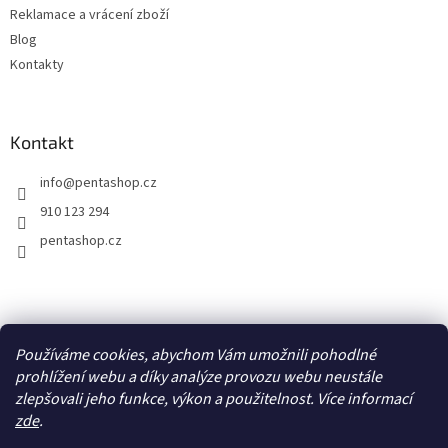
Reklamace a vrácení zboží
v
extraktu. A vše nově v BIO
ý
kvalitě.
Blog
p
Kontakty
i
Shiitake
(houževnatec
s
jedlý,
Lentinula edodes
) je pro
u
svůj vysoký obsah
aminokyselin, vitamínů
Kontakt
a minerálů nazývána
královnou
mezi houbami
nebo
info
@
pentashop.cz
také
elixírem života.
910 123 294
Současná legislativa reguluje
pentashop.cz
uvádění informací o účincích
doplňků stravy. Volně dostupné
zdroje informací o houbách
a bylinách (herbáře apod.), jež si
vyhledáte např.
zde
, regulovány
Přijímáme online platby
nejsou.
Používáme cookies, abychom Vám umožnili pohodlné
prohlížení webu a díky analýze provozu webu neustále
zlepšovali jeho funkce, výkon a použitelnost. Více informací
zde
.