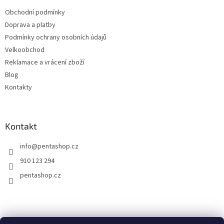
t
í
Obchodní podmínky
í
p
Doprava a platby
r
v
Podmínky ochrany osobních údajů
k
Velkoobchod
y
Reklamace a vrácení zboží
v
ý
Blog
p
Kontakty
i
s
u
Kontakt
info
@
pentashop.cz
910 123 294
pentashop.cz
Přijímáme online platby