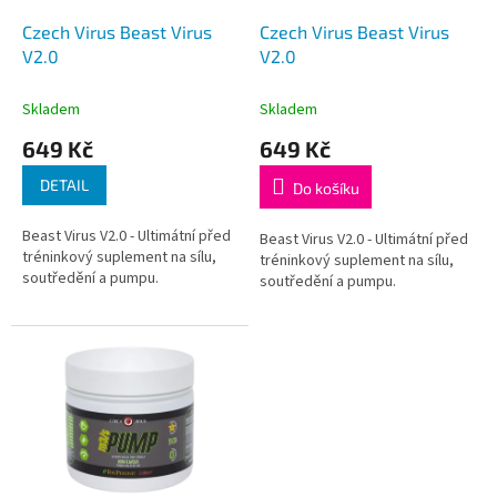
o
d
Czech Virus Beast Virus
Czech Virus Beast Virus
u
V2.0
V2.0
k
t
Skladem
Skladem
ů
649 Kč
649 Kč
DETAIL
Do košíku
Beast Virus V2.0 - Ultimátní před
Beast Virus V2.0 - Ultimátní před
tréninkový suplement na sílu,
tréninkový suplement na sílu,
soutředění a pumpu.
soutředění a pumpu.