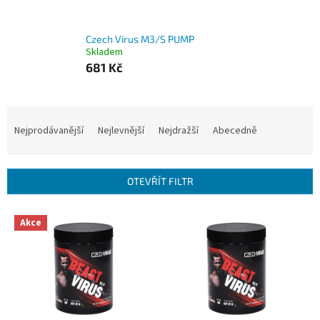
Czech Virus M3/S PUMP
Skladem
681 Kč
Ř
a
Nejprodávanější
Nejlevnější
Nejdražší
Abecedně
z
e
n
OTEVŘÍT FILTR
í
p
V
r
Akce
ý
o
p
d
i
u
s
k
p
t
r
ů