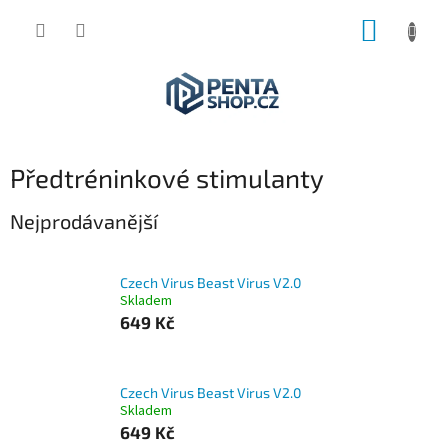
Přejít
NÁKUP
na
obsah
KOŠÍK
Předtréninkové stimulanty
Nejprodávanější
Czech Virus Beast Virus V2.0
Skladem
649 Kč
Czech Virus Beast Virus V2.0
Skladem
649 Kč