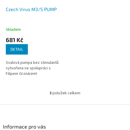
Czech Virus M3/S PUMP
Skladem
681 Kč
DETAIL
Svalová pumpa bez stimulantů
vytvořena ve spolupráci s
Filipem Grznárem!
3
položek celkem
O
v
l
Z
á
á
d
p
a
a
Informace pro vás
c