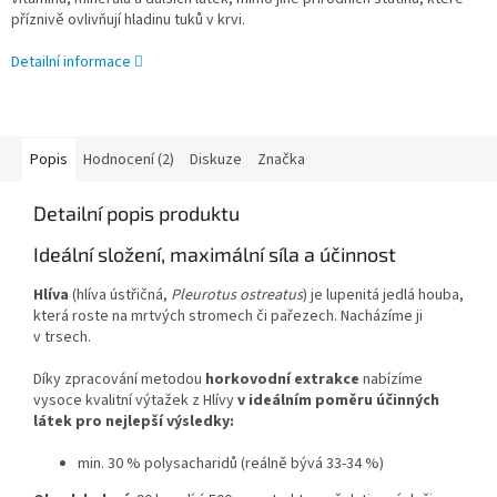
příznivě ovlivňují hladinu tuků v krvi.
Detailní informace
Popis
Hodnocení (2)
Diskuze
Značka
Detailní popis produktu
Ideální složení, maximální síla a účinnost
Hlíva
(hlíva ústřičná,
Pleurotus ostreatus
) je lupenitá jedlá houba,
která roste na mrtvých stromech či pařezech. Nacházíme ji
v trsech.
Díky zpracování metodou
horkovodní extrakce
nabízíme
vysoce kvalitní výtažek z Hlívy
v ideálním poměru účinných
látek pro nejlepší výsledky:
min. 30 % polysacharidů
(reálně bývá 33-34 %)