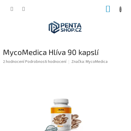
Přejít
NÁKUP
na
obsah
KOŠÍK
MycoMedica Hlíva 90 kapslí
Průměrné
2 hodnocení
Podrobnosti hodnocení
Značka:
MycoMedica
hodnocení
produktu
je
5,0
z
5
hvězdiček.