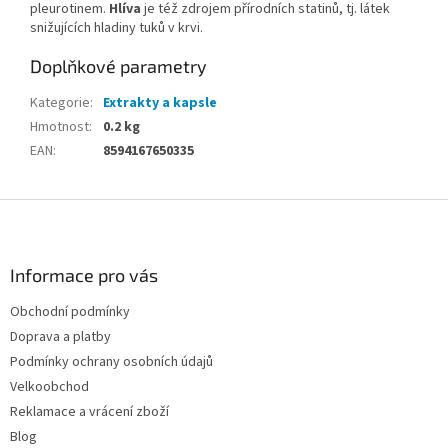
pleurotinem.
Hlíva
je též zdrojem přírodních statinů, tj. látek
snižujících hladiny tuků v krvi.
Doplňkové parametry
Kategorie
:
Extrakty a kapsle
Hmotnost
:
0.2 kg
EAN
:
8594167650335
Z
á
p
a
Informace pro vás
t
Obchodní podmínky
í
Doprava a platby
Podmínky ochrany osobních údajů
Velkoobchod
Reklamace a vrácení zboží
Blog