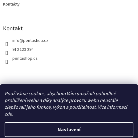
Kontakty
Kontakt
info
@
pentashop.cz
910 123 294
pentashop.cz
Přijímáme online platby
Používáme cookies, abychom Vám umožnili pohodlné
prohlížení webu a díky analýze provozu webu neustále
zlepšovali jeho funkce, výkon a použitelnost. Více informací
zde
.
Nastavení
Vytvořil Shoptet