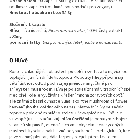
Obsah balení:
90 kapslí á 500mg extraktu - v želatinových či
rostliných kapslích (rostlinné jsou vhodné i pro vegany)
Hmotnost obsahu netto:
55,8g
Složení v 1 kapsli:
Hlíva
, hlíva ústřičná,
Pleurotus ostreatus,
100% čistý extrakt -
500mg
pomocné látky:
bez pomocných látek, aditiv a konzervantů
O Hlívě
Roste v chladnějších oblastech po celém světě, a to nejvíce od
teplejších jarních dní do listopadu. Klobouky
hlívy
připomínají
větší ústřice, odtud pochází její jméno, v angličtině pak
zní
oyster mushroom
. Hlíva je po staletí známá v tradiční čínské
medicíně, kde je využívána k řešení mnoha zdravotních obtíží
a je známá z básní dynastie Sung jako “the mushroom of flower
heaven” (houba květinového nebe). Pěstování hlívy se začalo
teprve v polovině minulého století. Překvapivě ne v Číně, ale
v Evropě (Itálii a Maďarsku).
Hlíva ústřičná
je bohatým zdrojem
vitamínů skupiny B, esenciálních aminokyselin, nenasycených
mastných kyselin a pak hlavně polysacharidů ‒ beta glukanů, kde
je významný pleuran, dále terpeny s jejich představitelem