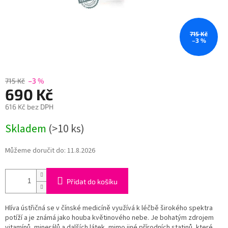
715 Kč
–3 %
715 Kč
–3 %
690 Kč
616 Kč bez DPH
Měrná
Skladem
(>10 ks)
cena:
Můžeme doručit do:
11.8.2026
Přidat do košíku
Hlíva ústřičná se v čínské medicíně využívá k léčbě širokého spektra
potíží a je známá jako houba květinového nebe. Je bohatým zdrojem
vitamínů, minerálů a dalších látek, mimo jiné přírodních statinů, které