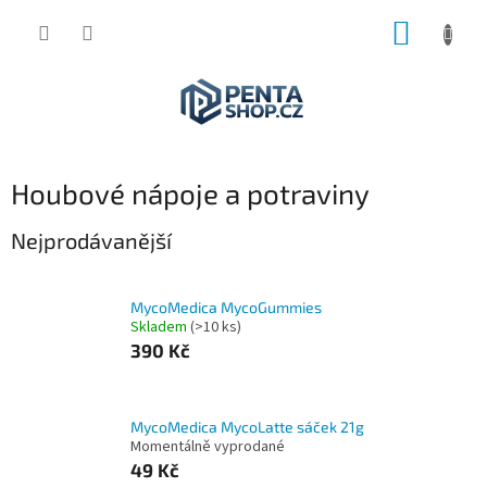
Přejít
NÁKUP
na
obsah
KOŠÍK
Houbové nápoje a potraviny
Nejprodávanější
MycoMedica MycoGummies
Skladem
(>10 ks)
390 Kč
MycoMedica MycoLatte sáček 21g
Momentálně vyprodané
49 Kč