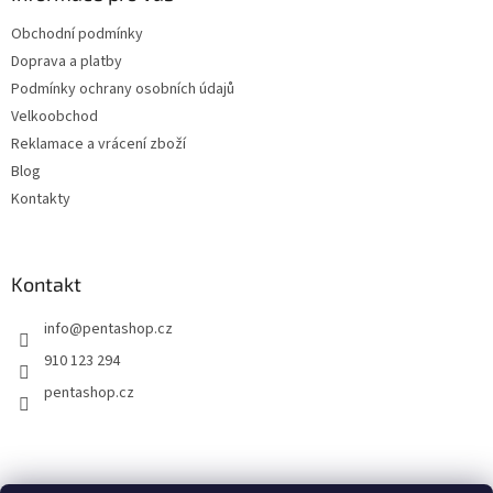
c
ho můžete teplý nebo studený.
dodá sílu do celého dne a
t
í
povzbudí vás daleko víc než
Obchodní podmínky
í
p
klasická káva.
Doprava a platby
r
v
Vyzkoušejte vzorek zde.
Podmínky ochrany osobních údajů
k
Velkoobchod
y
Reklamace a vrácení zboží
v
ý
Blog
p
Kontakty
i
s
u
Kontakt
info
@
pentashop.cz
910 123 294
pentashop.cz