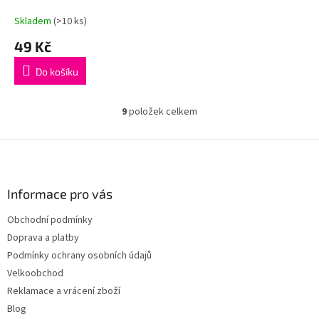
Skladem
(>10 ks)
49 Kč
Do košíku
9
položek celkem
O
v
l
Z
á
á
d
p
a
a
Informace pro vás
c
t
í
Obchodní podmínky
í
p
Doprava a platby
r
v
Podmínky ochrany osobních údajů
k
Velkoobchod
y
Reklamace a vrácení zboží
v
ý
Blog