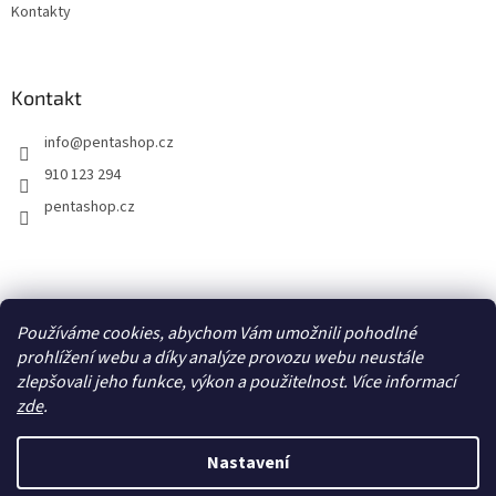
p
Kontakty
i
s
u
Kontakt
info
@
pentashop.cz
910 123 294
pentashop.cz
Přijímáme online platby
Používáme cookies, abychom Vám umožnili pohodlné
prohlížení webu a díky analýze provozu webu neustále
zlepšovali jeho funkce, výkon a použitelnost. Více informací
zde
.
Nastavení
Vytvořil Shoptet