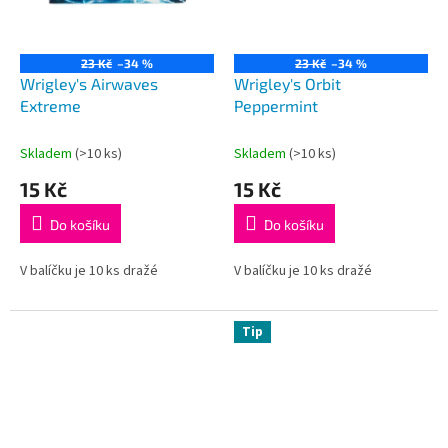
23 Kč
–34 %
23 Kč
–34 %
Wrigley's Airwaves
Wrigley's Orbit
Extreme
Peppermint
Skladem
(>10 ks)
Skladem
(>10 ks)
15 Kč
15 Kč
Do košíku
Do košíku
V balíčku je 10 ks dražé
V balíčku je 10 ks dražé
Tip