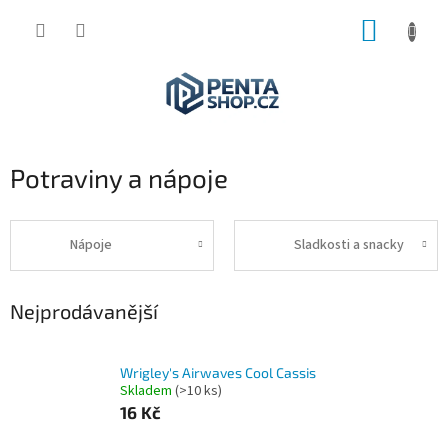
Přejít
NÁKUP
na
obsah
KOŠÍK
Potraviny a nápoje
Nápoje
Sladkosti a snacky
Nejprodávanější
Wrigley's Airwaves Cool Cassis
Skladem
(>10 ks)
16 Kč