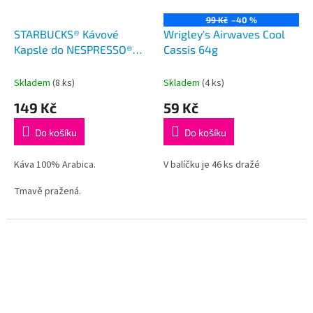
99 Kč
–40 %
STARBUCKS® Kávové
Wrigley's Airwaves Cool
Kapsle do NESPRESSO®
Cassis 64g
Italian Style Roast 10 ks
Skladem
(8 ks)
Skladem
(4 ks)
149 Kč
59 Kč
Do košíku
Do košíku
Káva 100% Arabica.
V balíčku je 46 ks dražé
Tmavě pražená.
Obsah balení: 10 kapslí po 5,7g