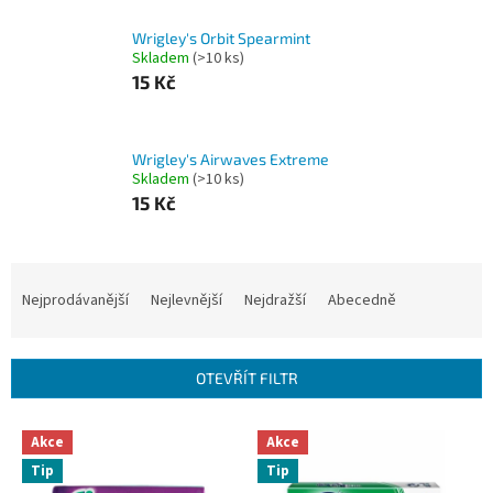
Wrigley's Orbit Spearmint
Skladem
(>10 ks)
15 Kč
Wrigley's Airwaves Extreme
Skladem
(>10 ks)
15 Kč
Ř
a
Nejprodávanější
Nejlevnější
Nejdražší
Abecedně
z
e
n
OTEVŘÍT FILTR
í
p
V
r
Akce
Akce
ý
o
Tip
Tip
p
d