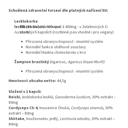
Schválená zdravotní tvrzení dle platných nařízení EU:
L
esklokorka
lesklá
Obsah balení:
(Reishi,
Ganoderma
90 kapslí á 400mg - v želatinových či
lucidum)
rostliných kapslích (rostlinné jsou vhodné i pro vegany)
Přirozená obranyschopnost - imunitní systém
Normální funkce oběhové soustavy
Normální hladina cholesterolu v krvi
Ž
ampion brazilský
(Agaricus,
Agaricus blazei Murill)
Přirozená obranyschopnost - imunitní systém
Hmotnost obsahu netto:
44,5g
Složení v 1 kapsli:
Reishi
, lesklokorka lesklá,
Ganoderma lucidum
, 30% extrakt –
80mg
Cordyceps CS-4
, housenice čínská,
Cordyceps sinensis
, 30%
extrakt – 80mg
Shiitake
, houževnatec jedlý,
Lentinula edodes
, 30% extrakt –
80mg