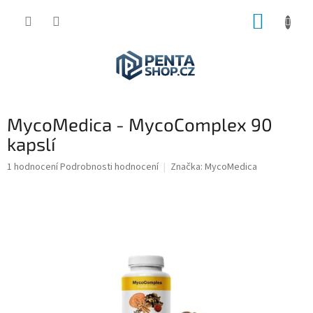
Přejít
NÁKUP
na
obsah
KOŠÍK
MycoMedica - MycoComplex 90
kapslí
Průměrné
1 hodnocení
Podrobnosti hodnocení
Značka:
MycoMedica
hodnocení
produktu
je
5,0
z
5
hvězdiček.