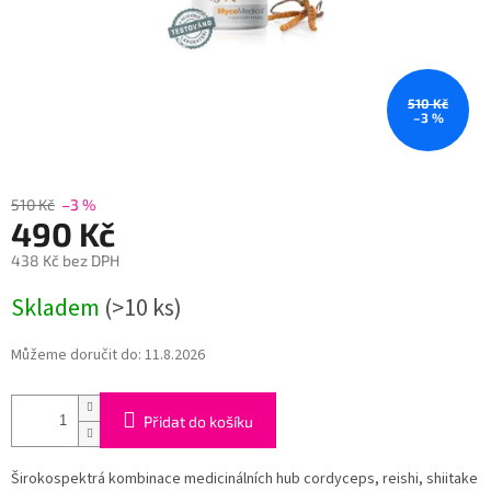
510 Kč
–3 %
510 Kč
–3 %
490 Kč
438 Kč bez DPH
Měrná
Skladem
(>10 ks)
cena:
Můžeme doručit do:
11.8.2026
Přidat do košíku
Širokospektrá kombinace medicinálních hub cordyceps, reishi, shiitake