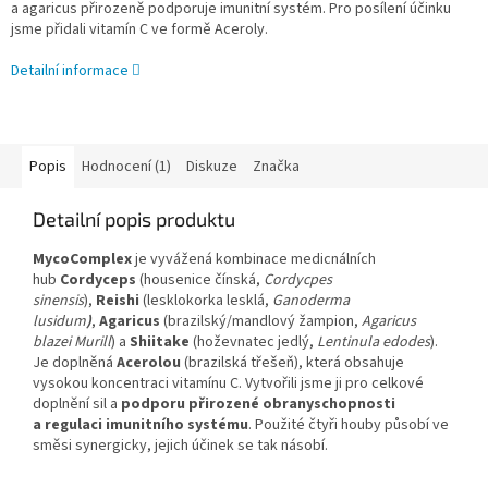
a agaricus přirozeně podporuje imunitní systém. Pro posílení účinku
jsme přidali vitamín C ve formě Aceroly.
Detailní informace
Popis
Hodnocení (1)
Diskuze
Značka
Detailní popis produktu
MycoComplex
je vyvážená kombinace medicnálních
hub
Cordyceps
(housenice čínská,
Cordycpes
sinensis
),
Reishi
(lesklokorka lesklá,
Ganoderma
lusidum
)
,
Agaricus
(brazilský/mandlový žampion,
Agaricus
blazei Murill
) a
Shiitake
(hoževnatec jedlý,
Lentinula edodes
).
Je doplněná
Acerolou
(brazilská třešeň), která obsahuje
vysokou koncentraci vitamínu C. Vytvořili jsme ji pro celkové
doplnění sil a
podporu přirozené obranyschopnosti
a regulaci imunitního systému
. Použité čtyři houby působí ve
směsi synergicky, jejich účinek se tak násobí.