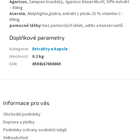
Agaricus
, žampion brazilský,
Agaricus blazei Murill
, 30% extrakt
– 80mg
Acerola
,
Malphighia glabra
, extrakt z plodu 25 % vitamínu C -
80mg
pomocné látky:
bez pomocných látek, aditiv a konzervantů
Doplňkové parametry
Kategorie
:
Extrakty a kapsle
Hmotnost
:
0.2 kg
EAN
:
8594167650069
Z
á
p
a
Informace pro vás
t
Obchodní podmínky
í
Doprava a platby
Podmínky ochrany osobních údajů
Velkoobchod