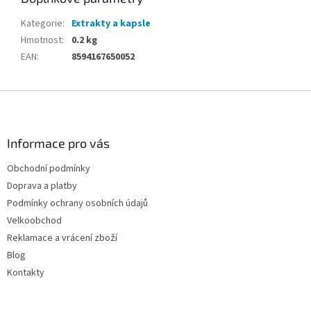
Kategorie
:
Extrakty a kapsle
Hmotnost
:
0.2 kg
EAN
:
8594167650052
Z
á
p
a
Informace pro vás
t
Obchodní podmínky
í
Doprava a platby
Podmínky ochrany osobních údajů
Velkoobchod
Reklamace a vrácení zboží
Blog
Kontakty