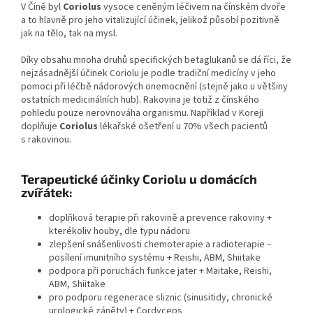
V Číně byl
Coriolus
vysoce ceněným léčivem na čínském dvoře
a to hlavně pro jeho vitalizující účinek, jelikož působí pozitivně
jak na tělo, tak na mysl.
Díky obsahu mnoha druhů specifických betaglukanů se dá říci, že
nejzásadnější účinek Coriolu je podle tradiční medicíny v jeho
pomoci při léčbě nádorových onemocnění (stejně jako u většiny
ostatních medicinálních hub). Rakovina je totiž z čínského
pohledu pouze nerovnováha organismu. Například v Koreji
doplňuje
Coriolus
lékařské ošetření u 70% všech pacientů
s rakovinou.
Terapeutické účinky Coriolu u domácích
zvířátek:
doplňková terapie při rakovině a prevence rakoviny +
kterékoliv houby, dle typu nádoru
zlepšení snášenlivosti chemoterapie a radioterapie –
posílení imunitního systému + Reishi, ABM, Shiitake
podpora při poruchách funkce jater + Maitake, Reishi,
ABM, Shiitake
pro podporu regenerace sliznic (sinusitidy, chronické
urologické záněty) + Cordyceps