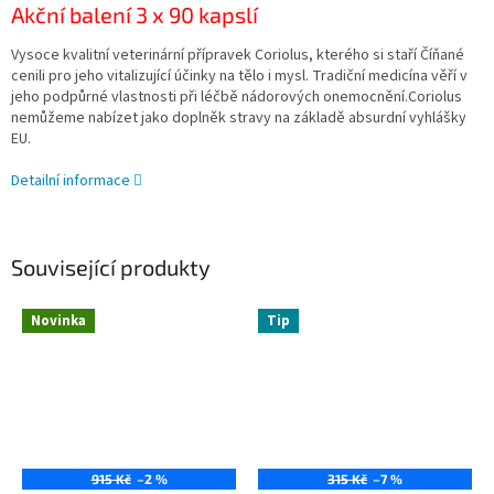
Akční balení 3 x 90 kapslí
Vysoce kvalitní veterinární přípravek Coriolus, kterého si staří Číňané
cenili pro jeho vitalizující účinky na tělo i mysl. Tradiční medicína věří v
jeho podpůrné vlastnosti při léčbě nádorových onemocnění.Coriolus
nemůžeme nabízet jako doplněk stravy na základě absurdní vyhlášky
EU.
Detailní informace
Související produkty
Novinka
Tip
915 Kč
–2 %
315 Kč
–7 %