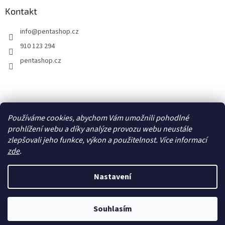
Kontakt
info
@
pentashop.cz
910 123 294
pentashop.cz
Přijímáme online platby
Používáme cookies, abychom Vám umožnili pohodlné
prohlížení webu a díky analýze provozu webu neustále
zlepšovali jeho funkce, výkon a použitelnost. Více informací
zde
.
Nastavení
Vytvořil Shoptet
Z důvodu vysokého počtu objednávek se doba odeslání může
Souhlasím
Copyright 2026
PentaShop.cz
. Všechna práva vyhrazena.
prodloužit.