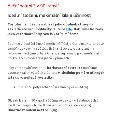
vytěžit
ještě více účinných
Akční balení 3 x 90 kapslí
látek
, ale přitom zachovat
jejich
optimální poměr
. Díky
Ideální složení, maximální síla a účinnost
tomu dokážeme
razantně
zvýšit podíl
Coriolus nemůžeme nabízet jako doplněk stravy na
betaglukanů
ve výsledném
základě absurdní vyhlášky EU. Více
zde
. Nabízíme ho tedy
extraktu. A vše nově v
BIO
jako
veterinární přípravek
. Zatím můžeme.
kvalitě.
Zatímco v tradiční čínské medicíně TCM je Coriolus, která roste
Coriolus
(outkovka
téměř kdekoliv na světě, užívána již po staletí a je známa
pestrá,
Coriolus versicolor
) je
i v lidové medicíně v Jižní Americe, její využití jako medicinální
vysoce kvalitní veterinární
houby je v Evropě stále ještě v plenkách.
přípravek, kterého si staří
Číňané cenili pro
Díky zpracování metodou
horkovodní extrakce
nabízíme
jeho
vitalizující účinky na tělo
vysoce kvalitní výtažek z Coriolu
v ideálním poměru účinných
i mysl.
látek pro nejlepší výsledky:
Na základě vyhlášky EU
min. 40 % polysacharidů
(reálně bývá 43-44 %)
nemůžeme nabízet Coriolus
jako doplněk stravy.
Nabízíme ho tedy
Obsah balení:
90 kapslí á 500mg extraktu - v želatinových či
jako
veterinární přípravek
.
rostliných kapslích (rostlinné jsou vhodné i pro vegany)
Hmotnost balení netto:
55,8g
Současná legislativa reguluje