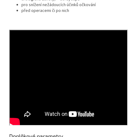
pro snížení nežádoucích účinků očkování
před operacemi či po nich
Doplňkové parametry