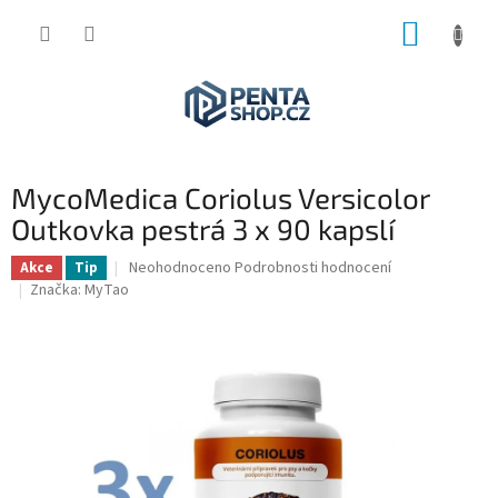
Přejít
NÁKUP
na
obsah
KOŠÍK
MycoMedica Coriolus Versicolor
Outkovka pestrá 3 x 90 kapslí
Průměrné
Neohodnoceno
Podrobnosti hodnocení
Akce
Tip
hodnocení
Značka:
MyTao
produktu
je
0,0
z
5
hvězdiček.