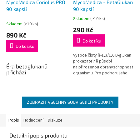
MycoMedica Coriolus PRO
MycoMedica - BetaGlukan
90 kapslí
90 kapslí
Skladem
(>10 ks)
Průměrné
Skladem
(>10 ks)
hodnocení
290 Kč
produktu
890 Kč
je
Do košíku
5,0
Do košíku
z
5
Vysoce čistý ß-1,3/1,6 D-glukan
hvězdiček.
prokazatelně působí
Éra
beta
glukanů
na přirozenou obranyschopnost
přichází
organismu. Pro podporu jeho
účinků jsme přidali vitamín C.
Garantovaný obsah beta
Doporučujeme užívat spolu
1,3/1,6 glukanů min. 35 %
s medicinálními houbami.
Říkáte si, že houby MycoMedica
ZOBRAZIT VŠECHNY SOUVISEJÍCÍ PRODUKTY
už nemůžou být kvalitnější
a účinnější? Můžou.
Popis
Hodnocení
Diskuze
Díky inovativnímu způsobu
kombinované extrakce
Detailní popis produktu
dokážeme z vitálních hub