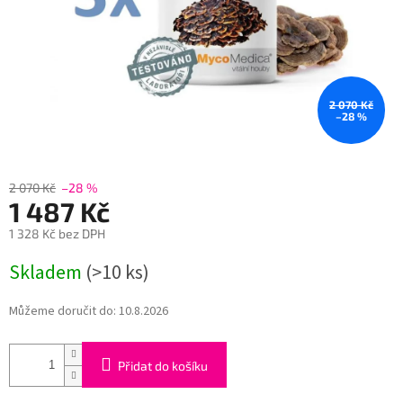
2 070 Kč
–28 %
2 070 Kč
–28 %
1 487 Kč
1 328 Kč bez DPH
Měrná
Skladem
(>10 ks)
cena:
Můžeme doručit do:
10.8.2026
Přidat do košíku