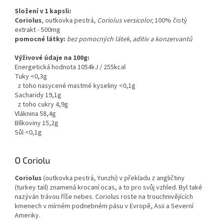
uvádění informací o účincích
Složení v 1 kapsli:
doplňků stravy. Volně dostupné
Coriolus
, outkovka pestrá,
Coriolus versicolor,
100% čistý
zdroje informací o houbách
extrakt - 500mg
a bylinách (herbáře apod.), jež si
pomocné látky:
bez pomocných látek, aditiv a konzervantů
vyhledáte např.
zde
, regulovány
nejsou.
Výživové údaje na 100g:
Energetická hodnota 1054kJ / 255kcal
Tuky <0,3g
z toho nasycené mastmé kyseliny <0,1g
Sacharidy 19,1g
z toho cukry 4,9g
Vláknina 58,4g
Bílkoviny 15,2g
Sůl <0,1g
O Coriolu
Coriolus
(outkovka pestrá, Yunzhi) v překladu z angličtiny
(turkey tail) znamená krocaní ocas, a to pro svůj vzhled. Byl také
nazýván trávou říše nebes. Coriolus roste na trouchnivějících
kmenech v mírném podnebném pásu v Evropě, Asii a Severní
Ameriky.