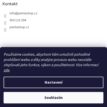
Kontakt
info
@
pentashop.cz
910 123 294
pentashop.cz
Přijímáme online platby
Používáme cookies, abychom Vám umožnili pohodlné
prohlížení webu a díky analýze provozu webu neustále
zlepšovali jeho funkce, výkon a použitelnost. Více informací
zde
.
Nastavení
Vytvořil Shoptet
Z důvodu vysokého počtu objednávek se doba odeslání může
Souhlasím
Copyright 2026
PentaShop.cz
. Všechna práva vyhrazena.
prodloužit.