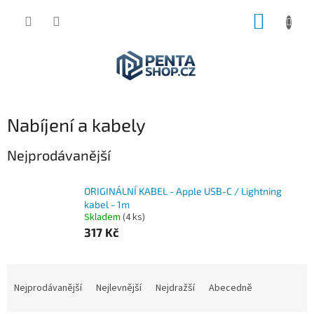
Přejít
NÁKUP
na
obsah
KOŠÍK
Nabíjení a kabely
Nejprodávanější
ORIGINÁLNÍ KABEL - Apple USB-C / Lightning
kabel - 1m
Skladem
(4 ks)
317 Kč
Ř
a
Nejprodávanější
Nejlevnější
Nejdražší
Abecedně
z