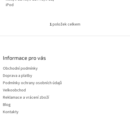
iPod
1
položek celkem
O
v
l
Z
á
á
d
p
a
a
Informace pro vás
c
t
í
Obchodní podmínky
í
p
Doprava a platby
r
v
Podmínky ochrany osobních údajů
k
Velkoobchod
y
Reklamace a vrácení zboží
v
ý
Blog
p
Kontakty
i
s
u