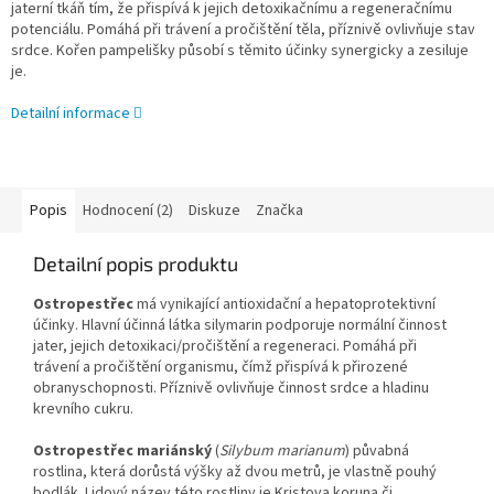
jaterní tkáň tím, že přispívá k jejich detoxikačnímu a regeneračnímu
potenciálu. Pomáhá při trávení a pročištění těla, příznivě ovlivňuje stav
srdce. Kořen pampelišky působí s těmito účinky synergicky a zesiluje
je.
Detailní informace
Popis
Hodnocení (2)
Diskuze
Značka
Detailní popis produktu
Ostropestřec
má vynikající antioxidační a hepatoprotektivní
účinky. Hlavní účinná látka silymarin podporuje normální činnost
jater, jejich detoxikaci/pročištění a regeneraci. Pomáhá při
trávení a pročištění organismu, čímž přispívá k přirozené
obranyschopnosti. Příznivě ovlivňuje činnost srdce a hladinu
krevního cukru.
Ostropestřec mariánský
(
Silybum marianum
) půvabná
rostlina, která dorůstá výšky až dvou metrů, je vlastně pouhý
bodlák. Lidový název této rostliny je Kristova koruna či