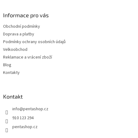
á
p
a
Informace pro vás
t
Obchodní podmínky
í
Doprava a platby
Podmínky ochrany osobních údajů
Velkoobchod
Reklamace a vrácení zboží
Blog
Kontakty
Kontakt
info
@
pentashop.cz
910 123 294
pentashop.cz