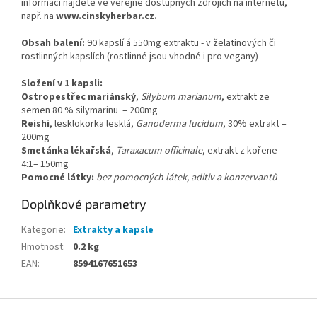
informací najdete ve veřejně dostupných zdrojích na internetu,
např. na
www.cinskyherbar.cz.
Obsah balení:
90 kapslí á 550mg extraktu - v želatinových či
rostlinných kapslích (rostlinné jsou vhodné i pro vegany)
Složení v 1 kapsli:
Ostropestřec mariánský
,
Silybum marianum
, extrakt ze
semen 80 % silymarinu
– 200mg
Reishi
, lesklokorka lesklá,
Ganoderma lucidum
, 30% extrakt –
200mg
Smetánka lékařská
,
Taraxacum officinale
, extrakt z kořene
4:1– 150mg
Pomocné látky:
bez pomocných látek, aditiv a konzervantů
Doplňkové parametry
Kategorie
:
Extrakty a kapsle
Hmotnost
:
0.2 kg
EAN
:
8594167651653
Z