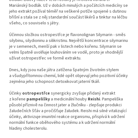
Mariánský bodlák. Už v dobách minulých a počátcích medicíny se
jeho extrakt požíval téměř na veškeré potíže spojené s dutinou
břišní a stala se z něj standardní součást likérů a tinktur na léčbu
všeho, co souviselo s játry.
Účinnou složkou ostropestřce je flavonolignan Silymarin - směs
silybinu, silydioninu a silikristinu. Největší koncentrace silymarinu
je v semenech, menší pak v listech nebo kořenu. Silymarin se
velmi špatně uvolňuje louhováním ve vodě, proto je vhodnější
užívat ostropestřec ve formě extraktu.
Dnes, kdy jsou naše játra zatížena špatným životním stylem
a všudypřítomnou chemií, lidé opět objevují jeho pozitivní účinky
zejména jeho schopnost detoxikovat jaterní tkáň.
Účinky
ostropestřce
synergicky zvyšuje přidaný extrakt
z kořene
pampelišky
a medicinální houby
Reishi
. Pampeliška
působí příznivě na činnost jater a žlučníku - zlepšuje produkci
žaludečních šťáv a pročišťuje žaludek. Reishi má silné vitalizující
účinky, aktivizuje imunitní reakce organismu, přispívá k udržení
normální funkce oběhového systému a k udržení normální
hladiny cholesterolu.