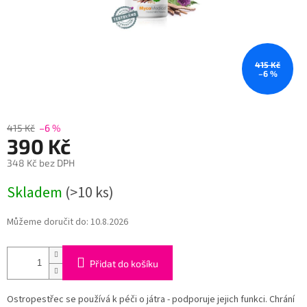
415 Kč
–6 %
415 Kč
–6 %
390 Kč
348 Kč bez DPH
Měrná
Skladem
(>10 ks)
cena:
Můžeme doručit do:
10.8.2026
Přidat do košíku
Ostropestřec se používá k péči o játra - podporuje jejich funkci. Chrání