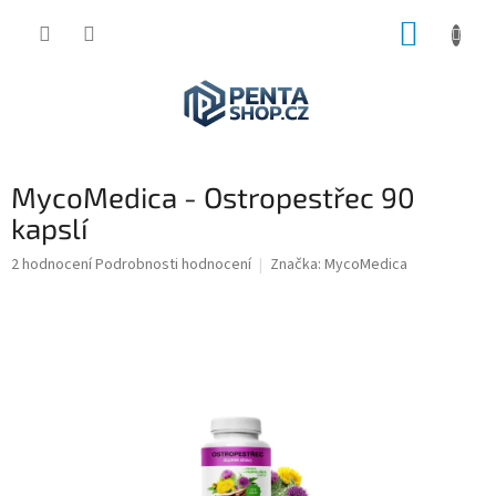
Přejít
NÁKUP
na
obsah
KOŠÍK
MycoMedica - Ostropestřec 90
kapslí
Průměrné
2 hodnocení
Podrobnosti hodnocení
Značka:
MycoMedica
hodnocení
produktu
je
5,0
z
5
hvězdiček.