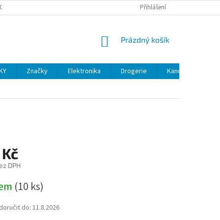
OSOBNÍCH ÚDAJŮ
VELKOOBCHOD
REKLAMACE A VRÁCENÍ ZBOŽÍ
Přihlášení
NÁKUPNÍ
Prázdný košík
KOŠÍK
KY
Značky
Elektronika
Drogerie
Kancelářské potř
 Kč
ez DPH
dem
(10 ks)
oručit do:
11.8.2026