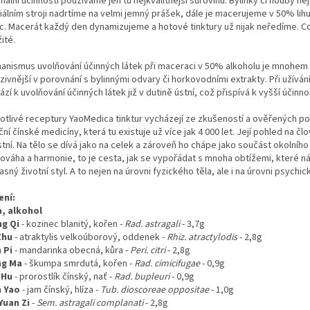
ální účinnosti používáme jen tu nejkvalitnější surovinu. Bylinky či houby ne
iálním stroji nadrtíme na velmi jemný prášek, dále je macerujeme v 50% lih
c. Macerát každý den dynamizujeme a hotové tinktury už nijak neředíme. Co
ité.
anismus uvolňování účinných látek při maceraci v 50% alkoholu je mnohem
zivnější v porovnání s bylinnými odvary či horkovodními extrakty. Při užívání
zí k uvolňování účinných látek již v dutině ústní, což přispívá k vyšší účinnos
otlivé receptury YaoMedica tinktur vycházejí ze zkušeností a ověřených p
ční čínské medicíny, která tu existuje už více jak 4 000 let. Její pohled na čl
tní. Na tělo se dívá jako na celek a zároveň ho chápe jako součást okolního
ováha a harmonie, to je cesta, jak se vypořádat s mnoha obtížemi, které ná
sný životní styl. A to nejen na úrovni fyzického těla, ale i na úrovni psychic
ení:
, alkohol
g Qi
-
kozinec blanitý, kořen
-
Rad. astragali
- 3,7g
Zhu
- atraktylis velkoúborový, oddenek -
Rhiz. atractylodis
- 2,8g
 Pi
- mandarinka obecná, kůra -
Peri. citri
- 2,8g
ng Ma
- škumpa smrdutá, kořen -
Rad. cimicifugae
- 0,9g
 Hu
-
prorostlík čínský, nať
-
Rad. bupleuri
- 0,9g
 Yao
-
jam čínský, hlíza
-
Tub. dioscoreae oppositae
- 1,0g
Yuan Zi
-
Sem. astragali complanati
- 2,8g