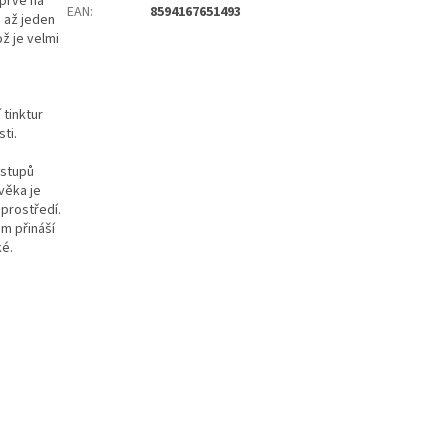
jprve na
EAN
:
8594167651493
u až jeden
ž je velmi
 tinktur
ti.
ostupů
ověka je
 prostředí.
m přináší
ké.