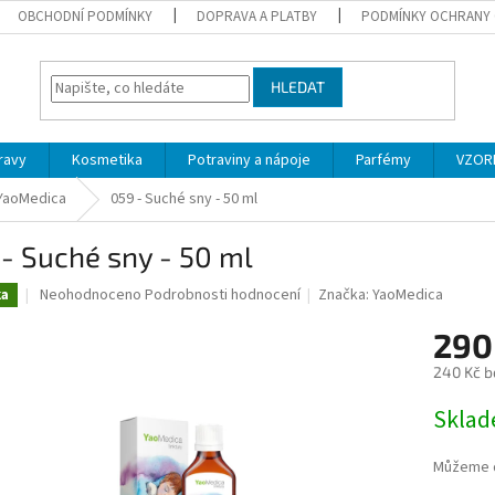
OBCHODNÍ PODMÍNKY
DOPRAVA A PLATBY
PODMÍNKY OCHRANY 
HLEDAT
ravy
Kosmetika
Potraviny a nápoje
Parfémy
VZOR
 YaoMedica
059 - Suché sny - 50 ml
- Suché sny - 50 ml
Průměrné
Neohodnoceno
Podrobnosti hodnocení
Značka:
YaoMedica
ka
hodnocení
produktu
290
je
240 Kč b
0,0
z
Měrná
Skla
5
cena:
hvězdiček.
Můžeme d