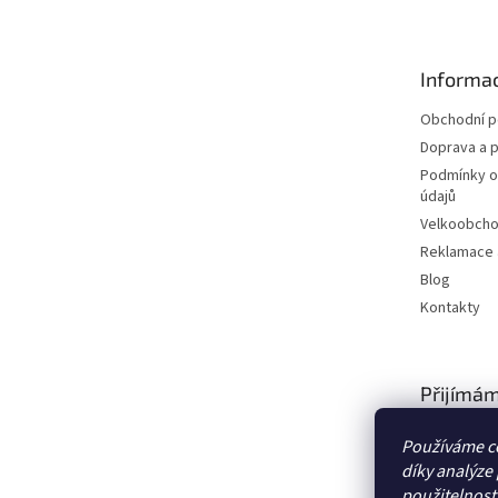
p
a
t
Informac
í
Obchodní 
Doprava a p
Podmínky o
údajů
Velkoobch
Reklamace a
Blog
Kontakty
Přijímám
platby
Používáme c
díky analýze
použitelnost