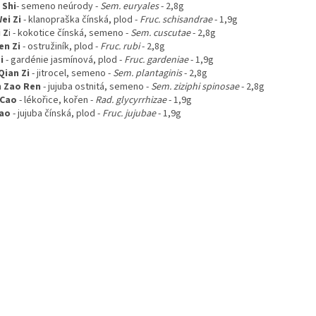
 Shi
-
semeno neúrody
-
Sem. euryales
- 2,8g
ei Zi
-
klanopraška čínská, plod
-
Fruc. schisandrae
- 1,9g
 Z
i
-
kokotice čínská, semeno
-
Sem. cuscutae
- 2,8g
en Zi
-
ostružiník, plod
-
Fruc. rubi
- 2,8g
i
-
gardénie jasmínová, plod
-
Fruc. gardeniae
- 1,9g
Qian Zi
-
jitrocel, semeno
-
Sem. plantaginis
- 2,8g
 Zao Ren
-
jujuba ostnitá, semeno
-
Sem. ziziphi spinosae
- 2,8g
 Cao
-
lékořice, kořen
-
Rad. glycyrrhizae
- 1,9g
ao
-
jujuba čínská, plod
-
Fruc. jujubae
- 1,9g