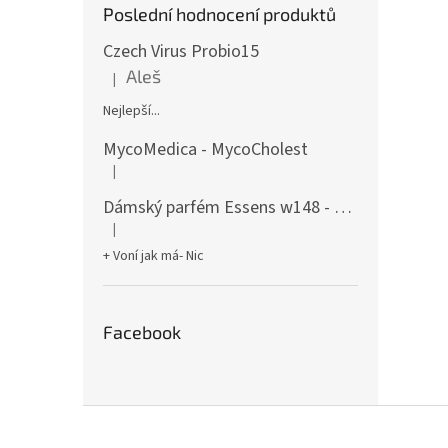
Poslední hodnocení produktů
Czech Virus Probio15
Aleš
|
Hodnocení produktu je 5 z 5 hvězdiček.
Nejlepší...
MycoMedica - MycoCholest
|
Hodnocení produktu je 5 z 5 hvězdiček.
Dámský parfém Essens w148 - 50ml
|
Hodnocení produktu je 5 z 5 hvězdiček.
+ Voní jak má- Nic
Facebook
Z
á