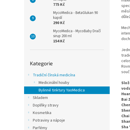
maxim
775 Kč
spec
měsí
MycoMedica - BetaGlukan 90
důlež
kapslí
290 Kč
Mech
MycoMedica - MycoBaby Dračí
inten
sirup 200 ml
dochá
154 Kč
Jedn
tradi
Přeskočit
celos
Kategorie
kategorie
Rovn
souča
Tradiční čínská medicína
Medicinální houby
Slož
voda
Bylinné tinktury YaoMedica
Huan
Skladem
Bai 
Chen
Doplňky stravy
She
Kosmetika
Chai
Potraviny a nápoje
Shan
Sha 
Parfémy