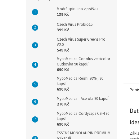
n
e
Modrá spirulina v prášku
l
139 Kč
Czech Virus Probio15
399 Kč
Czech Virus Super Greens Pro
V2.0
549 Kč
MycoMedica Coriolus versicolor
Outkovka 90 kapslí
690 Kč
MycoMedica Reishi 30% , 90
kapslí
690 Kč
Popi
MycoMedica - Acerola 90 kapslí
270 Kč
Det
MycoMedica Cordyceps CS-4 90
kapslí
Ide
690 Kč
ESSENS MONOLAURIN PREMIUM
Zákl
60 kapslí