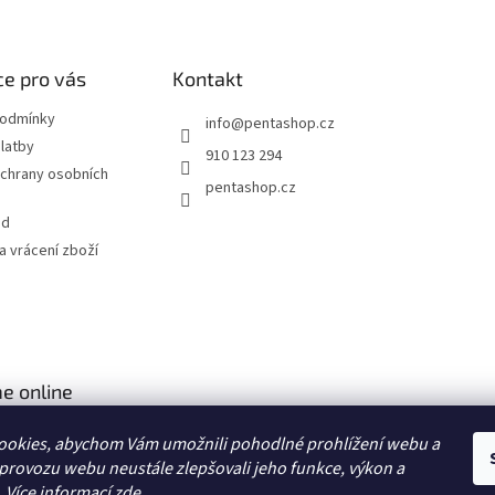
e pro vás
Kontakt
podmínky
info
@
pentashop.cz
latby
910 123 294
chrany osobních
pentashop.cz
od
 vrácení zboží
e online
ookies, abychom Vám umožnili pohodlné prohlížení webu a
 provozu webu neustále zlepšovali jeho funkce, výkon a
. Více informací
zde
.