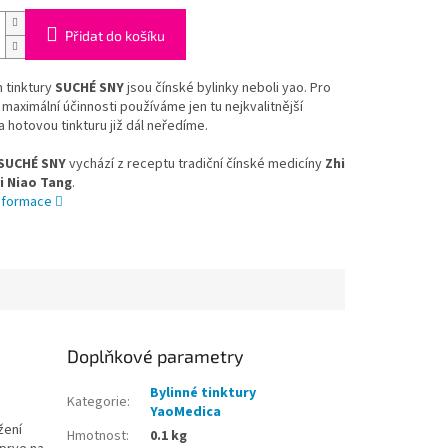
Přidat do košíku
 tinktury
SUCHÉ SNY
jsou čínské bylinky neboli yao. Pro
maximální účinnosti používáme jen tu nejkvalitnější
a hotovou tinkturu již dál neředíme.
SUCHÉ SNY
vychází z receptu tradiční čínské medicíny
Zhi
Yi Niao Tang
.
informace
Doplňkové parametry
Bylinné tinktury
Kategorie
:
YaoMedica
žení
Hmotnost
:
0.1 kg