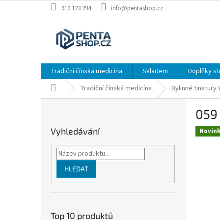
Přejít
910 123 294
info@pentashop.cz
na
obsah
Tradiční čínská medicína
Skladem
Doplňky st
Domů
Tradiční čínská medicína
Bylinné tinktury
P
059 
o
s
Vyhledávání
Novin
t
r
a
n
HLEDAT
n
í
p
a
Top 10 produktů