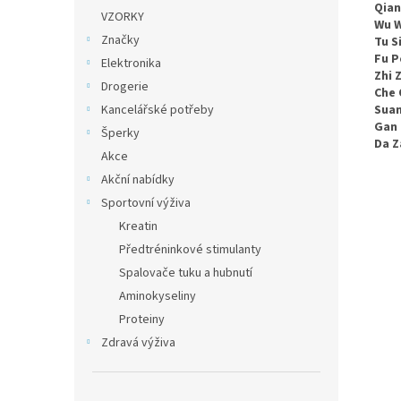
Qian
VZORKY
Wu W
Značky
Tu Si
Fu P
Elektronika
Zhi Z
Drogerie
Che 
Kancelářské potřeby
Suan
Gan
Šperky
Da Z
Akce
Akční nabídky
Sportovní výživa
Kreatin
Předtréninkové stimulanty
Spalovače tuku a hubnutí
Aminokyseliny
Proteiny
Zdravá výživa