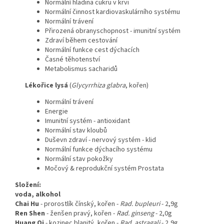
Normální hladina cukru v krvi
Normální činnost kardiovaskulárního systému
Normální trávení
Přirozená obranyschopnost - imunitní systém
Zdraví během cestování
Normální funkce cest dýchacích
Časné těhotenství
Metabolismus sacharidů
Lékořice lysá
(
Glycyrrhiza glabra
, kořen)
Normální trávení
Energie
Imunitní systém - antioxidant
Normální stav kloubů
Duševn zdraví - nervový systém - klid
Normální funkce dýchacího systému
Normální stav pokožky
Močový & reprodukční systém Prostata
Složení:
voda, alkohol
Chai Hu
-
prorostlík čínský, kořen
-
Rad. bupleuri
- 2,9g
Ren Shen
- ženšen pravý, kořen -
Rad. ginseng
- 2,0g
Huang Qi
- kozinec blanitý, kořen -
Rad. astragali
- 2,9g