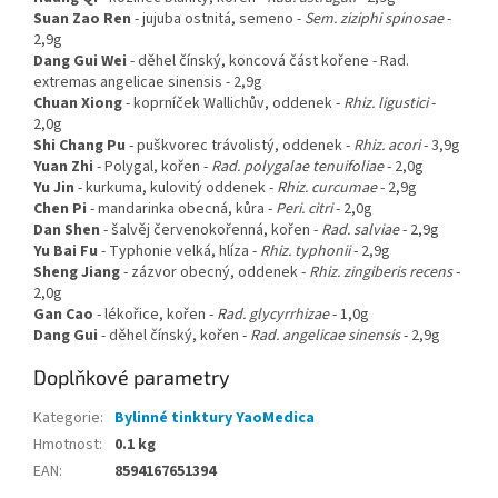
Suan Zao Ren
- jujuba ostnitá, semeno -
Sem. ziziphi spinosae
-
2,9g
Dang Gui
Wei
-
děhel čínský, koncová část kořene
- Rad.
extremas angelicae sinensis - 2,9g
Chuan Xiong
-
koprníček Wallichův, oddenek
-
Rhiz. ligustici
-
2,0g
Shi Chang Pu
-
puškvorec trávolistý, oddenek
-
Rhiz. acori
- 3,9g
Yuan Zhi
-
Polygal, kořen
-
Rad. polygalae tenuifoliae
- 2,0g
Yu Jin
-
kurkuma, kulovitý oddenek
-
Rhiz. curcumae
- 2,9g
Chen Pi
-
mandarinka obecná, kůra
-
Peri. citri
- 2,0g
Dan Shen
-
šalvěj červenokořenná, kořen
-
Rad. salviae
- 2,9g
Yu Bai Fu
-
Typhonie velká, hlíza
-
Rhiz. typhonii
- 2,9g
Sheng Jiang
-
zázvor obecný, oddenek
-
Rhiz. zingiberis recens
-
2,0g
Gan Cao
-
lékořice, kořen
-
Rad. glycyrrhizae
- 1,0g
Dang Gui
-
děhel čínský, kořen
-
Rad. angelicae sinensis
- 2,9g
Doplňkové parametry
Kategorie
:
Bylinné tinktury YaoMedica
Hmotnost
:
0.1 kg
EAN
:
8594167651394