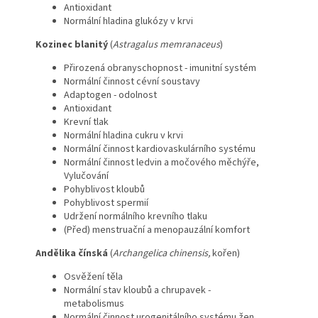
Antioxidant
Normální hladina glukózy v krvi
Kozinec blanitý
(
Astragalus memranaceus
)
Přirozená obranyschopnost - imunitní systém
Normální činnost cévní soustavy
Adaptogen - odolnost
Antioxidant
Krevní tlak
Normální hladina cukru v krvi
Normální činnost kardiovaskulárního systému
Normální činnost ledvin a močového měchýře,
Vylučování
Pohyblivost kloubů
Pohyblivost spermií
Udržení normálního krevního tlaku
(Před) menstruační a menopauzální komfort
Andělika čínská
(
Archangelica chinensis,
kořen)
Osvěžení těla
Normální stav kloubů a chrupavek -
metabolismus
Normální činnost urogenitálního systému žen