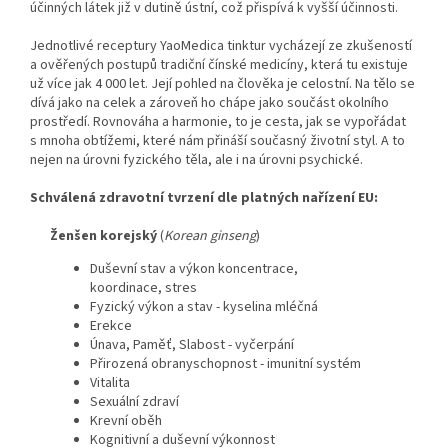
účinných látek již v dutině ústní, což přispívá k vyšší účinnosti.
Jednotlivé receptury YaoMedica tinktur vycházejí ze zkušeností
a ověřených postupů tradiční čínské medicíny, která tu existuje
už více jak 4 000 let. Její pohled na člověka je celostní. Na tělo se
dívá jako na celek a zároveň ho chápe jako součást okolního
prostředí. Rovnováha a harmonie, to je cesta, jak se vypořádat
s mnoha obtížemi, které nám přináší současný životní styl. A to
nejen na úrovni fyzického těla, ale i na úrovni psychické.
Schválená zdravotní tvrzení dle platných nařízení EU:
Ženšen korejský
(
Korean ginseng
)
Duševní stav a výkon koncentrace,
koordinace, stres
Fyzický výkon a stav - kyselina mléčná
Erekce
Únava, Paměť, Slabost - vyčerpání
Přirozená obranyschopnost - imunitní systém
Vitalita
Sexuální zdraví
Krevní oběh
Kognitivní a duševní výkonnost