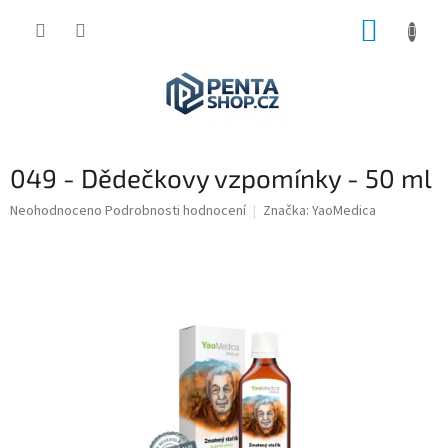
Přejít
NÁKUP
na
obsah
KOŠÍK
049 - Dědečkovy vzpomínky - 50 ml
Průměrné
Neohodnoceno
Podrobnosti hodnocení
Značka:
YaoMedica
hodnocení
produktu
je
0,0
z
5
hvězdiček.