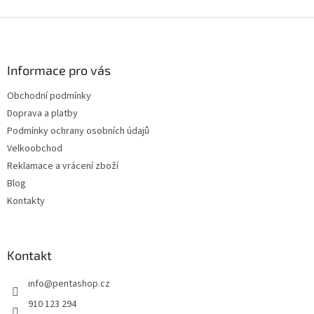
Z
á
p
a
Informace pro vás
t
Obchodní podmínky
í
Doprava a platby
Podmínky ochrany osobních údajů
Velkoobchod
Reklamace a vrácení zboží
Blog
Kontakty
Kontakt
info
@
pentashop.cz
910 123 294