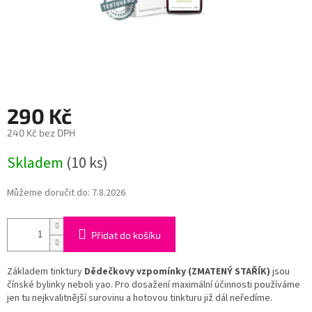
290 Kč
240 Kč bez DPH
Měrná
Skladem
(10 ks)
cena:
Můžeme doručit do:
7.8.2026
Přidat do košíku
Základem tinktury
Dědečkovy vzpomínky (ZMATENÝ STAŘÍK)
jsou
čínské bylinky neboli yao. Pro dosažení maximální účinnosti používáme
jen tu nejkvalitnější surovinu a hotovou tinkturu již dál neředíme.