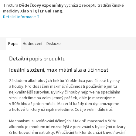
Tinktura
Dědečkovy vzpomínky
vychází z receptu tradiční čínské
medicíny
Xiao Yi Qi Er Gui Tang
.
Detailní informace
Popis
Hodnocení
Diskuze
Detailní popis produktu
Ideální složení, maximální síla a účinnost
Základem alkoholových tinktur YaoMedica jsou čínské bylinky
a houby. Pro dosažení maximální účinnosti používáme jen tu
nejkvalitnější surovinu. Bylinky či houby nejprve na speciálním
stroji nadrtíme na velmi jemný prášek, dále je macerujeme
v 50% lihu až jeden měsíc. Macerát každý den dynamizujeme
a hotové tinktury už nijak neředíme. Což je velmi důležité.
Mechanismus uvolňování účinných látek při maceraci v 50%
alkoholu je mnohem intenzivnější v porovnání s bylinnými odvary
či horkovodními extrakty. Při užívání tinktur dochází k uvolňování