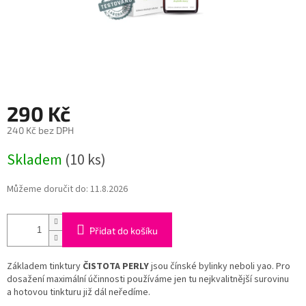
290 Kč
240 Kč bez DPH
Měrná
Skladem
(10 ks)
cena:
Můžeme doručit do:
11.8.2026
Přidat do košíku
Základem tinktury
ČISTOTA PERLY
jsou čínské bylinky neboli yao. Pro
dosažení maximální účinnosti používáme jen tu nejkvalitnější surovinu
a hotovou tinkturu již dál neředíme.