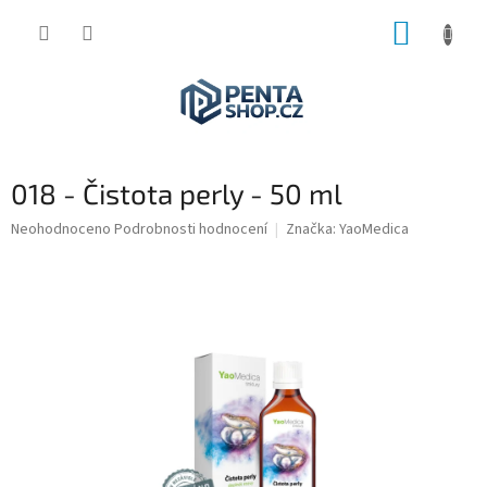
Přejít
NÁKUP
na
obsah
KOŠÍK
018 - Čistota perly - 50 ml
Průměrné
Neohodnoceno
Podrobnosti hodnocení
Značka:
YaoMedica
hodnocení
produktu
je
0,0
z
5
hvězdiček.