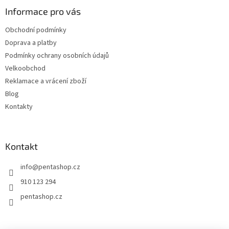
p
a
Informace pro vás
t
Obchodní podmínky
í
Doprava a platby
Podmínky ochrany osobních údajů
Velkoobchod
Reklamace a vrácení zboží
Blog
Kontakty
Kontakt
info
@
pentashop.cz
910 123 294
pentashop.cz