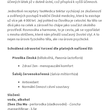
účinných látek již v dutině ústní, což přispívá k vyšší účinnosti.
Jednotlivé receptury YaoMedica tinktur vycházejí ze zkušeností
a ověřených postupů tradiční čínské medicíny, která tu existuje
už více jak 4 000 let. Její pohled na člověka je celostní. Na tělo se
dívá jako na celek a zároveň ho chápe jako součást okolního
prostředí. Rovnováha a harmonie, to je cesta, jak se vypořádat
s mnoha obtížemi, které nám přináší současný životní styl. A to
nejen na úrovni fyzického těla, ale i na úrovni psychické.
Schválená zdravotní tvrzení dle platných nařízení EU:
Pivoňka čínská
(bělokvětá,
Paeonia lactofloris
)
Zdraví žen - menopauzální komfort
Šalvěj červenokořenná
(
Salvia miltiorrhiza
)
Antioxidant
Normální činnost cévní soustavy
Složení:
voda, alkohol
Zhen Zhu Mu
-
perlorodka (sladkovodní)
-
Concha
margaritiferae
- 3,5g