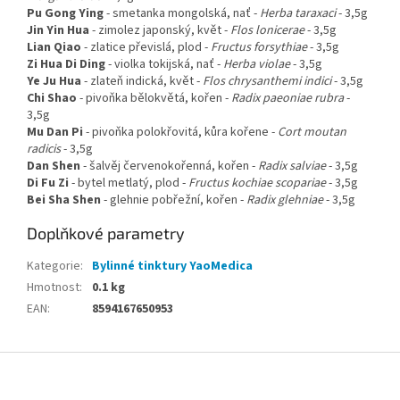
Pu Gong Ying
-
smetanka mongolská, nať
-
Herba taraxaci
- 3,5g
Jin Yin Hua
-
zimolez japonský, květ
-
Flos lonicerae
- 3,5g
Lian Qiao
-
zlatice převislá, plod
-
Fructus forsythiae
- 3,5g
Zi Hua Di Ding
-
violka tokijská, nať
-
Herba violae
- 3,5g
Ye Ju Hua
-
zlateň indická, květ
-
Flos chrysanthemi indici
- 3,5g
Chi Shao
-
pivoňka bělokvětá, kořen
-
Radix paeoniae rubra
-
3,5g
Mu Dan Pi
-
pivoňka polokřovitá, kůra kořene
-
Cort moutan
radicis
- 3,5g
Dan Shen
-
šalvěj červenokořenná, kořen
-
Radix salviae
- 3,5g
Di Fu Zi
-
bytel metlatý, plod -
Fructus kochiae scopariae
- 3,5g
Bei Sha Shen
- glehnie pobřežní, kořen -
Radix glehniae
- 3,5g
Doplňkové parametry
Kategorie
:
Bylinné tinktury YaoMedica
Hmotnost
:
0.1 kg
EAN
:
8594167650953
Z
á