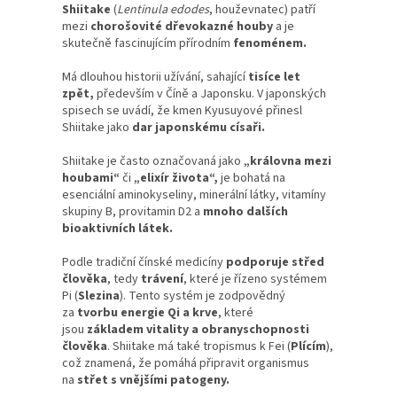
Shiitake
(
Lentinula edodes
, houževnatec) patří
mezi
chorošovité dřevokazné houby
a je
skutečně fascinujícím přírodním
fenoménem.
Má dlouhou historii užívání, sahající
tisíce let
zpět,
především v Číně a Japonsku. V japonských
spisech se uvádí, že kmen Kyusuyové přinesl
Shiitake jako
dar japonskému císaři.
Shiitake je často označovaná jako
„královna mezi
houbami“
či
„elixír života“,
je bohatá na
esenciální aminokyseliny, minerální látky, vitamíny
skupiny B, provitamin D2 a
mnoho dalších
bioaktivních látek.
Podle tradiční čínské medicíny
podporuje střed
člověka
, tedy
trávení
, které je řízeno systémem
Pi (
Slezina
). Tento systém je zodpovědný
za
tvorbu energie Qi a krve
, které
jsou
základem vitality a obranyschopnosti
člověka
. Shiitake má také tropismus k Fei (
Plícím
),
což znamená, že pomáhá připravit organismus
na
střet s vnějšími patogeny.