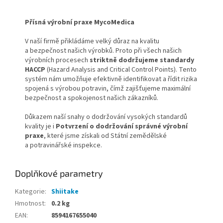
Přísná výrobní praxe
Myco
Medica
V naší firmě přikládáme velký důraz na kvalitu
a bezpečnost našich výrobků. Proto při všech našich
výrobních procesech
striktně
dodržujeme standardy
HACCP
(Hazard Analysis and Critical Control Points). Tento
systém nám umožňuje efektivně identifikovat a řídit rizika
spojená s výrobou potravin, čímž zajišťujeme maximální
bezpečnost a spokojenost našich zákazníků.
Důkazem naší snahy o dodržování vysokých standardů
kvality je i
Potvrzení o dodržování správné výrobní
praxe
, které jsme získali od Státní zemědělské
a potravinářské inspekce.
Doplňkové parametry
Kategorie
:
Shiitake
Hmotnost
:
0.2 kg
EAN
:
8594167655040