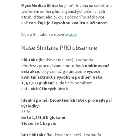
MycoMedica Shiitake
je pěstována na substrátu
tvořeném směsí pilin, organických pšeničných
otrub, třtinového cukru a přírodního sádrovce,
což
zaručuje její vysokou kvalitu a účinnost.
Více o Shiitake se dozvíte
zde.
Naše
Shiitake PRO
obsahuje
Shiitake
(houževnatec jedlý,
Lentinula
edodes
) zpracováváme metodou
kombinované
extrakce
, díky čemuž garantujeme
vysoce
kvalitní extrakt s vysokým podílem beta
1,3/1,6 D glukanů
a ideálním poměrem
ostatních
účinných látek
.
Ideální poměr bioaktivních látek pro nejlepší
výsledky:
35 %
beta 1,3/1,6 D glukanů
Složení v 1 kapsli:
BIO Shiitake
(houževnatec jedlý,
Lentinula