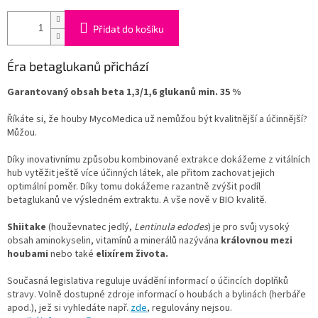
Přidat do košíku
Éra
beta
glukanů přichází
Garantovaný obsah beta 1,3/1,6 glukanů min. 35 %
Říkáte si, že houby MycoMedica už nemůžou být kvalitnější a účinnější?
Můžou.
Díky inovativnímu způsobu kombinované extrakce dokážeme z vitálních
hub vytěžit ještě více účinných látek, ale přitom zachovat jejich
optimální poměr. Díky tomu dokážeme razantně zvýšit podíl
betaglukanů ve výsledném extraktu. A vše nově v BIO kvalitě.
Shiitake
(houževnatec jedlý,
Lentinula edodes
) je pro svůj vysoký
obsah aminokyselin, vitamínů a minerálů nazývána
královnou mezi
houbami
nebo také
elixírem života.
Současná legislativa reguluje uvádění informací o účincích doplňků
stravy. Volně dostupné zdroje informací o houbách a bylinách (herbáře
apod.), jež si vyhledáte např.
zde
, regulovány nejsou.