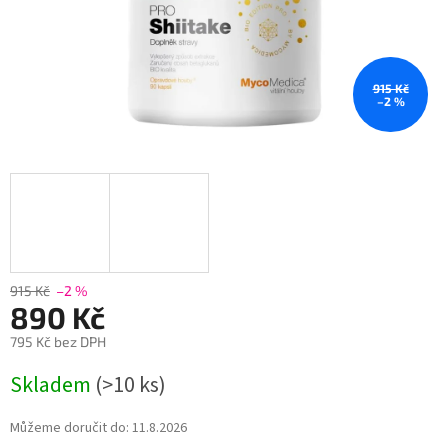
915 Kč
–2 %
915 Kč
–2 %
890 Kč
795 Kč bez DPH
Měrná
Skladem
(>10 ks)
cena:
Můžeme doručit do:
11.8.2026