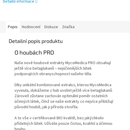
Detailní informace
Popis
Hodnocení
Diskuze
Značka
Detailní popis produktu
O houbách
PRO
Naše nové houbové extrakty MycoMedica PRO obsahují
ještě více betaglukanů – nejúčinnějších látek
podporujících obranyschopnost našeho těla.
Díky unikátní kombinované extrakci, kterou MycoMedica
vyvinula, dokážeme z hub uvolnit ještě více betaglukanů.
Zároveň zůstane zachován optimální poměr ostatních
účinných látek, čímž se naše extrakty co nejvíce přibližují
původní houbě, jak ji příroda stvořila.
A to vše v certifikované BIO kvalitě, bez jakýchkoliv
přídatných látek. Užíváte pouze čistou, kvalitní a účinnou
houbu.