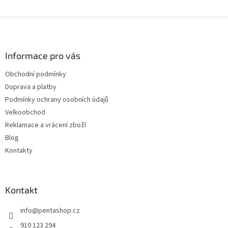
Z
á
p
a
Informace pro vás
t
Obchodní podmínky
í
Doprava a platby
Podmínky ochrany osobních údajů
Velkoobchod
Reklamace a vrácení zboží
Blog
Kontakty
Kontakt
info
@
pentashop.cz
910 123 294