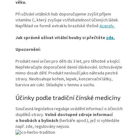
věku.
Při užívání vitálních hub doporučujeme zvýšit příjem
vitamínu C, který zvyšuje vstřebatelnost účinných látek.
Například ve formě extraktu brazilské třešně
Aceroly.
Jak správně užívat
vitální houby
si přečtěte
zde.
Upozornění:
Produkt není určen pro děti do 3 let, pro těhotné a kojící.
Nepřekračujte doporučené denní dávkování. Uchovávejte
mimo dosah dětí. Produkt neslouží jako náhrada pestré
stravy. Neobsahuje kofein, lepek, konzervační látky,
barviva ani cukr. Skladujte v temnu a suchu.
Účinky podle
tradiční čínské medicíny
Současná legislativa reguluje uvádění informací o účincích
doplňků stravy.
Volně dostupné zdroje informací
o houbách a bylinách
(herbáře apod.), jež si vyhledáte
např. zde, regulovány nejsou.