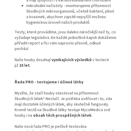
a mají spojitost i s kardiovaskulárními chorobami
mikrobiální nečistoty - monitorujeme přítomnost
škodlivých mikroorganismů, včetně bakterií, plísní
a kvasinek, abychom zajistili nejvyšší možnou
hygienickou úroveň našich produktů
Testy, které provádíme, jsou daleko náročnější než ty, co
vyžaduje legislativa. Ke každé jednotlivé kapsli dokážeme
přiřadit report a říci vám naprosto přesně, odkud
pochází.
Naše houby dosahují
vynikajících výsledků
v testech
již
15 let
.
Řada
PRO
- testujeme i účinné látky
Myslíte, že stačí houby otestovat na přítomnost
škodlivých látek? Nestačí. Je potřeba ověřovat i to, zda
mají dostatek účinných látek, aby skutečně fungovaly.
Kromě testů na škodlivé látky testuje MycoMedica své
houby i na
obsah těch prospěšných látek
.
Naše nová řada PRO je pečlivě testována