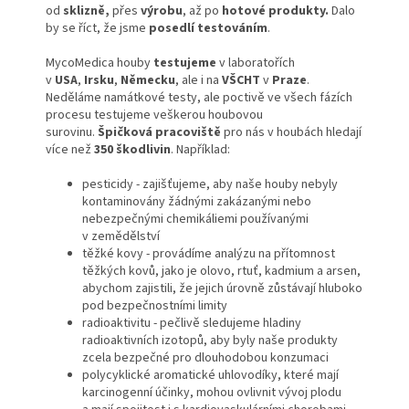
od
sklizně,
přes
výrobu
, až po
hotové produkty.
Dalo
by se říct, že jsme
posedlí testováním
.
MycoMedica houby
testujeme
v laboratořích
v
USA
,
Irsku
,
Německu
, ale i na
VŠCHT
v
Praze
.
Neděláme namátkové testy, ale poctivě ve všech fázích
procesu testujeme veškerou houbovou
surovinu.
Špičková pracoviště
pro nás v houbách hledají
více než
350 škodlivin
. Například:
pesticidy - zajišťujeme, aby naše houby nebyly
kontaminovány žádnými zakázanými nebo
nebezpečnými chemikáliemi používanými
v zemědělství
těžké kovy - provádíme analýzu na přítomnost
těžkých kovů, jako je olovo, rtuť, kadmium a arsen,
abychom zajistili, že jejich úrovně zůstávají hluboko
pod bezpečnostními limity
radioaktivitu - pečlivě sledujeme hladiny
radioaktivních izotopů, aby byly naše produkty
zcela bezpečné pro dlouhodobou konzumaci
polycyklické aromatické uhlovodíky, které mají
karcinogenní účinky, mohou ovlivnit vývoj plodu