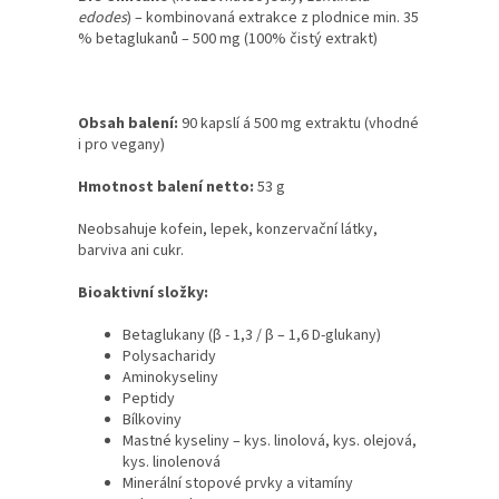
edodes
) – kombinovaná extrakce z plodnice min. 35
% betaglukanů – 500 mg (100% čistý extrakt)
Obsah balení:
90 kapslí á 500 mg extraktu (vhodné
i pro vegany)
Hmotnost balení netto:
53 g
Neobsahuje kofein, lepek, konzervační látky,
barviva ani cukr.
Bioaktivní složky:
Betaglukany (β - 1,3 / β – 1,6 D-glukany)
Polysacharidy
Aminokyseliny
Peptidy
Bílkoviny
Mastné kyseliny – kys. linolová, kys. olejová,
kys. linolenová
Minerální stopové prvky a vitamíny