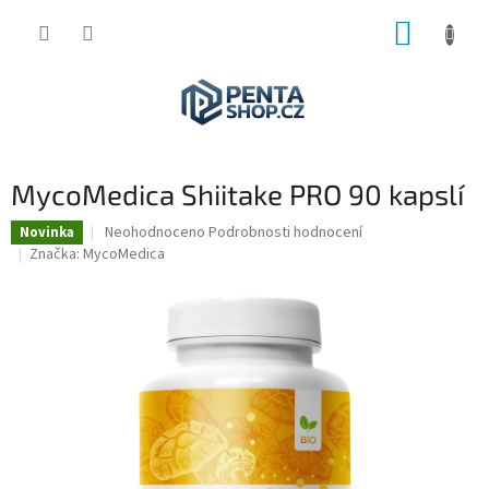
Přejít
NÁKUP
na
obsah
KOŠÍK
MycoMedica Shiitake PRO 90 kapslí
Průměrné
Neohodnoceno
Podrobnosti hodnocení
Novinka
hodnocení
Značka:
MycoMedica
produktu
je
0,0
z
5
hvězdiček.