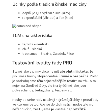
Účinky podle tradiční čínské medicíny
doplňuje Qi a vyživuje Xue (krev)
rozpouští Shi (vlhkost) a Tan (hlen)
TCM charakteristika
teplota – neutrální
chuť – sladká
tropismus – Slezina, Žaludek, Plíce
Testování kvality řady
PRO
Stejně jako vy, i my chceme mít
absolutní jistotu
, že
jsou naše houby stoprocentně
účinné a bezpečné
. Proto
je podrobujeme těm nejnáročnějším testům na trhu. A to
nejen na škodlivé látky, ale i na ty účinné jako jsou
polysacharidy, betaglukany, terpeny atd.
Houby do sebe rády nasávají nejrůznější látky z prostředí,
ve kterém rostou. Aby se do těch našich nedostalo nic
nežádoucího,
testujeme je
vlastně
nepřetržitě
: