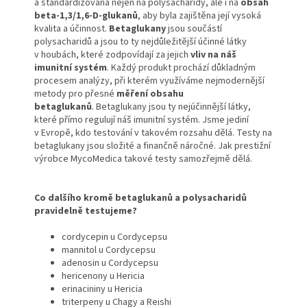
a standardizována nejen na polysacharidy, ale i na
obsah
beta-1,3/1,6-D-glukanů
, aby byla zajištěna její vysoká
kvalita a účinnost.
Betaglukany
jsou součástí
polysacharidů a jsou to ty nejdůležitější účinné látky
v houbách, které zodpovídají za jejich
vliv na náš
imunitní systém
. Každý produkt prochází důkladným
procesem analýzy, při kterém využíváme nejmodernější
metody pro přesné
měření obsahu
betaglukanů
. Betaglukany jsou ty nejúčinnější látky,
které přímo regulují náš imunitní systém. Jsme jediní
v Evropě, kdo testování v takovém rozsahu dělá. Testy na
betaglukany jsou složité a finančně náročné. Jak prestižní
výrobce MycoMedica takové testy samozřejmě dělá.
Co dalšího kromě betaglukanů a polysacharidů
pravidelně testujeme?
cordycepin u Cordycepsu
mannitol u Cordycepsu
adenosin u Cordycepsu
hericenony u Hericia
erinacininy u Hericia
triterpeny u Chagy a Reishi