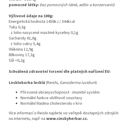
pomocné látky:
bez pomocných látek, aditiv a konzervantů
Výživové údaje na 100g:
Energetická hodnota 1456kJ / 344kcal
Tuky 0,3g
z toho nasycené mastmé kyseliny 0,1g
Sacharidy 61,6g
z toho cukry 5,4g
Vláknina 12,9g
Bílkoviny 17,3g
Sůl <0,2g
Schválená zdravotní tvrzení dle platných nařízení EU:
Lesklokorka lesklá
(Reishi,
Ganoderma lucidum
)
Přirozená obranyschopnost - imunitní systém
Normální funkce oběhové soustavy
Normální hladina cholesterolu v krvi
Více informací o Reishi najdete ve veřejně dostupných zdrojích
na internetu, např. na
www.cinskyherbar.cz.