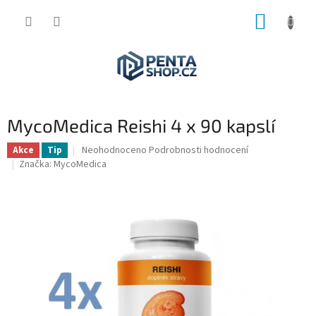
Přejít
NÁKUP
na
obsah
KOŠÍK
MycoMedica Reishi 4 x 90 kapslí
Průměrné
Neohodnoceno
Podrobnosti hodnocení
Akce
Tip
hodnocení
Značka:
MycoMedica
produktu
je
0,0
z
5
hvězdiček.