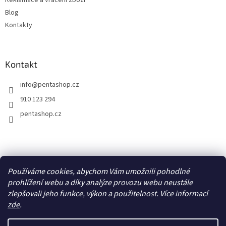
Reklamace a vrácení zboží
Blog
Kontakty
Kontakt
info
@
pentashop.cz
910 123 294
pentashop.cz
Přijímáme online platby
Používáme cookies, abychom Vám umožnili pohodlné
prohlížení webu a díky analýze provozu webu neustále
zlepšovali jeho funkce, výkon a použitelnost. Více informací
zde
.