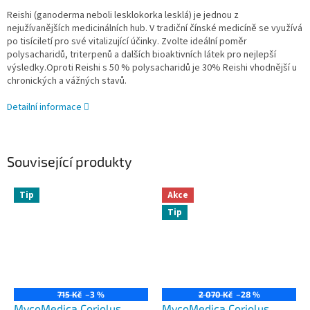
Reishi (ganoderma neboli lesklokorka lesklá) je jednou z
nejužívanějších medicinálních hub. V tradiční čínské medicíně se využívá
po tisíciletí pro své vitalizující účinky. Zvolte ideální poměr
polysacharidů, triterpenů a dalších bioaktivních látek pro nejlepší
výsledky.Oproti Reishi s 50 % polysacharidů je 30% Reishi vhodnější u
chronických a vážných stavů.
Detailní informace
Související produkty
Tip
Akce
Tip
715 Kč
–3 %
2 070 Kč
–28 %
MycoMedica Coriolus
MycoMedica Coriolus