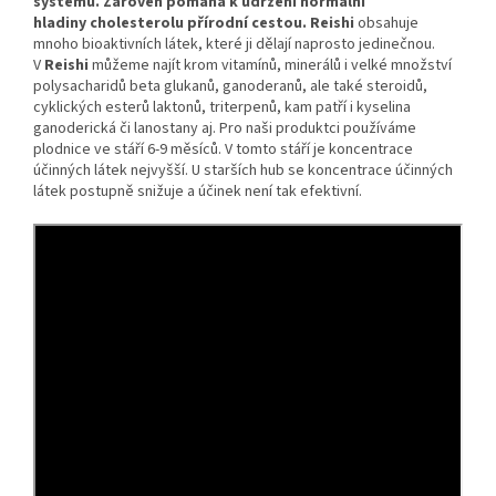
systému. Zároveň
pomáhá k udržení normální
hladiny
cholesterolu přírodní cestou. Reishi
obsahuje
mnoho bioaktivních látek, které ji dělají naprosto jedinečnou.
V
Reishi
můžeme najít krom vitamínů, minerálů i velké množství
polysacharidů beta glukanů, ganoderanů, ale také steroidů,
cyklických esterů laktonů, triterpenů, kam patří i kyselina
ganoderická či lanostany aj. Pro naši produktci používáme
plodnice ve stáří 6-9 měsíců. V tomto stáří je koncentrace
účinných látek nejvyšší. U starších hub se koncentrace účinných
látek postupně snižuje a účinek není tak efektivní.