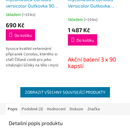
versicolor Outkovka 90
Versicolor Outkovka
kapslí
pestrá 3 x 90 kapslí
Skladem
(>10 ks)
Průměrné
Skladem
(>10 ks)
hodnocení
690 Kč
produktu
1 487 Kč
je
Do košíku
5,0
Do košíku
z
5
Vysoce kvalitní veterinární
hvězdiček.
přípravek Coriolus, kterého si
Akční balení 3 x 90
staří Číňané cenili pro jeho
kapslí
vitalizující účinky na tělo i mysl.
Tradiční medicína věří v jeho
Vysoce kvalitní veterinární
podpůrné vlastnosti při léčbě
přípravek Coriolus, kterého si
nádorových
staří Číňané cenili pro jeho
onemocnění.Coriolus
ZOBRAZIT VŠECHNY SOUVISEJÍCÍ PRODUKTY
vitalizující účinky na tělo i mysl.
nemůžeme nabízet jako
Tradiční medicína věří v jeho
doplněk stravy na základě
podpůrné vlastnosti při léčbě
absurdní vyhlášky EU.
Popis
Podobné (3)
Hodnocení
Diskuze
Značka
nádorových
onemocnění.Coriolus
nemůžeme nabízet jako
Detailní popis produktu
doplněk stravy na základě