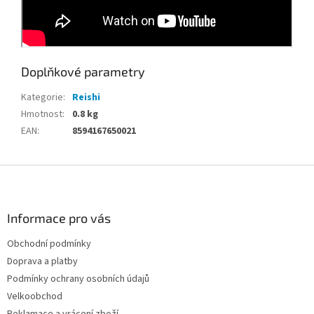
Doplňkové parametry
Kategorie
:
Reishi
Hmotnost
:
0.8 kg
EAN
:
8594167650021
Z
á
p
a
Informace pro vás
t
Obchodní podmínky
í
Doprava a platby
Podmínky ochrany osobních údajů
Velkoobchod