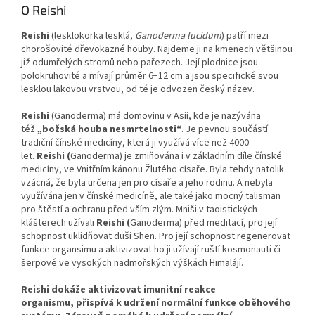
O Reishi
Reishi
(lesklokorka lesklá,
Ganoderma lucidum
) patří mezi
chorošovité dřevokazné houby. Najdeme ji na kmenech většinou
již odumřelých stromů nebo pařezech. Její plodnice jsou
polokruhovité a mívají průměr 6−12 cm a jsou specifické svou
lesklou lakovou vrstvou, od té je odvozen český název.
Reishi
(Ganoderma) má domovinu v Asii, kde je nazývána
též
„božská houba nesmrtelnosti“
. Je pevnou součástí
tradiční čínské medicíny, která ji využívá více než 4000
let.
Reishi (
Ganoderma) je zmiňována i v základním díle čínské
medicíny, ve Vnitřním kánonu Žlutého císaře. Byla tehdy natolik
vzácná, že byla určena jen pro císaře a jeho rodinu. A nebyla
využívána jen v čínské medicíně, ale také jako mocný talisman
pro štěstí a ochranu před vším zlým. Mniši v taoistických
klášterech užívali
Reishi (
Ganoderma) před meditací, pro její
schopnost uklidňovat duši Shen. Pro její schopnost regenerovat
funkce organsimu a aktivizovat ho ji užívají ruští kosmonauti či
šerpové ve vysokých nadmořských výškách Himalájí.
Reishi dokáže aktivizovat imunitní reakce
organismu,
přispívá k udržení normální
funkce oběhového