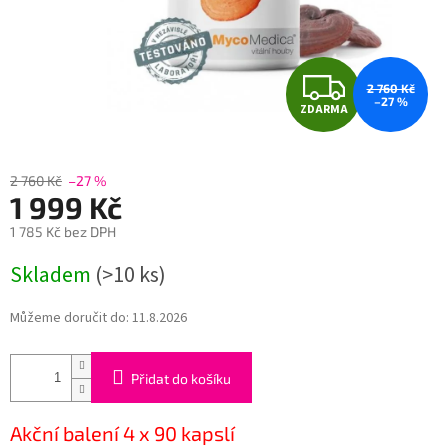
Z
2 760 Kč
–27 %
ZDARMA
D
A
2 760 Kč
–27 %
1 999 Kč
R
1 785 Kč bez DPH
M
Měrná
Skladem
(>10 ks)
cena:
A
Můžeme doručit do:
11.8.2026
Přidat do košíku
Akční balení 4 x 90 kapslí