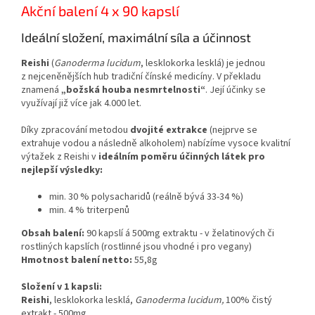
absurdní vyhlášky EU.
Akční balení 4 x 90 kapslí
Ideální složení, maximální síla a účinnost
Reishi
(
Ganoderma lucidum
, lesklokorka lesklá) je jednou
z nejceněnějších hub tradiční čínské medicíny. V překladu
znamená
„božská houba nesmrtelnosti“
. Její účinky se
využívají již více jak 4.000 let.
Díky zpracování metodou
dvojité extrakce
(nejprve se
extrahuje vodou a následně alkoholem) nabízíme vysoce kvalitní
výtažek z Reishi v
ideálním poměru účinných látek pro
nejlepší výsledky:
min. 30 % polysacharidů (reálně bývá 33-34 %)
min. 4 % triterpenů
Obsah balení:
90 kapslí á 500mg extraktu - v želatinových či
rostliných kapslích (rostlinné jsou vhodné i pro vegany)
Hmotnost balení netto:
55,8g
Složení v 1 kapsli:
Reishi
, lesklokorka lesklá,
Ganoderma lucidum,
100% čistý
extrakt - 500mg