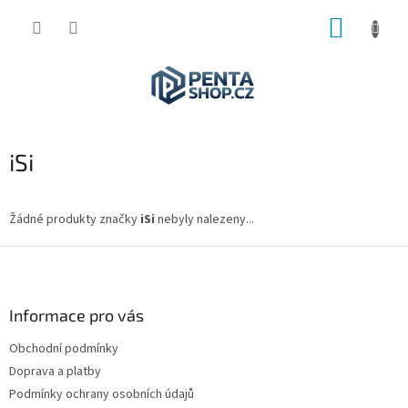
Přejít
NÁKUP
na
obsah
KOŠÍK
iSi
Žádné produkty značky
iSi
nebyly nalezeny...
Z
á
p
a
Informace pro vás
t
Obchodní podmínky
í
Doprava a platby
Podmínky ochrany osobních údajů