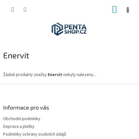
Přejít
NÁKUP
na
obsah
KOŠÍK
Enervit
Žádné produkty značky
Enervit
nebyly nalezeny...
Z
á
p
a
Informace pro vás
t
Obchodní podmínky
í
Doprava a platby
Podmínky ochrany osobních údajů