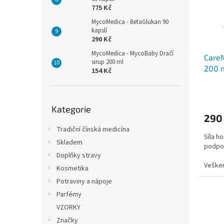
p
d
775 Kč
r
u
MycoMedica - BetaGlukan 90
o
k
kapslí
d
t
290 Kč
u
ů
MycoMedica - MycoBaby Dračí
CareM
k
sirup 200 ml
200 
t
154 Kč
ů
Přeskočit
Kategorie
kategorie
290
Tradiční čínská medicína
Síla h
Skladem
podpor
Doplňky stravy
Vešker
Kosmetika
požad
Potraviny a nápoje
CPK.
Parfémy
VZORKY
Značky