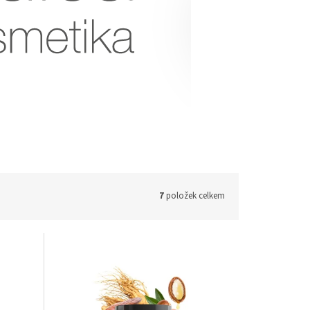
7
položek celkem