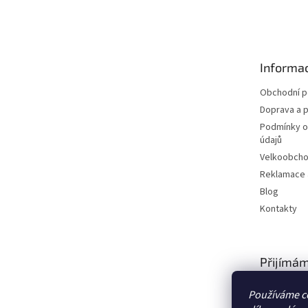
CPK.
á
p
a
t
Informac
í
Obchodní 
Doprava a p
Podmínky o
údajů
Velkoobch
Reklamace a
Blog
Kontakty
Přijímám
platby
Používáme c