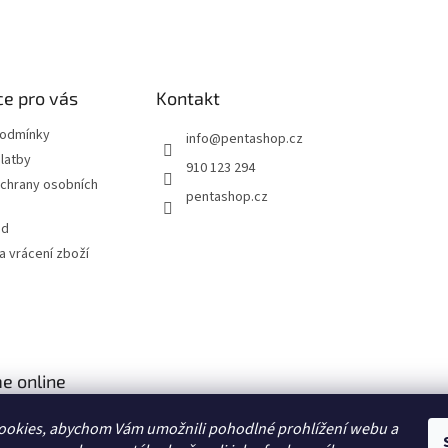
l
á
d
a
c
í
e pro vás
Kontakt
p
r
podmínky
info
@
pentashop.cz
v
latby
910 123 294
k
chrany osobních
y
pentashop.cz
v
ý
od
p
 vrácení zboží
i
s
u
e online
ookies, abychom Vám umožnili pohodlné prohlížení webu a