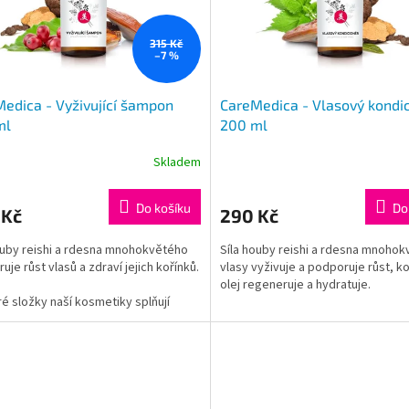
315 Kč
–7 %
edica - Vyživující šampon
CareMedica - Vlasový kondi
ml
200 ml
Skladem
Do košíku
Do
 Kč
290 Kč
ouby reishi a rdesna mnohokvětého
Síla houby reishi a rdesna mnoho
uje růst vlasů a zdraví jejich kořínků.
vlasy vyživuje a podporuje růst, 
olej regeneruje a hydratuje.
é složky naší kosmetiky splňují
avky standardů ochranné známky
Veškeré složky naší kosmetiky spl
požadavky standardů ochranné z
CPK.