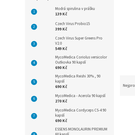
n
e
Modrá spirulina v prášku
l
139 Kč
Czech Virus Probio15
399 Kč
Czech Virus Super Greens Pro
V2.0
549 Kč
MycoMedica Coriolus versicolor
Outkovka 90 kapslí
690 Kč
MycoMedica Reishi 30% , 90
Ř
kapslí
a
Nejpro
690 Kč
z
MycoMedica - Acerola 90 kapslí
e
270 Kč
V
n
ý
MycoMedica Cordyceps CS-4 90
í
kapslí
p
p
690 Kč
i
r
ESSENS MONOLAURIN PREMIUM
s
o
60 kapslí