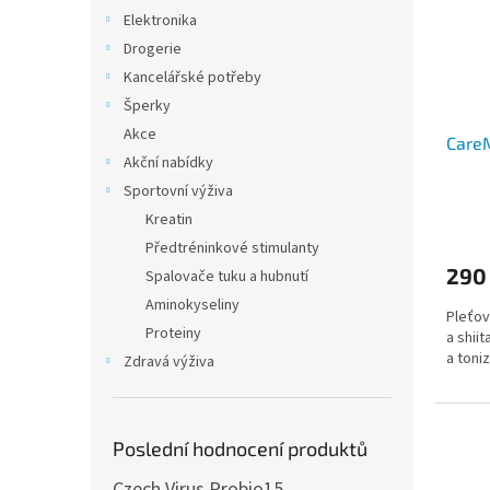
Elektronika
Drogerie
Kancelářské potřeby
Šperky
Akce
CareM
Akční nabídky
Sportovní výživa
Průmě
Kreatin
hodno
Předtréninkové stimulanty
produ
290
Spalovače tuku a hubnutí
je
5,0
Aminokyseliny
Pleťov
z
Proteiny
a shiit
5
a toni
hvězdi
Zdravá výživa
Vešker
požad
CPK.
Poslední hodnocení produktů
Czech Virus Probio15