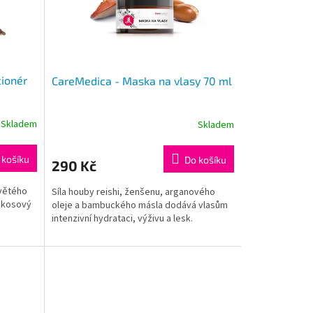
cionér
CareMedica - Maska na vlasy 70 ml
Skladem
Skladem
 košíku
Do košíku
290 Kč
květého
Síla houby reishi, ženšenu, arganového
kokosový
oleje a bambuckého másla dodává vlasům
intenzivní hydrataci, výživu a lesk.
ňují
Veškeré složky naší kosmetiky splňují
námky
požadavky standardů ochranné známky
CPK.