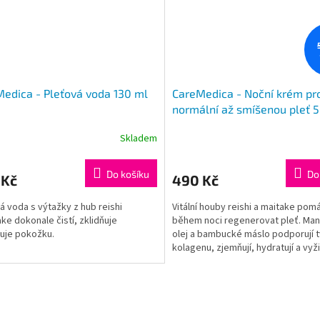
edica - Pleťová voda 130 ml
CareMedica - Noční krém pr
normální až smíšenou pleť 
Skladem
rné
cení
ktu
Do košíku
Do
 Kč
490 Kč
á voda s výtažky z hub reishi
Vitální houby reishi a maitake pomá
ake dokonale čistí, zklidňuje
během noci regenerovat pleť. Ma
zuje pokožku.
olej a bambucké máslo podporují 
ček.
kolagenu, zjemňují, hydratují a vyži
é složky naší kosmetiky splňují
pokožku.
avky standardů ochranné známky
Veškeré složky naší kosmetiky spl
požadavky standardů ochranné z
CPK.