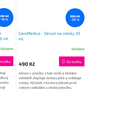
590 Kč
990 Kč
–16 %
–50 %
o
CareMedica - Sérum na vrásky 30
50 ml
ml
Skladem
Skladem
 košíku
Do košíku
490 Kč
hají
Sérum s výtažky z hub reishi a shiitake
ndlový
viditelně zlepšuje texturu pleti a redukuje
tvorbu
vrásky. Výtažek z kozince působí proti
vují
volným radikálům a chrání pokožku.
Veškeré složky naší kosmetiky splňují
ňují
požadavky standardů ochranné známky
námky
CPK.