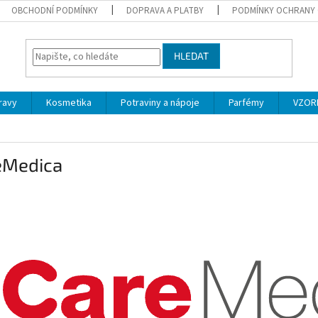
OBCHODNÍ PODMÍNKY
DOPRAVA A PLATBY
PODMÍNKY OCHRANY 
HLEDAT
ravy
Kosmetika
Potraviny a nápoje
Parfémy
VZOR
eMedica