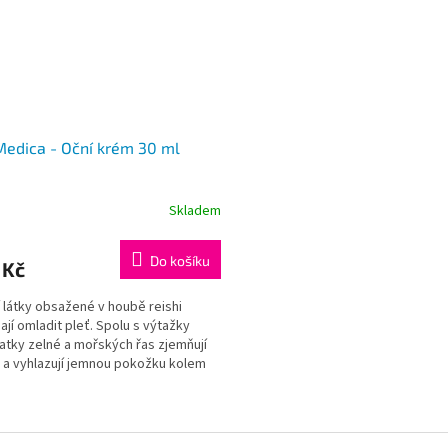
edica - Oční krém 30 ml
Skladem
Do košíku
 Kč
í látky obsažené v houbě reishi
jí omladit pleť. Spolu s výtažky
atky zelné a mořských řas zjemňují
 a vyhlazují jemnou pokožku kolem
O
é složky naší kosmetiky splňují
v
avky standardů ochranné známky