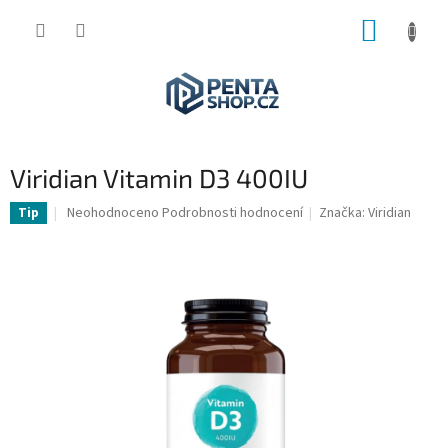
Přejít
NÁKUP
na
obsah
KOŠÍK
Viridian Vitamin D3 400IU
Průměrné
Neohodnoceno
Podrobnosti hodnocení
Značka:
Viridian
Tip
hodnocení
produktu
je
0,0
z
5
hvězdiček.