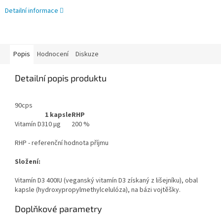
Detailní informace
Popis
Hodnocení
Diskuze
Detailní popis produktu
90cps
1 kapsle
RHP
Vitamín D3
10 µg
200 %
RHP - referenční hodnota příjmu
Složení:
Vitamín D3 400IU (veganský vitamín D3 získaný z lišejníku), obal
kapsle (hydroxypropylmethylcelulóza), na bázi vojtěšky.
Doplňkové parametry