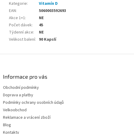
Kategorie
:
Vitamín D
EAN
:
5060003592693
Akce 1+1
:
NE
Počet dávek
:
45
Týdenní akce
:
NE
Velikost balení
:
90 Kapslí
Z
á
p
a
Informace pro vás
t
Obchodní podmínky
í
Doprava a platby
Podmínky ochrany osobních údajů
Velkoobchod
Reklamace a vrácení zboží
Blog
Kontakty