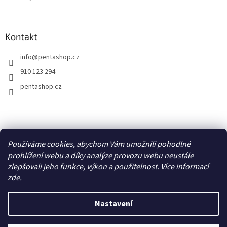
Kontakt
info
@
pentashop.cz
910 123 294
pentashop.cz
Přijímáme online platby
Používáme cookies, abychom Vám umožnili pohodlné
prohlížení webu a díky analýze provozu webu neustále
zlepšovali jeho funkce, výkon a použitelnost. Více informací
zde
.
Nastavení
Vytvořil Shoptet