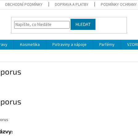
OBCHODNÍ PODMÍNKY
DOPRAVA A PLATBY
PODMÍNKY OCHRANY 
HLEDAT
ravy
Kosmetika
Potraviny a nápoje
Parfémy
VZOR
yporus
yporus
názvy: