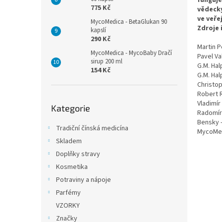
775 Kč
vědecký
ve veře
MycoMedica - BetaGlukan 90
Zdroje 
kapslí
290 Kč
Martin P
MycoMedica - MycoBaby Dračí
Pavel Va
sirup 200 ml
G.M. Hal
154 Kč
G.M. Ha
Christop
Robert 
Přeskočit
Vladimír
Kategorie
kategorie
Radomír
Bensky 
Tradiční čínská medicína
MycoMe
Skladem
Doplňky stravy
Kosmetika
Potraviny a nápoje
Parfémy
VZORKY
Značky