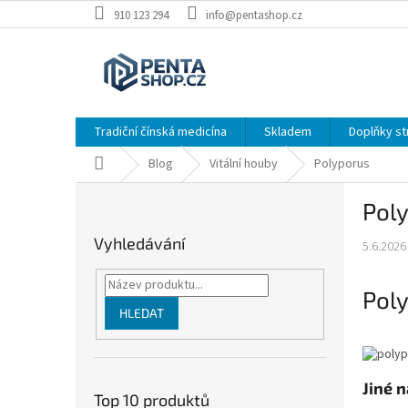
Přejít
910 123 294
info@pentashop.cz
na
obsah
Tradiční čínská medicína
Skladem
Doplňky st
Domů
Blog
Vitální houby
Polyporus
P
Pol
o
s
Vyhledávání
5.6.2026
t
r
a
Pol
n
HLEDAT
n
í
p
Jiné 
a
Top 10 produktů