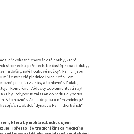
ří mezi dřevokazné chorošovité houby, které
vých stromech a pařezech. Nejčastěji napadá duby,
 se na další „malé houbové nožky“. Na nich jsou
mu může mít celá plodnice i více než 50 cm
žné jej najít i v u nás, a to hlavně v Polabí,
ěstuje i komerčně. Vědecky zdokumentován byl
e 1821 byl Polyporus zařazen do rodu Polyporus,
. A to hlavně v Asii, kde jsou o něm zmínky již
cházejících z období dynastie Han i „herbářích“
rzení, která by mohla vzbudit dojem
zuje. I přesto, že tradiční čínská medicína
íme zmiňovat ani účinky prokázané soudobými