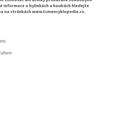
é informace o bylinkách a houbách hledejte
eba na stránkách www.tcmencyklopedie.cz.
ents
Culture