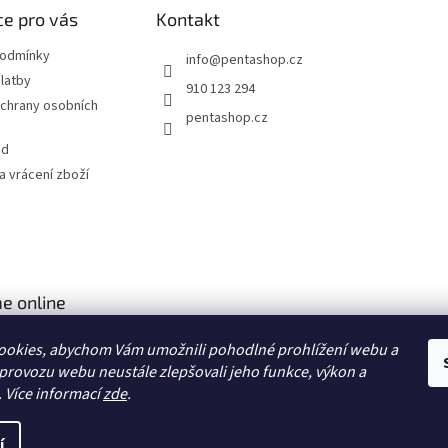
e pro vás
Kontakt
podmínky
info
@
pentashop.cz
latby
910 123 294
chrany osobních
pentashop.cz
od
 vrácení zboží
e online
ookies, abychom Vám umožnili pohodlné prohlížení webu a
 provozu webu neustále zlepšovali jeho funkce, výkon a
. Více informací
zde
.
í