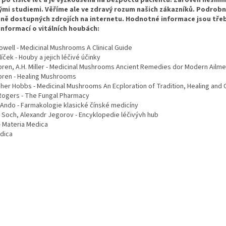
mi studiemi. Věříme ale ve zdravý rozum našich zákazníků. Podrobn
jně dostupných zdrojích na internetu. Hodnotné informace jsou tř
informací o vitálních houbách:
owell - Medicinal Mushrooms A Clinical Guide
líček - Houby a jejich léčivé účinky
pren, A.H. Miller - Medicinal Mushrooms Ancient Remedies dor Modern Ailm
lpren - Healing Mushrooms
her Hobbs - Medicinal Mushrooms An Ecploration of Tradition, Healing and 
Rogers - The Fungal Pharmacy
 Ando - Farmakologie klasické čínské medicíny
 Soch, Alexandr Jegorov - Encyklopedie léčivývh hub
- Materia Medica
dica