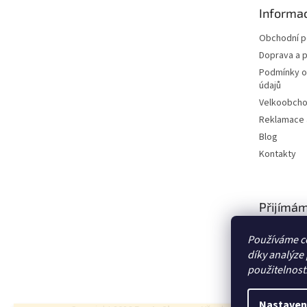
t
Informac
í
Obchodní 
Doprava a p
Podmínky o
údajů
Velkoobch
Reklamace a
Blog
Kontakty
Přijímám
platby
Používáme c
díky analýze
použitelnost
Nastaven