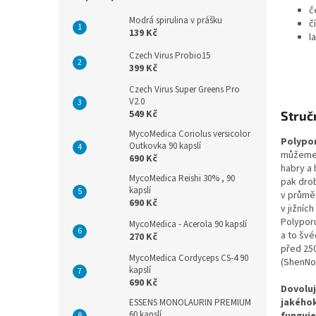
n
č
e
Modrá spirulina v prášku
č
l
139 Kč
l
Czech Virus Probio15
399 Kč
Czech Virus Super Greens Pro
V2.0
549 Kč
Struč
MycoMedica Coriolus versicolor
Polypo
Outkovka 90 kapslí
můžeme n
690 Kč
habry a 
MycoMedica Reishi 30% , 90
pak drob
kapslí
v průměr
690 Kč
v jižní
Polyporu
MycoMedica - Acerola 90 kapslí
a to švé
270 Kč
před 250
MycoMedica Cordyceps CS-4 90
(ShenNo
kapslí
690 Kč
Dovoluj
jakéhok
ESSENS MONOLAURIN PREMIUM
60 kapslí
funguje