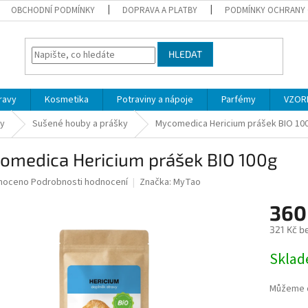
OBCHODNÍ PODMÍNKY
DOPRAVA A PLATBY
PODMÍNKY OCHRANY 
HLEDAT
ravy
Kosmetika
Potraviny a nápoje
Parfémy
VZOR
by
Sušené houby a prášky
Mycomedica Hericium prášek BIO 10
omedica Hericium prášek BIO 100g
né
noceno
Podrobnosti hodnocení
Značka:
MyTao
ní
360
u
321 Kč b
Měrná
Skla
cena:
ek.
Můžeme d