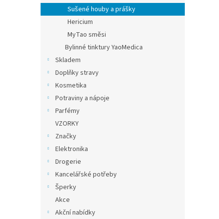
Sušené houby a prášky
Hericium
MyTao směsi
Bylinné tinktury YaoMedica
Skladem
Doplňky stravy
Kosmetika
Potraviny a nápoje
Parfémy
VZORKY
Značky
Elektronika
Drogerie
Kancelářské potřeby
Šperky
Akce
Akční nabídky