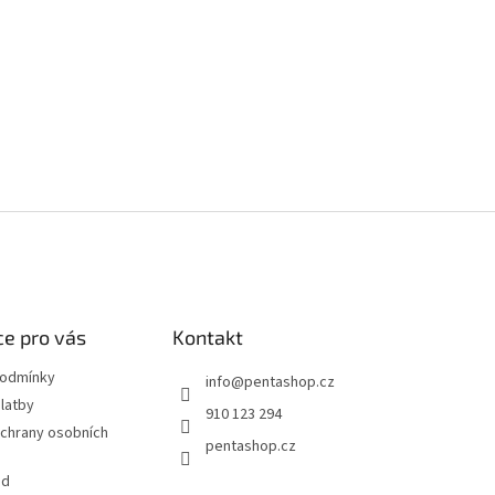
e pro vás
Kontakt
podmínky
info
@
pentashop.cz
latby
910 123 294
chrany osobních
pentashop.cz
od