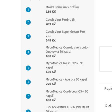
n
e
Modrá spirulina v prášku
l
139 Kč
Czech Virus Probio15
499 Kč
Czech Virus Super Greens Pro
V2.0
549 Kč
MycoMedica Coriolus versicolor
Outkovka 90 kapslí
690 Kč
MycoMedica Reishi 30% , 90
kapslí
690 Kč
MycoMedica - Acerola 90 kapslí
270 Kč
Popi
MycoMedica Cordyceps CS-4 90
kapslí
690 Kč
Det
ESSENS MONOLAURIN PREMIUM
60 kapslí