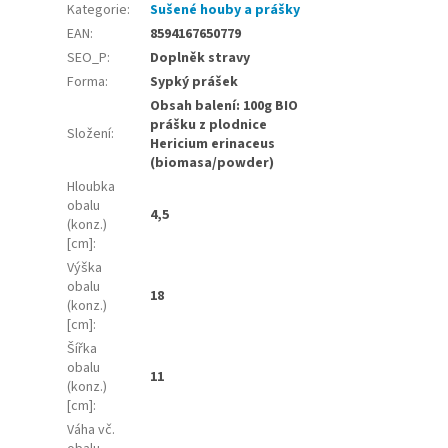
Kategorie
:
Sušené houby a prášky
EAN
:
8594167650779
SEO_P
:
Doplněk stravy
Forma
:
Sypký prášek
Obsah balení: 100g BIO
prášku z plodnice
Složení
:
Hericium erinaceus
(biomasa/powder)
Hloubka
obalu
4,5
(konz.)
[cm]
:
Výška
obalu
18
(konz.)
[cm]
:
Šířka
obalu
11
(konz.)
[cm]
:
Váha vč.