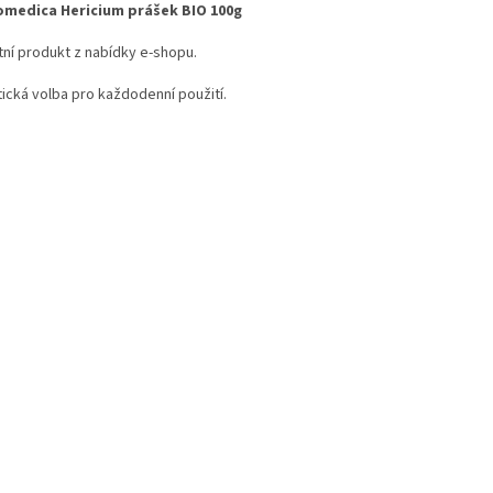
medica Hericium prášek BIO 100g
tní produkt z nabídky e-shopu.
tická volba pro každodenní použití.