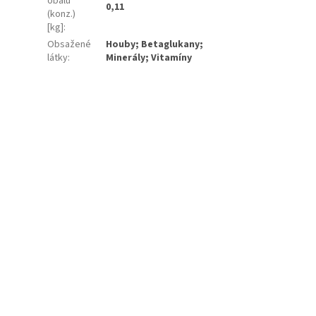
obalu
0,11
(konz.)
[kg]
:
Obsažené
Houby; Betaglukany;
látky
:
Minerály; Vitamíny