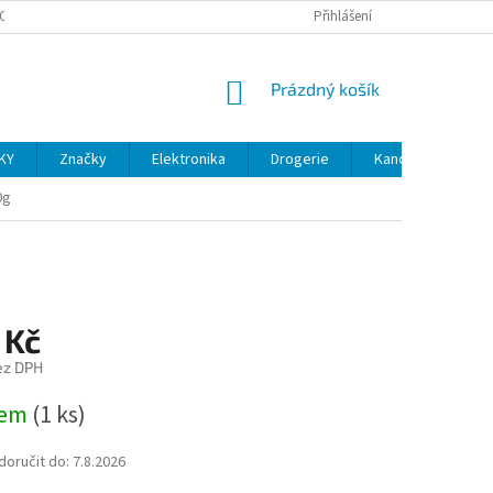
OSOBNÍCH ÚDAJŮ
VELKOOBCHOD
REKLAMACE A VRÁCENÍ ZBOŽÍ
Přihlášení
NÁKUPNÍ
Prázdný košík
KOŠÍK
KY
Značky
Elektronika
Drogerie
Kancelářské potř
0g
 Kč
ez DPH
dem
(1 ks)
oručit do:
7.8.2026