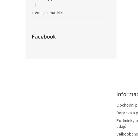
|
Hodnocení produktu je 5 z 5 hvězdiček.
+ Voní jak má- Nic
Facebook
Z
á
p
a
t
Informac
í
Obchodní 
Doprava a p
Podmínky o
údajů
Velkoobch