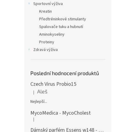
Sportovní výživa
Kreatin
Předtréninkové stimulanty
Spalovače tuku a hubnutí
Aminokyseliny
Proteiny
Zdravá výživa
Poslední hodnocení produktů
Czech Virus Probio15
Aleš
|
Hodnocení produktu je 5 z 5 hvězdiček.
Nejlepší...
MycoMedica - MycoCholest
|
Hodnocení produktu je 5 z 5 hvězdiček.
Dámský parfém Essens w148 - 50ml