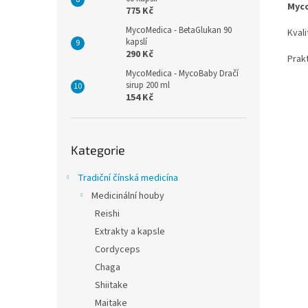
Myco
775 Kč
MycoMedica - BetaGlukan 90
Kvali
kapslí
290 Kč
Prak
MycoMedica - MycoBaby Dračí
sirup 200 ml
154 Kč
Přeskočit
Kategorie
kategorie
Tradiční čínská medicína
Medicinální houby
Reishi
Extrakty a kapsle
Cordyceps
Chaga
Shiitake
Maitake