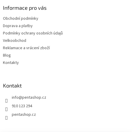
p
a
Informace pro vás
t
Obchodní podmínky
í
Doprava a platby
Podmínky ochrany osobních údajů
Velkoobchod
Reklamace a vrácení zboží
Blog
Kontakty
Kontakt
info
@
pentashop.cz
910 123 294
pentashop.cz