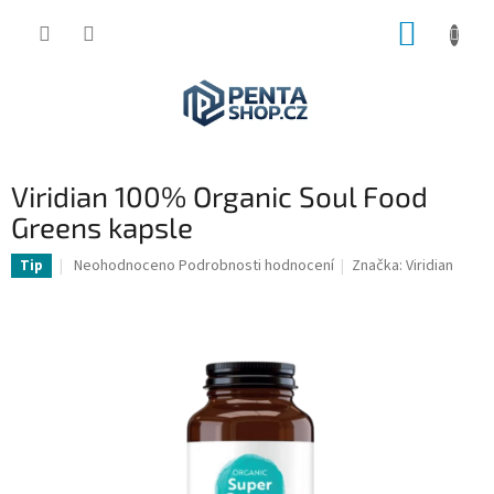
Přejít
NÁKUP
na
obsah
KOŠÍK
Viridian 100% Organic Soul Food
Greens kapsle
Průměrné
Neohodnoceno
Podrobnosti hodnocení
Značka:
Viridian
Tip
hodnocení
produktu
je
0,0
z
5
hvězdiček.