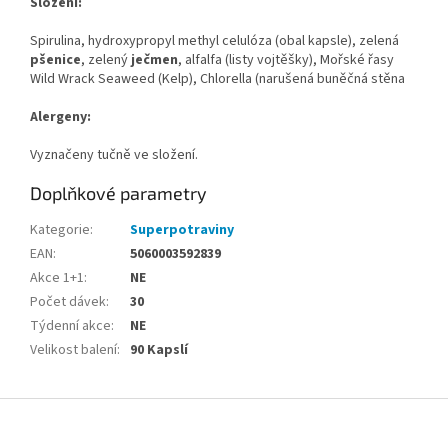
Složení:
Spirulina, hydroxypropyl methyl celulóza (obal kapsle), zelená
pšenice
, zelený
ječmen
, alfalfa (listy vojtěšky), Mořské řasy
Wild Wrack Seaweed (Kelp), Chlorella (narušená buněčná stěna
Alergeny:
Vyznačeny tučně ve složení.
Doplňkové parametry
Kategorie
:
Superpotraviny
EAN
:
5060003592839
Akce 1+1
:
NE
Počet dávek
:
30
Týdenní akce
:
NE
Velikost balení
:
90 Kapslí
Z
á