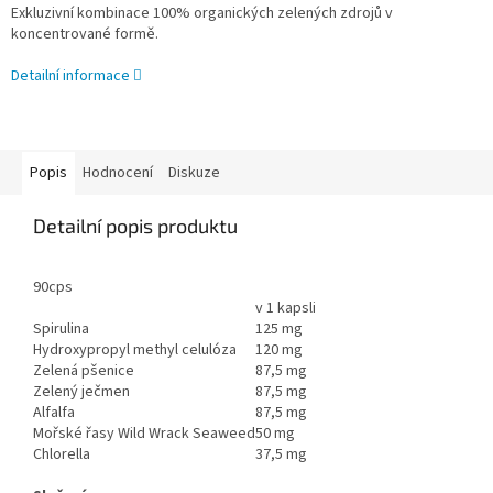
Exkluzivní kombinace 100% organických zelených zdrojů v
koncentrované formě.
Detailní informace
Popis
Hodnocení
Diskuze
Detailní popis produktu
90cps
v 1 kapsli
Spirulina
125 mg
Hydroxypropyl methyl celulóza
120 mg
Zelená pšenice
87,5 mg
Zelený ječmen
87,5 mg
Alfalfa
87,5 mg
Mořské řasy Wild Wrack Seaweed
50 mg
Chlorella
37,5 mg