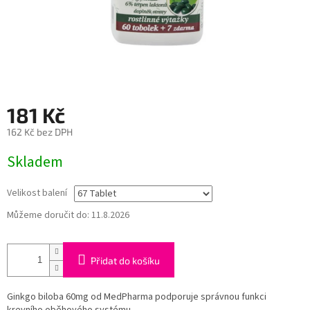
181 Kč
162 Kč bez DPH
Měrná
Skladem
cena:
Velikost balení
Můžeme doručit do:
11.8.2026
Přidat do košíku
Ginkgo biloba 60mg od MedPharma podporuje správnou funkci