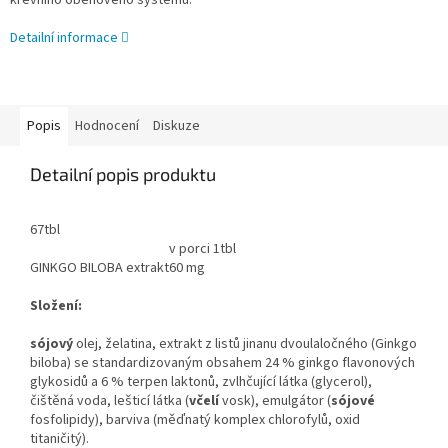
krevního oběhového systému.
Detailní informace
Popis
Hodnocení
Diskuze
Detailní popis produktu
67tbl
v porci 1tbl
GINKGO BILOBA extrakt
60 mg
Složení:
sójový
olej, želatina, extrakt z listů jinanu dvoulaločného (Ginkgo
biloba) se standardizovaným obsahem 24 % ginkgo flavonových
glykosidů a 6 % terpen laktonů, zvlhčující látka (glycerol),
čištěná voda, lešticí látka (
včelí
vosk), emulgátor (
sójové
fosfolipidy), barviva (měďnatý komplex chlorofylů, oxid
titaničitý).