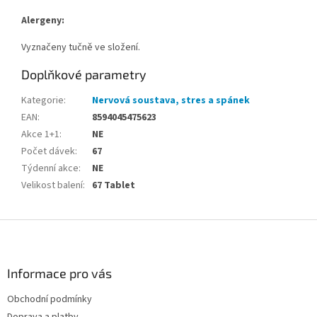
Alergeny:
Vyznačeny tučně ve složení.
Doplňkové parametry
Kategorie
:
Nervová soustava, stres a spánek
EAN
:
8594045475623
Akce 1+1
:
NE
Počet dávek
:
67
Týdenní akce
:
NE
Velikost balení
:
67 Tablet
Z
á
p
a
Informace pro vás
t
Obchodní podmínky
í