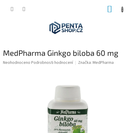
Přejít
NÁKUP
na
obsah
KOŠÍK
MedPharma Ginkgo biloba 60 mg
Průměrné
Neohodnoceno
Podrobnosti hodnocení
Značka:
MedPharma
hodnocení
produktu
je
0,0
z
5
hvězdiček.