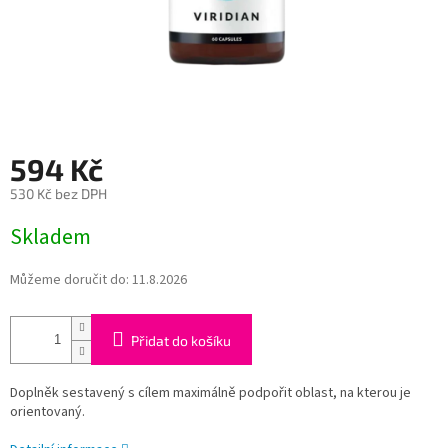
594 Kč
530 Kč bez DPH
Měrná
Skladem
cena:
Můžeme doručit do:
11.8.2026
Přidat do košíku
Doplněk sestavený s cílem maximálně podpořit oblast, na kterou je
orientovaný.