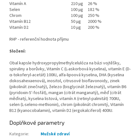
Vitamín A
210 µg
26 %
Selen
100 µg
182 %
Chrom
100 µg
250 %
Vitamín B12
50 µg
2000 %
Vitamín D2
10 µg
200 %
RHP - referenční hodnota příjmu
Složení:
Obal kapsle hydroxypropylmethylcelulóza na bázi vojtěšky,
spiruliny a borůvky, Vitamín C (L-askorbová kyselina), vitamín E (D-
α-tokoferyl-acetát) 100IU, alfa-lipoová kyselina, DHA (kyselina
dokosahexaenová), inositol, citrusové bioflavonoidy, zinek
(pikolinát zinečnatý), železo (bisglycinát železnatý), vitamín B6
(pyridoxin-5′-fosfát), mangan (citrát manganatý), měď (citrát
měďnatý, kyselina listová, vitamín A (retinyl-palmitát) 700IU,
selen (L-seleno-methionin), chrom (pikolinát chromitý, Vitamín
B12 (kyanocobalamin), vitamín D2 (ergokalciferol) 400IU.
Doplňkové parametry
Kategorie
:
Mužské zdraví