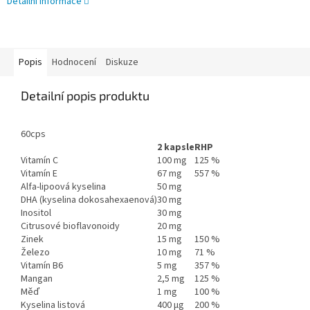
Detailní informace
Popis
Hodnocení
Diskuze
Detailní popis produktu
60cps
2 kapsle
RHP
Vitamín C
100 mg
125 %
Vitamín E
67 mg
557 %
Alfa-lipoová kyselina
50 mg
DHA (kyselina dokosahexaenová)
30 mg
Inositol
30 mg
Citrusové bioflavonoidy
20 mg
Zinek
15 mg
150 %
Železo
10 mg
71 %
Vitamín B6
5 mg
357 %
Mangan
2,5 mg
125 %
Měď
1 mg
100 %
Kyselina listová
400 µg
200 %