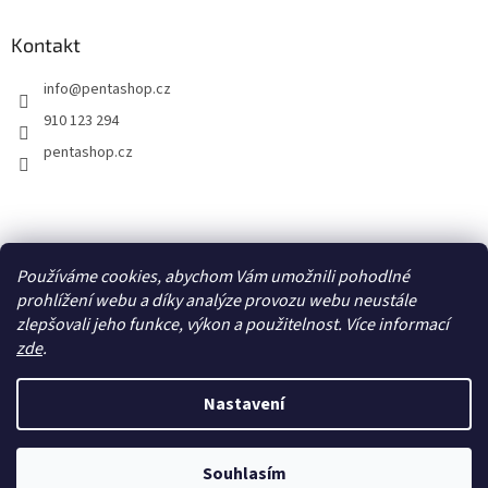
Kontakt
info
@
pentashop.cz
910 123 294
pentashop.cz
Přijímáme online platby
Používáme cookies, abychom Vám umožnili pohodlné
prohlížení webu a díky analýze provozu webu neustále
zlepšovali jeho funkce, výkon a použitelnost. Více informací
zde
.
Nastavení
Vytvořil Shoptet
Z důvodu vysokého počtu objednávek se doba odeslání může
Souhlasím
Copyright 2026
PentaShop.cz
. Všechna práva vyhrazena.