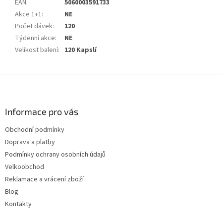
EAN
:
5060003591733
Akce 1+1
:
NE
Počet dávek
:
120
Týdenní akce
:
NE
Velikost balení
:
120 Kapslí
Z
á
p
a
Informace pro vás
t
Obchodní podmínky
í
Doprava a platby
Podmínky ochrany osobních údajů
Velkoobchod
Reklamace a vrácení zboží
Blog
Kontakty