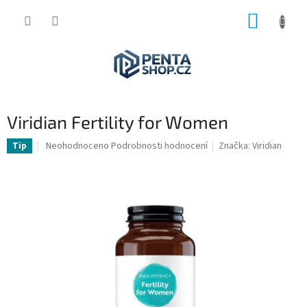
Přejít
NÁKUP
na
obsah
KOŠÍK
Viridian Fertility for Women
Průměrné
Neohodnoceno
Podrobnosti hodnocení
Značka:
Viridian
Tip
hodnocení
produktu
je
0,0
z
5
hvězdiček.