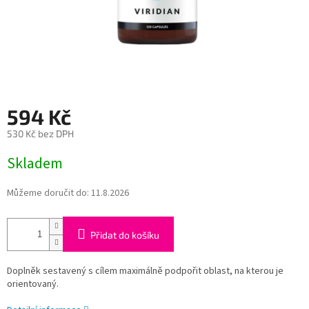
594 Kč
530 Kč bez DPH
Měrná
Skladem
cena:
Můžeme doručit do:
11.8.2026
Přidat do košíku
Doplněk sestavený s cílem maximálně podpořit oblast, na kterou je
orientovaný.