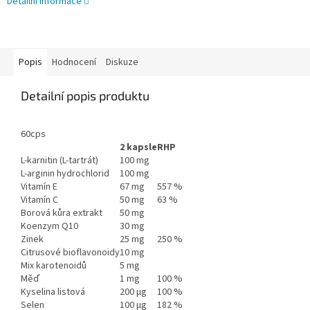
Detailní informace
Popis
Hodnocení
Diskuze
Detailní popis produktu
60cps
2 kapsle
RHP
L-karnitin (L-tartrát)
100 mg
L-arginin hydrochlorid
100 mg
Vitamín E
67 mg
557 %
Vitamín C
50 mg
63 %
Borová kůra extrakt
50 mg
Koenzym Q10
30 mg
Zinek
25 mg
250 %
Citrusové bioflavonoidy
10 mg
Mix karotenoidů
5 mg
Měď
1 mg
100 %
Kyselina listová
200 µg
100 %
Selen
100 µg
182 %