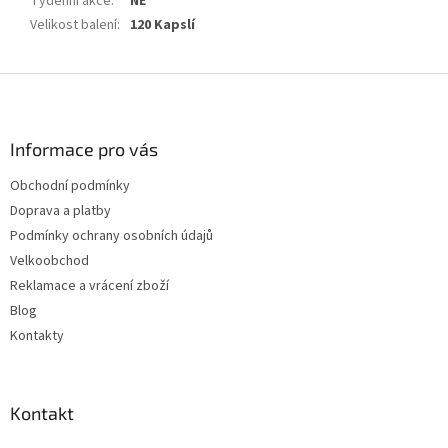
Týdenní akce
:
NE
Velikost balení
:
120 Kapslí
Z
á
p
a
Informace pro vás
t
Obchodní podmínky
í
Doprava a platby
Podmínky ochrany osobních údajů
Velkoobchod
Reklamace a vrácení zboží
Blog
Kontakty
Kontakt