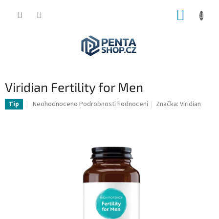
Přejít
NÁKUP
na
obsah
KOŠÍK
Viridian Fertility for Men
Průměrné
Neohodnoceno
Podrobnosti hodnocení
Značka:
Viridian
Tip
hodnocení
produktu
je
0,0
z
5
hvězdiček.