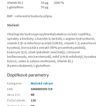
Vitamín B12
50 µg
2000 %
L-glutathion
50 µg
RHP - referenční hodnota příjmu
Složení:
Obal kapsle hydroxypropylmethylcelulóza na bázi vojtěšky,
spiruliny a borůvky, L-karnitin (L-tartrát), L-arginin hydrochlorid,
vitamín E (D-α-tokoferyl-acetát) (100 IU), vitamín C (L-askorbová
kyselina), borová kůra extrakt (95% proanthokyanidinů),
koenzym Q10, zinek (pikolinát zinečnatý), citrusové
bioflavonoidy, mix karotenoidů, měď (citrát měďnatý), kyselina
listová, selen (L-seleno-methionin), Vitamín B12
(kyanocobalamin), L-glutathion.
Doplňkové parametry
Kategorie
:
Mužské zdraví
EAN
:
5060003591719
Akce 1+1
:
NE
Počet dávek
:
120