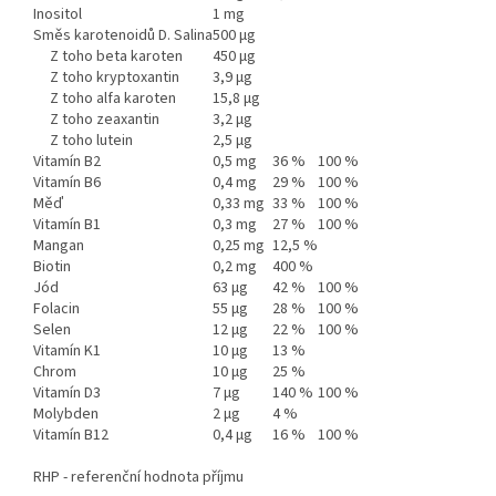
Inositol
1 mg
Směs karotenoidů D. Salina
500 µg
Z toho beta karoten
450 µg
Z toho kryptoxantin
3,9 µg
Z toho alfa karoten
15,8 µg
Z toho zeaxantin
3,2 µg
Z toho lutein
2,5 µg
Vitamín B2
0,5 mg
36 %
100 %
Vitamín B6
0,4 mg
29 %
100 %
Měď
0,33 mg
33 %
100 %
Vitamín B1
0,3 mg
27 %
100 %
Mangan
0,25 mg
12,5 %
Biotin
0,2 mg
400 %
Jód
63 µg
42 %
100 %
Folacin
55 µg
28 %
100 %
Selen
12 µg
22 %
100 %
Vitamín K1
10 µg
13 %
Chrom
10 µg
25 %
Vitamín D3
7 µg
140 %
100 %
Molybden
2 µg
4 %
Vitamín B12
0,4 µg
16 %
100 %
RHP - referenční hodnota příjmu