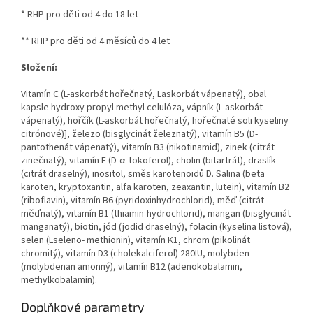
* RHP pro děti od 4 do 18 let
** RHP pro děti od 4 měsíců do 4 let
Složení:
Vitamín C (L-askorbát hořečnatý, Laskorbát vápenatý), obal
kapsle hydroxy propyl methyl celulóza, vápník (L-askorbát
vápenatý), hořčík (L-askorbát hořečnatý, hořečnaté soli kyseliny
citrónové)], železo (bisglycinát železnatý), vitamín B5 (D-
pantothenát vápenatý), vitamín B3 (nikotinamid), zinek (citrát
zinečnatý), vitamín E (D-α-tokoferol), cholin (bitartrát), draslík
(citrát draselný), inositol, směs karotenoidů D. Salina (beta
karoten, kryptoxantin, alfa karoten, zeaxantin, lutein), vitamín B2
(riboflavin), vitamín B6 (pyridoxinhydrochlorid), měď (citrát
měďnatý), vitamín B1 (thiamin-hydrochlorid), mangan (bisglycinát
manganatý), biotin, jód (jodid draselný), folacin (kyselina listová),
selen (Lseleno- methionin), vitamín K1, chrom (pikolinát
chromitý), vitamín D3 (cholekalciferol) 280IU, molybden
(molybdenan amonný), vitamín B12 (adenokobalamin,
methylkobalamin).
Doplňkové parametry