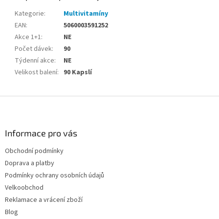
Kategorie
:
Multivitamíny
EAN
:
5060003591252
Akce 1+1
:
NE
Počet dávek
:
90
Týdenní akce
:
NE
Velikost balení
:
90 Kapslí
Z
á
p
a
Informace pro vás
t
Obchodní podmínky
í
Doprava a platby
Podmínky ochrany osobních údajů
Velkoobchod
Reklamace a vrácení zboží
Blog