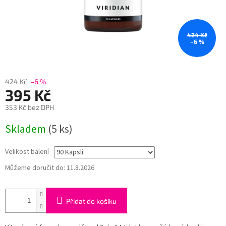
424 Kč
–6 %
424 Kč
–6 %
395 Kč
353 Kč bez DPH
Měrná
Skladem
(5 ks)
cena:
Velikost balení
Můžeme doručit do:
11.8.2026
Přidat do košíku