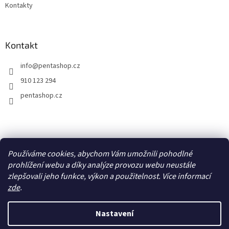
Kontakty
Kontakt
info
@
pentashop.cz
910 123 294
pentashop.cz
Přijímáme online platby
Používáme cookies, abychom Vám umožnili pohodlné
prohlížení webu a díky analýze provozu webu neustále
zlepšovali jeho funkce, výkon a použitelnost. Více informací
zde
.
Nastavení
Vytvořil Shoptet