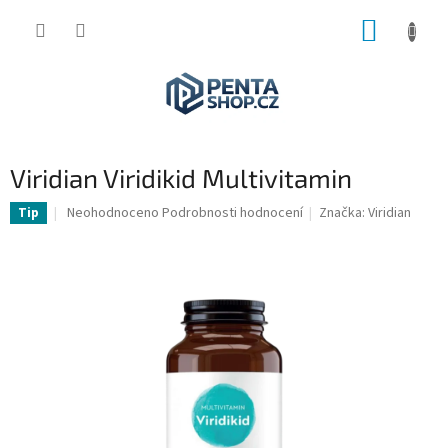
Přejít
NÁKUP
na
obsah
KOŠÍK
Viridian Viridikid Multivitamin
Průměrné
Neohodnoceno
Podrobnosti hodnocení
Značka:
Viridian
Tip
hodnocení
produktu
je
0,0
z
5
hvězdiček.