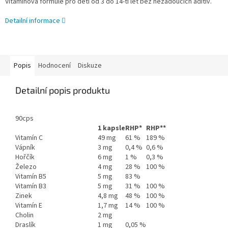
Vitamínová formule pro děti od 3 do 14-ti let bez nežádoucích aditiv.
Detailní informace
Popis
Hodnocení
Diskuze
Detailní popis produktu
90cps
1 kapsle
RHP*
RHP**
Vitamín C
49 mg
61 %
189 %
Vápník
3 mg
0,4 %
0,6 %
Hořčík
6 mg
1 %
0,3 %
Železo
4 mg
28 %
100 %
Vitamín B5
5 mg
83 %
Vitamín B3
5 mg
31 %
100 %
Zinek
4,8 mg
48 %
100 %
Vitamín E
1,7 mg
14 %
100 %
Cholin
2 mg
Draslík
1 mg
0,05 %