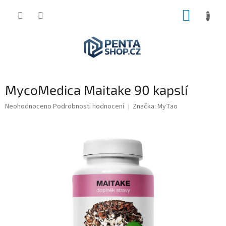
Přejít
NÁKUP
na
obsah
KOŠÍK
MycoMedica Maitake 90 kapslí
Průměrné
Neohodnoceno
Podrobnosti hodnocení
Značka:
MyTao
hodnocení
produktu
je
0,0
z
5
hvězdiček.