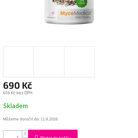
690 Kč
616 Kč bez DPH
Měrná
Skladem
cena:
Můžeme doručit do:
11.8.2026
Přidat do košíku