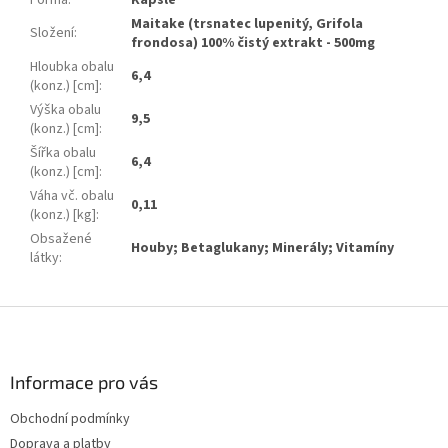
Forma
:
Kapsle
Maitake (trsnatec lupenitý, Grifola
Složení
:
frondosa) 100% čistý extrakt - 500mg
Hloubka obalu
6,4
(konz.) [cm]
:
Výška obalu
9,5
(konz.) [cm]
:
Šířka obalu
6,4
(konz.) [cm]
:
Váha vč. obalu
0,11
(konz.) [kg]
:
Obsažené
Houby; Betaglukany; Minerály; Vitamíny
látky
:
Z
á
p
a
Informace pro vás
t
Obchodní podmínky
í
Doprava a platby