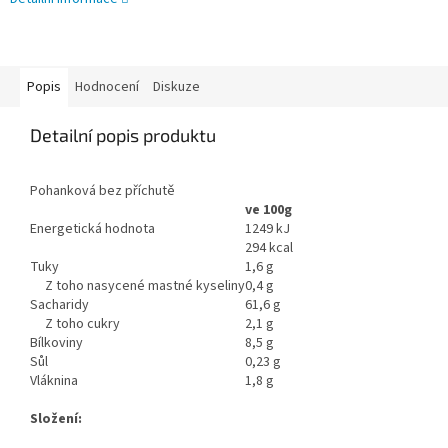
Popis
Hodnocení
Diskuze
Detailní popis produktu
Pohanková bez příchutě
ve 100g
Energetická hodnota
1249 kJ
294 kcal
Tuky
1,6 g
Z toho nasycené mastné kyseliny
0,4 g
Sacharidy
61,6 g
Z toho cukry
2,1 g
Bílkoviny
8,5 g
Sůl
0,23 g
Vláknina
1,8 g
Složení: