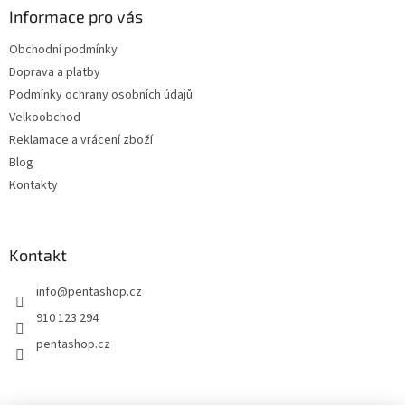
a
Informace pro vás
t
Obchodní podmínky
í
Doprava a platby
Podmínky ochrany osobních údajů
Velkoobchod
Reklamace a vrácení zboží
Blog
Kontakty
Kontakt
info
@
pentashop.cz
910 123 294
pentashop.cz