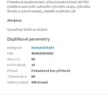
Pohanková mouka instant, rýžová mouka instant, NUTRIZ
(stabilizovaná směs sušeného rýžového sirupu, rýžového
škrobu a rýžové mouky)
,
sladidlo erythritol, sůl.
Alergeny:
Vyznačeny tučně ve složení.
Doplňkové parametry
Kategorie
:
Instantní kaše
EAN
:
8594193924202
Akce 1+1
:
NE
Počet dávek
:
10
Příchuť
:
Pohanková bez příchutě
Týdenní akce
:
NE
Velikost balení
:
500 Gramů
Z
á
p