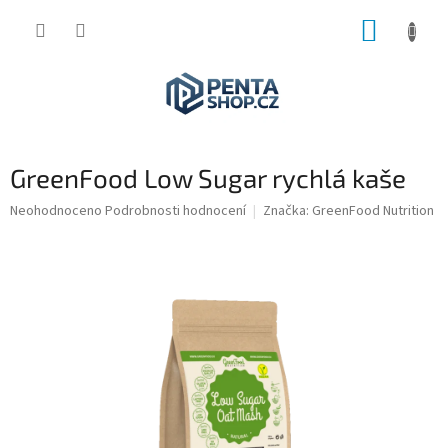
Přejít
NÁKUP
na
obsah
KOŠÍK
GreenFood Low Sugar rychlá kaše
Průměrné
Neohodnoceno
Podrobnosti hodnocení
Značka:
GreenFood Nutrition
hodnocení
produktu
je
0,0
z
5
hvězdiček.