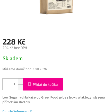
228 Kč
204 Kč bez DPH
Měrná
Skladem
cena:
Můžeme doručit do:
10.8.2026
Přidat do košíku
Low Sugar rychlá kaše od GreenFood je bez lepku a laktózy, slazená
přírodními sladidly.
Detailní informace