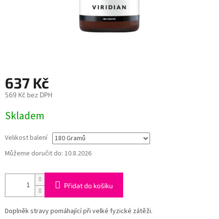
637 Kč
569 Kč bez DPH
Měrná
Skladem
cena:
Velikost balení
Můžeme doručit do:
10.8.2026
Přidat do košíku
Doplněk stravy pomáhající při velké fyzické zátěži.