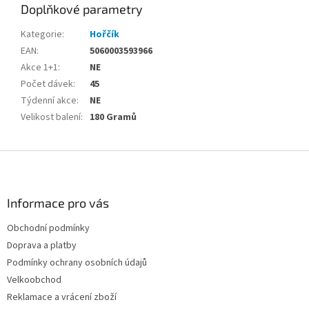
Doplňkové parametry
Kategorie
:
Hořčík
EAN
:
5060003593966
Akce 1+1
:
NE
Počet dávek
:
45
Týdenní akce
:
NE
Velikost balení
:
180 Gramů
Z
á
p
a
Informace pro vás
t
Obchodní podmínky
í
Doprava a platby
Podmínky ochrany osobních údajů
Velkoobchod
Reklamace a vrácení zboží