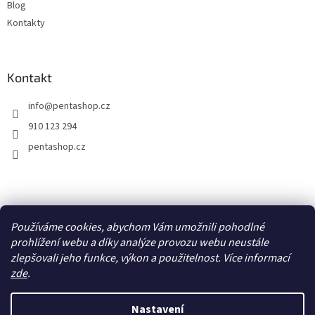
Blog
Kontakty
Kontakt
info
@
pentashop.cz
910 123 294
pentashop.cz
Přijímáme online platby
Používáme cookies, abychom Vám umožnili pohodlné
prohlížení webu a díky analýze provozu webu neustále
zlepšovali jeho funkce, výkon a použitelnost. Více informací
zde
.
Nastavení
Vytvořil Shoptet