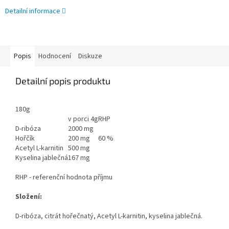
Detailní informace
Popis
Hodnocení
Diskuze
Detailní popis produktu
180g
v porci 4g
RHP
D-ribóza
2000 mg
Hořčík
200 mg
60 %
Acetyl L-karnitin
500 mg
Kyselina jablečná
167 mg
RHP - referenční hodnota příjmu
Složení:
D-ribóza, citrát hořečnatý, Acetyl L-karnitin, kyselina jablečná.