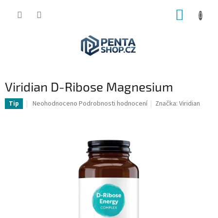
Přejít
NÁKUP
na
obsah
KOŠÍK
Viridian D-Ribose Magnesium
Průměrné
Neohodnoceno
Podrobnosti hodnocení
Značka:
Viridian
Tip
hodnocení
produktu
je
0,0
z
5
hvězdiček.