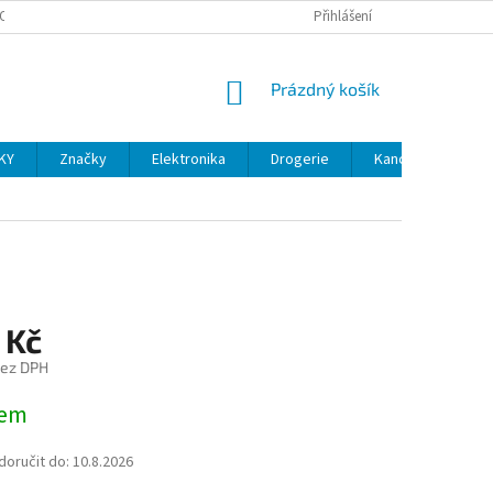
OSOBNÍCH ÚDAJŮ
VELKOOBCHOD
REKLAMACE A VRÁCENÍ ZBOŽÍ
Přihlášení
NÁKUPNÍ
Prázdný košík
KOŠÍK
KY
Značky
Elektronika
Drogerie
Kancelářské potř
 Kč
bez DPH
dem
oručit do:
10.8.2026