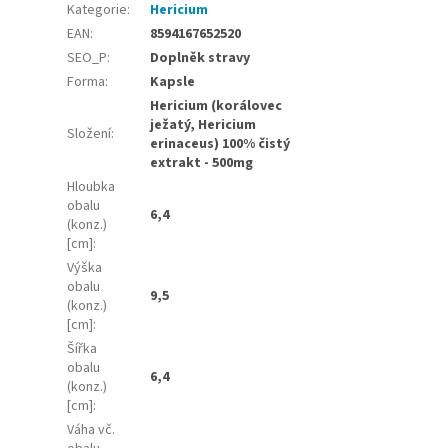
Kategorie
:
Hericium
EAN
:
8594167652520
SEO_P
:
Doplněk stravy
Forma
:
Kapsle
Hericium (korálovec
ježatý, Hericium
Složení
:
erinaceus) 100% čistý
extrakt - 500mg
Hloubka
obalu
6,4
(konz.)
[cm]
:
Výška
obalu
9,5
(konz.)
[cm]
:
Šířka
obalu
6,4
(konz.)
[cm]
:
Váha vč.