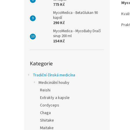
Myco
775 Kč
MycoMedica - BetaGlukan 90
Kvali
kapslí
290 Kč
Prak
MycoMedica - MycoBaby Dračí
sirup 200 ml
154 Kč
Přeskočit
Kategorie
kategorie
Tradiční čínská medicína
Medicinální houby
Reishi
Extrakty a kapsle
Cordyceps
Chaga
Shiitake
Maitake