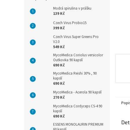
n
e
Modrá spirulina v prášku
l
139 Kč
Czech Virus Probio15
399 Kč
Czech Virus Super Greens Pro
V2.0
549 Kč
MycoMedica Coriolus versicolor
Outkovka 90 kapslí
690 Kč
MycoMedica Reishi 30% , 90
kapslí
690 Kč
MycoMedica - Acerola 90 kapslí
270 Kč
Popi
MycoMedica Cordyceps CS-4 90
kapslí
690 Kč
Det
ESSENS MONOLAURIN PREMIUM
60 kapslí