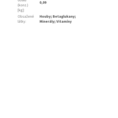
obalu
0,09
(konz.)
[kg]
:
Obsažené
Houby; Betaglukany;
látky
:
Minerály; Vitamíny