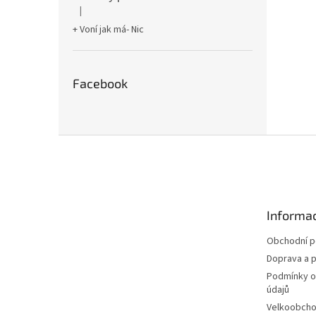
|
Hodnocení produktu je 5 z 5 hvězdiček.
+ Voní jak má- Nic
Facebook
Z
á
p
a
t
Informac
í
Obchodní 
Doprava a p
Podmínky o
údajů
Velkoobch