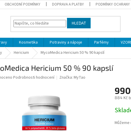
OBCHODNÍ PODMÍNKY
DOPRAVA A PLATBY
PODMÍNKY OCHRANY 
HLEDAT
ravy
Kosmetika
Potraviny a nápoje
Parfémy
VZOR
by
Hericium
MycoMedica Hericium 50 % 90 kapslí
oMedica Hericium 50 % 90 kapslí
né
noceno
Podrobnosti hodnocení
Značka:
MyTao
ní
990
u
884 Kč 
Měrná
Skla
cena:
ek.
Můžeme d