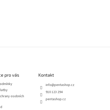
e pro vás
Kontakt
podmínky
info
@
pentashop.cz
latby
910 123 294
chrany osobních
pentashop.cz
od