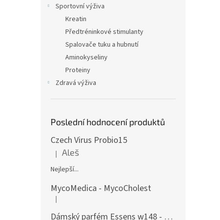
Sportovní výživa
Kreatin
Předtréninkové stimulanty
Spalovače tuku a hubnutí
Aminokyseliny
Proteiny
Zdravá výživa
Poslední hodnocení produktů
Czech Virus Probio15
Aleš
|
Hodnocení produktu je 5 z 5 hvězdiček.
Nejlepší...
MycoMedica - MycoCholest
|
Hodnocení produktu je 5 z 5 hvězdiček.
Dámský parfém Essens w148 - 50ml