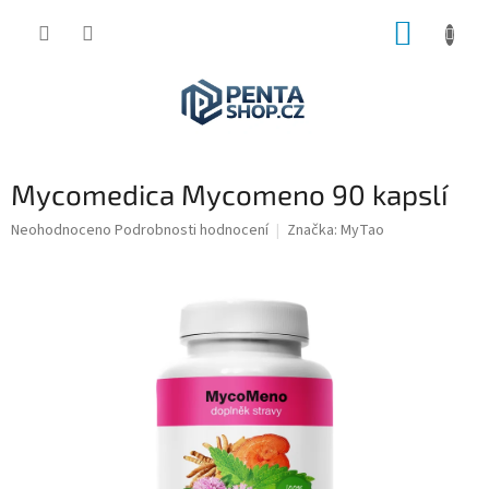
Přejít
NÁKUP
na
obsah
KOŠÍK
Mycomedica Mycomeno 90 kapslí
Průměrné
Neohodnoceno
Podrobnosti hodnocení
Značka:
MyTao
hodnocení
produktu
je
0,0
z
5
hvězdiček.