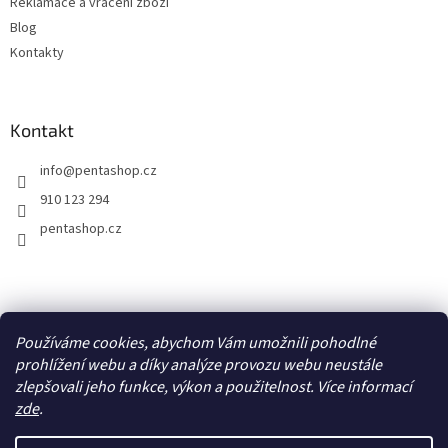
Reklamace a vrácení zboží
Blog
Kontakty
Kontakt
info
@
pentashop.cz
910 123 294
pentashop.cz
Přijímáme online platby
Používáme cookies, abychom Vám umožnili pohodlné
prohlížení webu a díky analýze provozu webu neustále
zlepšovali jeho funkce, výkon a použitelnost. Více informací
zde
.