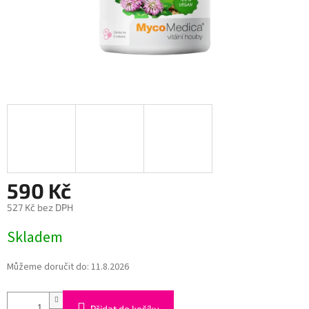
590 Kč
527 Kč bez DPH
Měrná
Skladem
cena:
Můžeme doručit do:
11.8.2026
Přidat do košíku