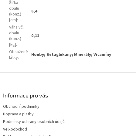
Šířka
obalu
6,4
(konz.)
[cm]
:
Váha vč.
obalu
0,11
(konz.)
[kg]
:
Obsažené
Houby; Betaglukany; Minerály; Vitamíny
látky
:
Z
á
p
a
Informace pro vás
t
Obchodní podmínky
í
Doprava a platby
Podmínky ochrany osobních údajů
Velkoobchod