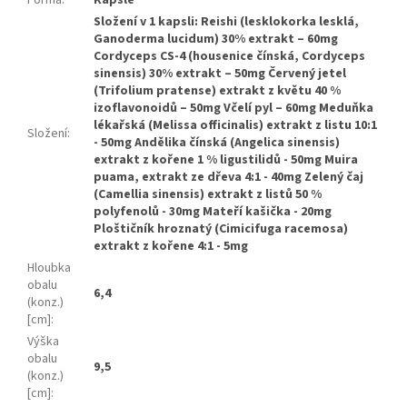
Forma
:
Kapsle
Složení v 1 kapsli: Reishi (lesklokorka lesklá,
Ganoderma lucidum) 30% extrakt – 60mg
Cordyceps CS-4 (housenice čínská, Cordyceps
sinensis) 30% extrakt – 50mg Červený jetel
(Trifolium pratense) extrakt z květu 40 %
izoflavonoidů – 50mg Včelí pyl – 60mg Meduňka
lékařská (Melissa officinalis) extrakt z listu 10:1
Složení
:
- 50mg Andělika čínská (Angelica sinensis)
extrakt z kořene 1 % ligustilidů - 50mg Muira
puama, extrakt ze dřeva 4:1 - 40mg Zelený čaj
(Camellia sinensis) extrakt z listů 50 %
polyfenolů - 30mg Mateří kašička - 20mg
Ploštičník hroznatý (Cimicifuga racemosa)
extrakt z kořene 4:1 - 5mg
Hloubka
obalu
6,4
(konz.)
[cm]
:
Výška
obalu
9,5
(konz.)
[cm]
: