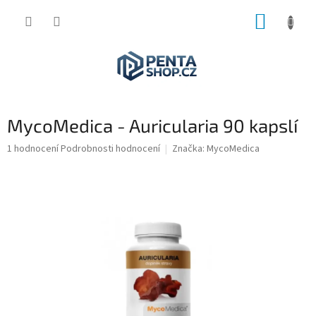
Přejít
NÁKUP
na
obsah
KOŠÍK
MycoMedica - Auricularia 90 kapslí
Průměrné
1 hodnocení
Podrobnosti hodnocení
Značka:
MycoMedica
hodnocení
produktu
je
5,0
z
5
hvězdiček.