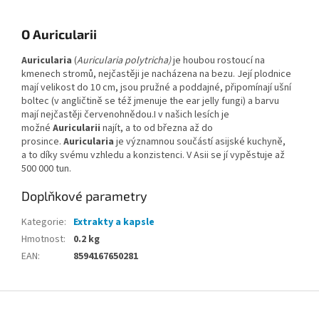
O Auricularii
Auricularia
(
Auricularia polytricha)
je houbou rostoucí na
kmenech stromů, nejčastěji je nacházena na bezu. Její plodnice
mají velikost do 10 cm, jsou pružné a poddajné, připomínají ušní
boltec (v angličtině se též jmenuje the ear jelly fungi) a barvu
mají nejčastěji červenohnědou.I v našich lesích je
možné
Auricularii
najít, a to od března až do
prosince.
Auricularia
je významnou součástí asijské kuchyně,
a to díky svému vzhledu a konzistenci. V Asii se jí vypěstuje až
500 000 tun.
Doplňkové parametry
Kategorie
:
Extrakty a kapsle
Hmotnost
:
0.2 kg
EAN
:
8594167650281
Z
á