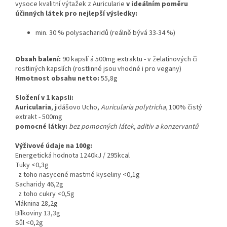
vysoce kvalitní výtažek z Auricularie
v ideálním poměru
účinných látek pro nejlepší výsledky:
min. 30 % polysacharidů
(reálně bývá 33-34 %)
Obsah balení:
90 kapslí á 500mg extraktu - v želatinových či
rostliných kapslích (rostlinné jsou vhodné i pro vegany)
Hmotnost obsahu netto:
55,8g
Složení v 1 kapsli:
Auricularia
, jidášovo Ucho,
Auricularia polytricha,
100% čistý
extrakt - 500mg
pomocné látky:
bez pomocných látek, aditiv a konzervantů
Výživové údaje na 100g:
Energetická hodnota 1240kJ / 295kcal
Tuky <0,3g
z toho nasycené mastmé kyseliny <0,1g
Sacharidy 46,2g
z toho cukry <0,5g
Vláknina 28,2g
Bílkoviny 13,3g
Sůl <0,2g