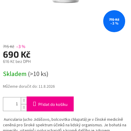
715 Kč
–3 %
715 Kč
–3 %
690 Kč
616 Kč bez DPH
Měrná
Skladem
(>10 ks)
cena:
Můžeme doručit do:
11.8.2026
Přidat do košíku
Auricularia (ucho Jidášovo, bolcovitka chlupatá) je v čínské medicíně
ceněná pro široké spektrum účinků na lidský organismus. Je bohatá na
minerály, vitamínů i polysacharidů a kromě dalšího je zdrojem