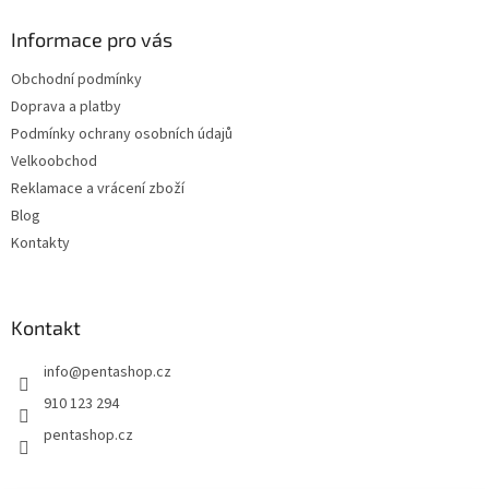
p
a
Informace pro vás
t
Obchodní podmínky
í
Doprava a platby
Podmínky ochrany osobních údajů
Velkoobchod
Reklamace a vrácení zboží
Blog
Kontakty
Kontakt
info
@
pentashop.cz
910 123 294
pentashop.cz