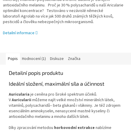
antioxidačního melaninu. Proč je 30 % polysacharidů u naší Aricularie
optimální koncentrace? Testováno v nezávislé německé
laboratoři Agrolab na více jak 500 druhů známých těžkých kovů,
pesticidů a člověku nebezpečných mikroorganismů.
Detailní informace
Popis
Hodnocení (1)
Diskuze
Značka
Detailní popis produktu
Ideální složení, maximální síla a účinnost
Auricularia
je ceněna pro široké spektrum účinků.
V
Auricularii
můžeme najít velké množství minerálních látek,
vitamínů, polysacharidů‒ beta glukanů i vlákniny. Je též zdrojem
esenciálním aminokyselin, nenasycené mastné kyseliny či
antioxidačního melaninu a mnoha dalších látek.
Díky zpracování metodou
horkovodní extrakce
nabízíme