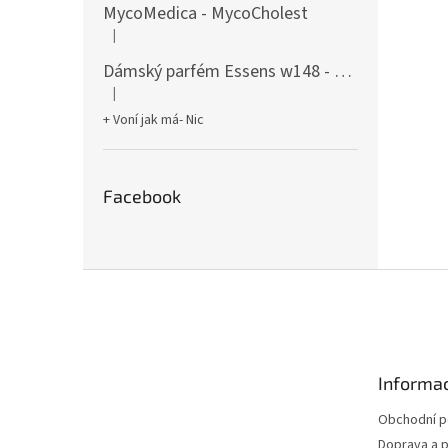
MycoMedica - MycoCholest
|
Hodnocení produktu je 5 z 5 hvězdiček.
Dámský parfém Essens w148 - 50ml
|
Hodnocení produktu je 5 z 5 hvězdiček.
+ Voní jak má- Nic
Facebook
Z
á
p
a
t
Informac
í
Obchodní 
Doprava a p