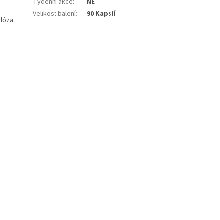
Týdenní akce
:
NE
Velikost balení
:
90 Kapslí
lóza.