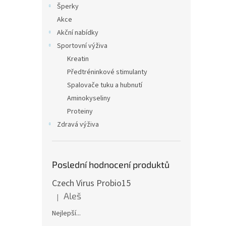
Šperky
Akce
Akční nabídky
Sportovní výživa
Kreatin
Předtréninkové stimulanty
Spalovače tuku a hubnutí
Aminokyseliny
Proteiny
Zdravá výživa
Poslední hodnocení produktů
Czech Virus Probio15
Aleš
|
Hodnocení produktu je 5 z 5 hvězdiček.
Nejlepší...