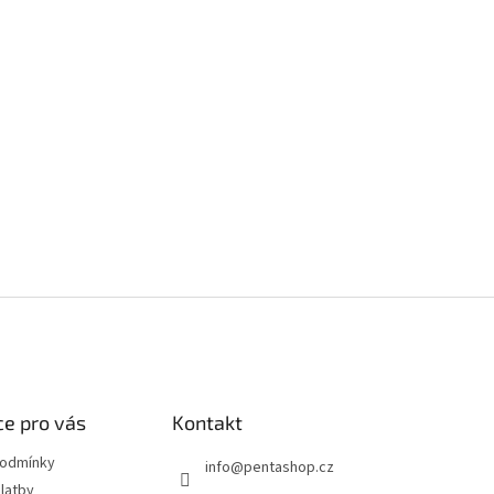
e pro vás
Kontakt
podmínky
info
@
pentashop.cz
latby