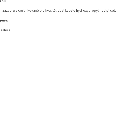
ení:
n zázvoru v certifikované bio kvalitě, obal kapsle hydroxypropylmethyl celu
geny:
sahuje.