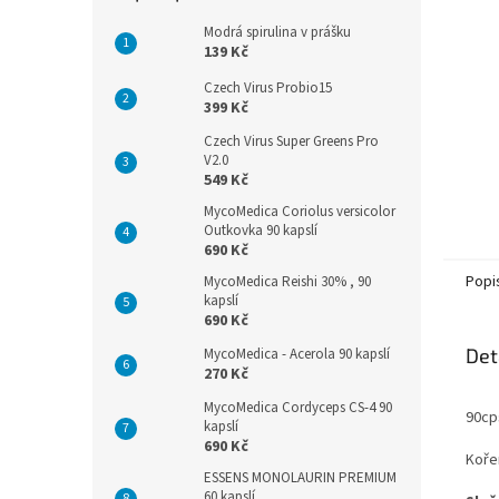
n
e
Modrá spirulina v prášku
l
139 Kč
Czech Virus Probio15
399 Kč
Czech Virus Super Greens Pro
V2.0
549 Kč
MycoMedica Coriolus versicolor
Outkovka 90 kapslí
690 Kč
Popi
MycoMedica Reishi 30% , 90
kapslí
690 Kč
Det
MycoMedica - Acerola 90 kapslí
270 Kč
MycoMedica Cordyceps CS-4 90
90cp
kapslí
690 Kč
Koře
ESSENS MONOLAURIN PREMIUM
60 kapslí