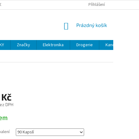
OSOBNÍCH ÚDAJŮ
VELKOOBCHOD
REKLAMACE A VRÁCENÍ ZBOŽÍ
Přihlášení
NÁKUPNÍ
Prázdný košík
KOŠÍK
KY
Značky
Elektronika
Drogerie
Kancelářské potř
 Kč
bez DPH
dem
balení