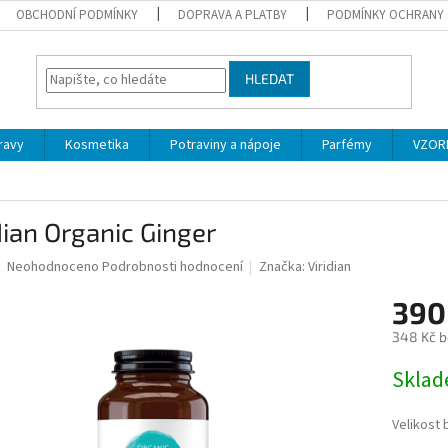
OBCHODNÍ PODMÍNKY
DOPRAVA A PLATBY
PODMÍNKY OCHRANY 
HLEDAT
ravy
Kosmetika
Potraviny a nápoje
Parfémy
VZOR
dian Organic Ginger
Průměrné
Neohodnoceno
Podrobnosti hodnocení
Značka:
Viridian
hodnocení
produktu
390
je
348 Kč 
0,0
z
Měrná
Skla
5
cena:
hvězdiček.
Velikost 