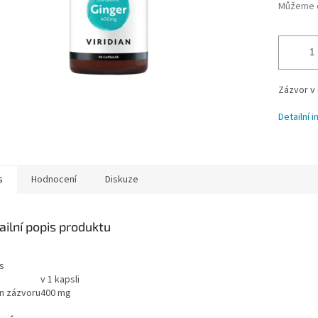
Můžeme d
Zázvor v 
Detailní 
s
Hodnocení
Diskuze
ailní popis produktu
s
v 1 kapsli
n zázvoru
400 mg