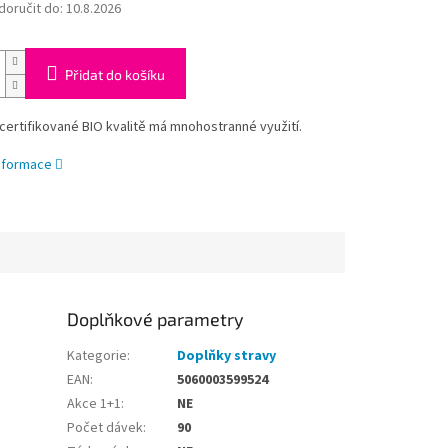
oručit do:
10.8.2026
Přidat do košíku
certifikované BIO kvalitě má mnohostranné využití.
informace
Doplňkové parametry
Kategorie
:
Doplňky stravy
EAN
:
5060003599524
Akce 1+1
:
NE
Počet dávek
:
90