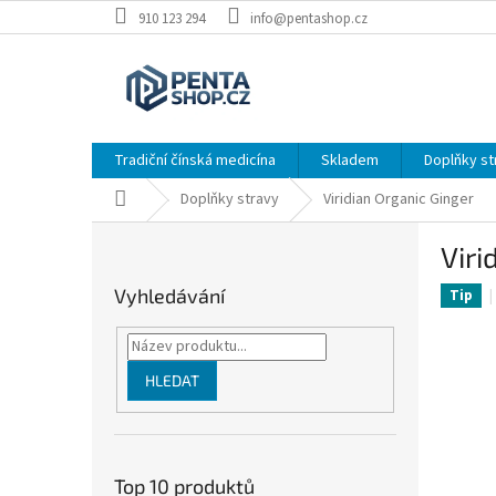
Přejít
910 123 294
info@pentashop.cz
na
obsah
Tradiční čínská medicína
Skladem
Doplňky st
Domů
Doplňky stravy
Viridian Organic Ginger
P
Viri
o
s
Vyhledávání
Tip
t
r
a
n
HLEDAT
n
í
p
a
Top 10 produktů