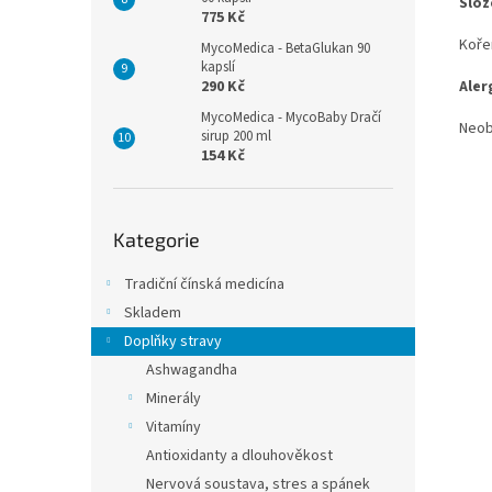
Slož
775 Kč
Koře
MycoMedica - BetaGlukan 90
kapslí
290 Kč
Aler
MycoMedica - MycoBaby Dračí
Neob
sirup 200 ml
154 Kč
Přeskočit
Kategorie
kategorie
Tradiční čínská medicína
Skladem
Doplňky stravy
Ashwagandha
Minerály
Vitamíny
Antioxidanty a dlouhověkost
Nervová soustava, stres a spánek