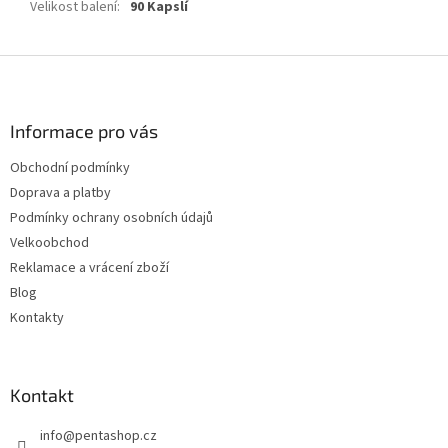
Velikost balení
:
90 Kapslí
Z
á
p
a
Informace pro vás
t
Obchodní podmínky
í
Doprava a platby
Podmínky ochrany osobních údajů
Velkoobchod
Reklamace a vrácení zboží
Blog
Kontakty
Kontakt
info
@
pentashop.cz