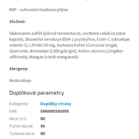
RHP - referenční hodnota příjmu
Složení:
Glukosamin sulfát (původ fermentace), rostlinná celulóza (obal
kapsle),
Boswellia serrata
prášek z pryskyřice, Ester-C (obsahuje
vitamín C), L-Prolin 50 mg, Kurkuma kořen (
Curcuma longa
),
Quercetin, Bromelain (1200 gdu/gm), Kořen zázvoru (
Zingiber
officinale
), Mangan (citrát manganatý)
Alergeny:
Neobsahuje.
Doplňkové parametry
Kategorie
:
Doplňky stravy
EAN
:
5060003593898
Akce 1+1
:
NE
Počet dávek
:
90
Týdenní akce
:
NE