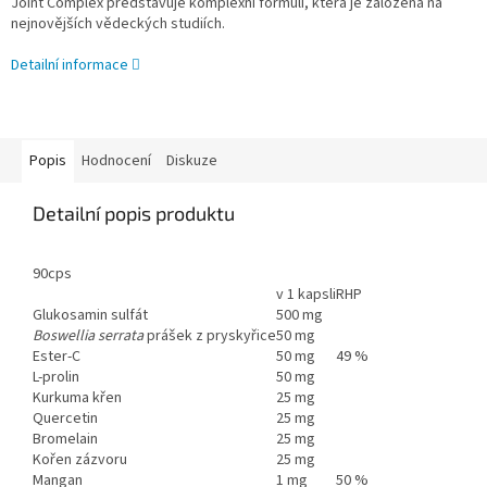
Joint Complex představuje komplexní formuli, která je založena na
nejnovějších vědeckých studiích.
Detailní informace
Popis
Hodnocení
Diskuze
Detailní popis produktu
90cps
v 1 kapsli
RHP
Glukosamin sulfát
500 mg
Boswellia serrata
prášek z pryskyřice
50 mg
Ester-C
50 mg
49 %
L-prolin
50 mg
Kurkuma křen
25 mg
Quercetin
25 mg
Bromelain
25 mg
Kořen zázvoru
25 mg
Mangan
1 mg
50 %