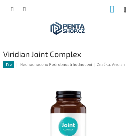
Přejít
NÁKUP
na
obsah
KOŠÍK
Viridian Joint Complex
Průměrné
Neohodnoceno
Podrobnosti hodnocení
Značka:
Viridian
Tip
hodnocení
produktu
je
0,0
z
5
hvězdiček.