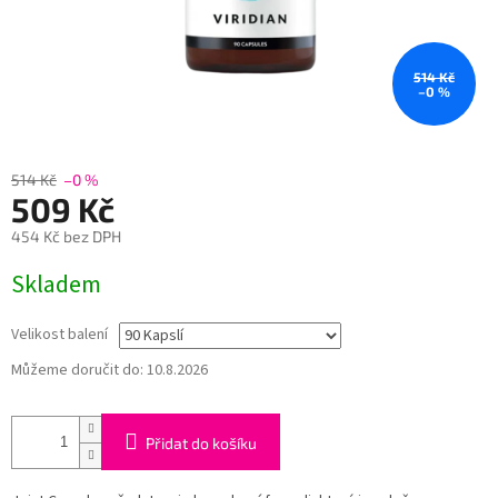
514 Kč
–0 %
514 Kč
–0 %
509 Kč
454 Kč bez DPH
Měrná
Skladem
cena:
Velikost balení
Můžeme doručit do:
10.8.2026
Přidat do košíku