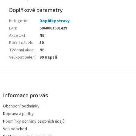
Doplňkové parametry
Kategorie
:
Doplňky stravy
EAN
:
5060003591429
Akce 1+1
:
NE
Počet dávek
:
30
Týdenní akce
:
NE
Velikost balení
:
90 Kapslí
Z
á
p
a
Informace pro vás
t
Obchodní podmínky
í
Doprava a platby
Podmínky ochrany osobních údajů
Velkoobchod