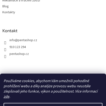
Reklamace a vrácení zboží
Blog
Kontakty
Kontakt
info
@
pentashop.cz
910 123 294
pentashop.cz
Přijímáme online platby
Používáme cookies, abychom Vám umožnili pohodlné
prohlížení webu a díky analýze provozu webu neustále
zlepšovali jeho funkce, výkon a použitelnost. Více informací
zde
.