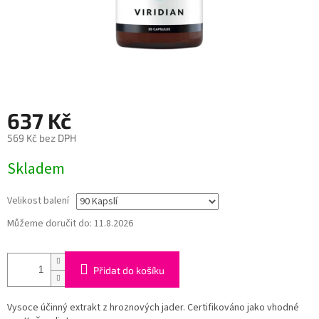
637 Kč
569 Kč bez DPH
Měrná
Skladem
cena:
Velikost balení
Můžeme doručit do:
11.8.2026
Přidat do košíku
Vysoce účinný extrakt z hroznových jader. Certifikováno jako vhodné