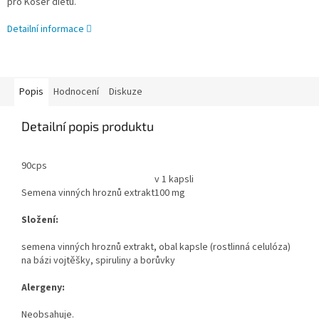
pro Košer dietu.
Detailní informace
Popis
Hodnocení
Diskuze
Detailní popis produktu
90cps
v 1 kapsli
Semena vinných hroznů extrakt
100 mg
Složení:
semena vinných hroznů extrakt, obal kapsle (rostlinná celulóza)
na bázi vojtěšky, spiruliny a borůvky
Alergeny:
Neobsahuje.