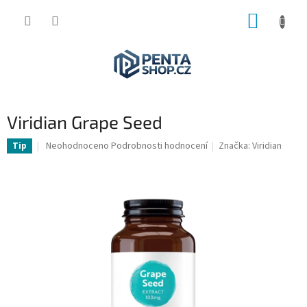
Přejít
NÁKUP
na
obsah
KOŠÍK
Viridian Grape Seed
Průměrné
Neohodnoceno
Podrobnosti hodnocení
Značka:
Viridian
Tip
hodnocení
produktu
je
0,0
z
5
hvězdiček.