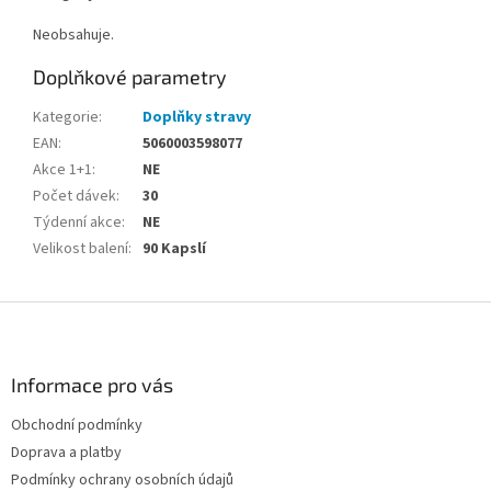
Neobsahuje.
Doplňkové parametry
Kategorie
:
Doplňky stravy
EAN
:
5060003598077
Akce 1+1
:
NE
Počet dávek
:
30
Týdenní akce
:
NE
Velikost balení
:
90 Kapslí
Z
á
p
a
Informace pro vás
t
Obchodní podmínky
í
Doprava a platby
Podmínky ochrany osobních údajů