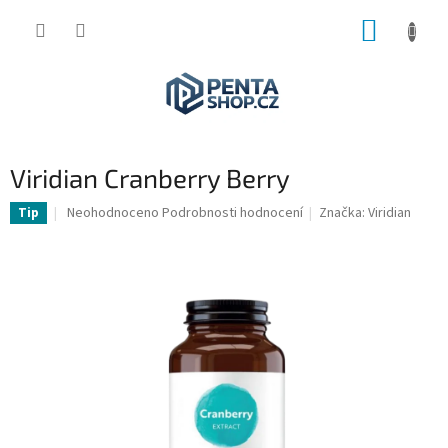
Přejít
NÁKUP
na
obsah
KOŠÍK
Viridian Cranberry Berry
Průměrné
Neohodnoceno
Podrobnosti hodnocení
Značka:
Viridian
Tip
hodnocení
produktu
je
0,0
z
5
hvězdiček.