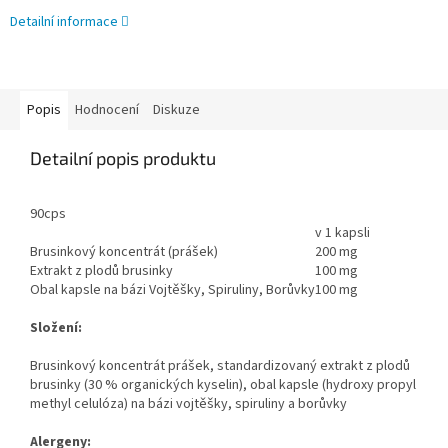
Detailní informace
Popis
Hodnocení
Diskuze
Detailní popis produktu
90cps
v 1 kapsli
Brusinkový koncentrát (prášek)
200 mg
Extrakt z plodů brusinky
100 mg
Obal kapsle na bázi Vojtěšky, Spiruliny, Borůvky
100 mg
Složení:
Brusinkový koncentrát prášek, standardizovaný extrakt z plodů
brusinky (30 % organických kyselin), obal kapsle (hydroxy propyl
methyl celulóza) na bázi vojtěšky, spiruliny a borůvky
Alergeny: