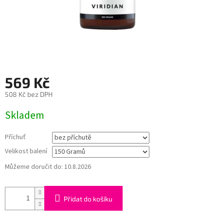
569 Kč
508 Kč bez DPH
Měrná
Skladem
cena:
Příchuť
Velikost balení
Můžeme doručit do:
10.8.2026
Přidat do košíku