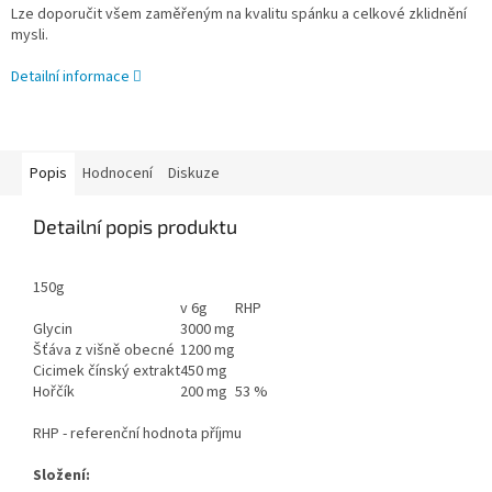
Lze doporučit všem zaměřeným na kvalitu spánku a celkové zklidnění
mysli.
Detailní informace
Popis
Hodnocení
Diskuze
Detailní popis produktu
150g
v 6g
RHP
Glycin
3000 mg
Šťáva z višně obecné
1200 mg
Cicimek čínský extrakt
450 mg
Hořčík
200 mg
53 %
RHP - referenční hodnota příjmu
Složení: