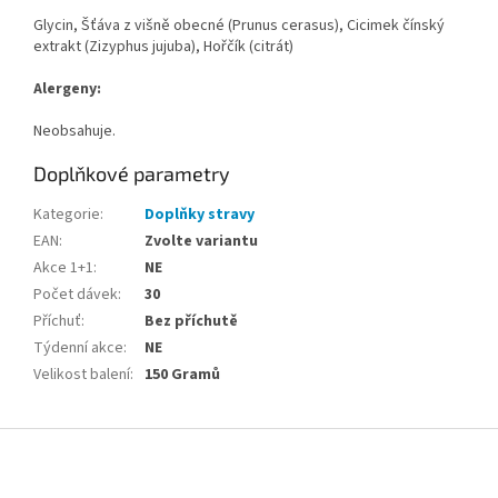
Glycin, Šťáva z višně obecné (Prunus cerasus), Cicimek čínský
extrakt (Zizyphus jujuba), Hořčík (citrát)
Alergeny:
Neobsahuje.
Doplňkové parametry
Kategorie
:
Doplňky stravy
EAN
:
Zvolte variantu
Akce 1+1
:
NE
Počet dávek
:
30
Příchuť
:
Bez příchutě
Týdenní akce
:
NE
Velikost balení
:
150 Gramů
Z
á
p