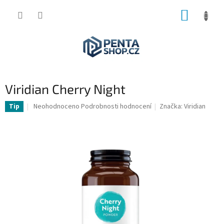
Přejít
NÁKUP
na
obsah
KOŠÍK
Viridian Cherry Night
Průměrné
Neohodnoceno
Podrobnosti hodnocení
Značka:
Viridian
Tip
hodnocení
produktu
je
0,0
z
5
hvězdiček.