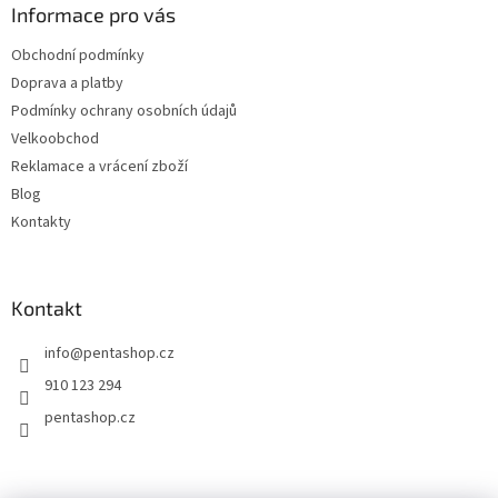
a
Informace pro vás
t
Obchodní podmínky
í
Doprava a platby
Podmínky ochrany osobních údajů
Velkoobchod
Reklamace a vrácení zboží
Blog
Kontakty
Kontakt
info
@
pentashop.cz
910 123 294
pentashop.cz