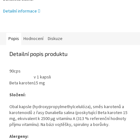
Detailní informace
Popis
Hodnocení
Diskuze
Detailní popis produktu
90cps
v 1 kapsli
Beta karoten
15 mg
Složení:
Obal kapsle (hydroxypropylmethylcelulóza), směs karotenů a
karotenoidů z řasy Dunaliella salina (poskytující Beta karoten 15
mg, ekvivalent k 2500 µg vitamínu A (313 % referenční hodnoty
příjmu vitamínu). Na bázi vojtěšky, spiruliny a borůvky.
Alergeny: