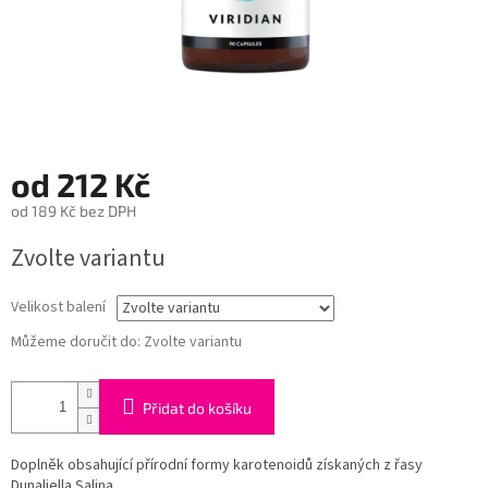
od
212 Kč
od
189 Kč
bez DPH
Měrná
Zvolte variantu
cena:
Velikost balení
Můžeme doručit do:
Zvolte variantu
Přidat do košíku
Doplněk obsahující přírodní formy karotenoidů získaných z řasy
Dunaliella Salina.