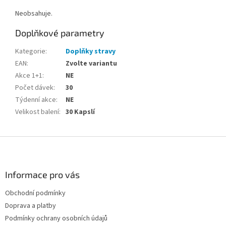
Neobsahuje.
Doplňkové parametry
Kategorie
:
Doplňky stravy
EAN
:
Zvolte variantu
Akce 1+1
:
NE
Počet dávek
:
30
Týdenní akce
:
NE
Velikost balení
:
30 Kapslí
Z
á
p
a
Informace pro vás
t
Obchodní podmínky
í
Doprava a platby
Podmínky ochrany osobních údajů