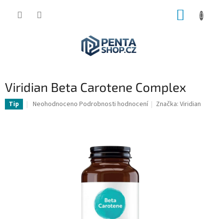
Přejít
NÁKUP
na
obsah
KOŠÍK
Viridian Beta Carotene Complex
Průměrné
Neohodnoceno
Podrobnosti hodnocení
Značka:
Viridian
Tip
hodnocení
produktu
je
0,0
z
5
hvězdiček.