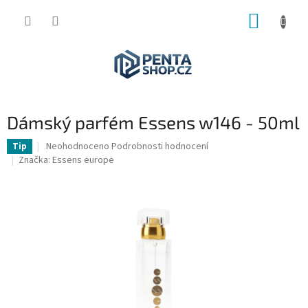
Přejít
NÁKUP
na
obsah
KOŠÍK
Dámský parfém Essens w146 - 50ml
Průměrné
Neohodnoceno
Podrobnosti hodnocení
Tip
hodnocení
Značka:
Essens europe
produktu
je
0,0
z
5
hvězdiček.