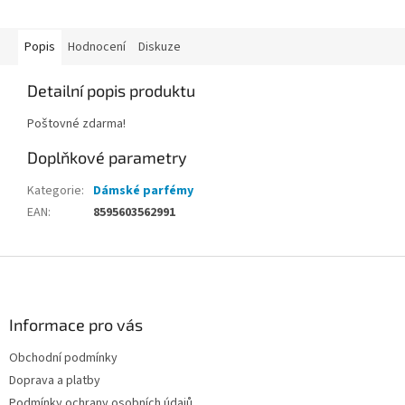
Popis
Hodnocení
Diskuze
Detailní popis produktu
Poštovné zdarma!
Doplňkové parametry
Kategorie
:
Dámské parfémy
EAN
:
8595603562991
Z
á
p
a
Informace pro vás
t
Obchodní podmínky
í
Doprava a platby
Podmínky ochrany osobních údajů