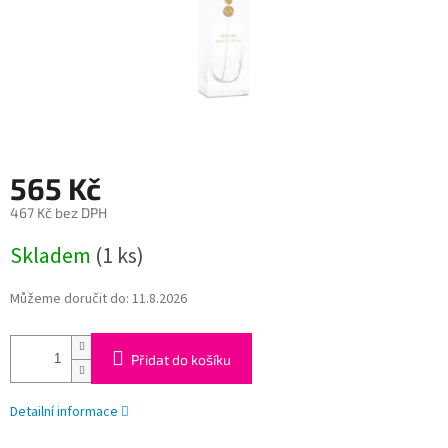
565 Kč
467 Kč bez DPH
Měrná
Skladem
(1 ks)
cena:
Můžeme doručit do:
11.8.2026
Přidat do košíku
Detailní informace