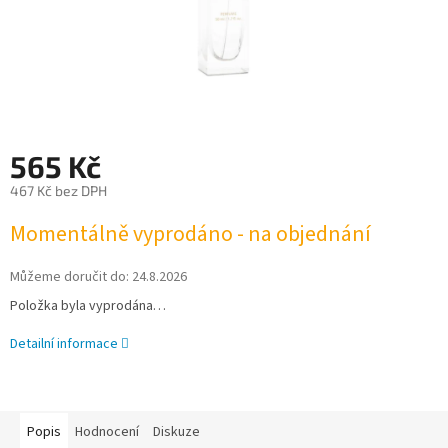
565 Kč
467 Kč bez DPH
Měrná
Momentálně vyprodáno - na objednání
cena:
Můžeme doručit do:
24.8.2026
Položka byla vyprodána…
Detailní informace
Popis
Hodnocení
Diskuze