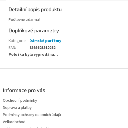
Detailní popis produktu
Poštovné zdarma!
Doplňkové parametry
Kategorie
:
Dámské parfémy
EAN
:
8595603510282
Položka byla vyprodána…
Z
á
p
a
Informace pro vás
t
Obchodní podmínky
í
Doprava a platby
Podmínky ochrany osobních údajů
Velkoobchod