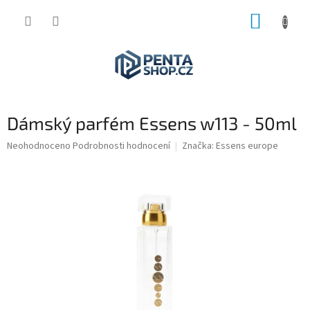
Přejít
NÁKUP
na
obsah
KOŠÍK
Dámský parfém Essens w113 - 50ml
Průměrné
Neohodnoceno
Podrobnosti hodnocení
Značka:
Essens europe
hodnocení
produktu
je
0,0
z
5
hvězdiček.