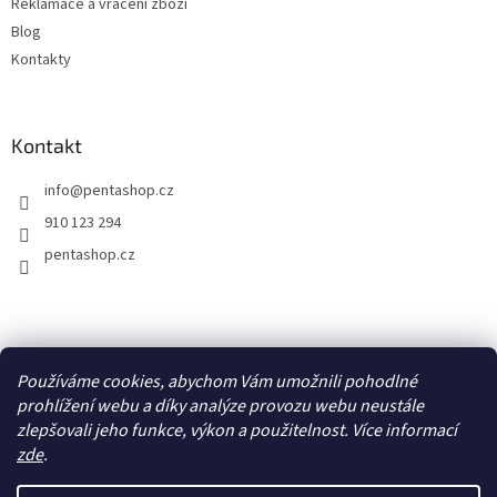
Reklamace a vrácení zboží
Blog
Kontakty
Kontakt
info
@
pentashop.cz
910 123 294
pentashop.cz
Přijímáme online platby
Používáme cookies, abychom Vám umožnili pohodlné
prohlížení webu a díky analýze provozu webu neustále
zlepšovali jeho funkce, výkon a použitelnost. Více informací
zde
.