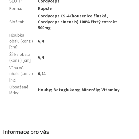
SEO_P
:
Cordyceps
Forma
:
Kapsle
Cordyceps CS-4 (housenice čínská,
Složení
:
Cordyceps sinensis) 100% čistý extrakt -
500mg
Hloubka
obalu (konz.)
6,4
[cm]
:
Šířka obalu
6,4
(konz.) [cm]
:
Váha vč.
obalu (konz.)
0,11
[kg]
:
Obsažené
Houby; Betaglukany; Minerály; Vitamíny
látky
:
Z
á
p
a
Informace pro vás
t