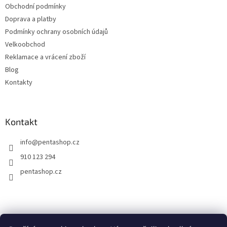
Obchodní podmínky
í
Doprava a platby
Podmínky ochrany osobních údajů
Velkoobchod
Reklamace a vrácení zboží
Blog
Kontakty
Kontakt
info
@
pentashop.cz
910 123 294
pentashop.cz
Přijímáme online platby