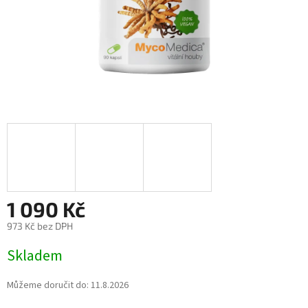
1 090 Kč
973 Kč bez DPH
Měrná
Skladem
cena:
Můžeme doručit do:
11.8.2026