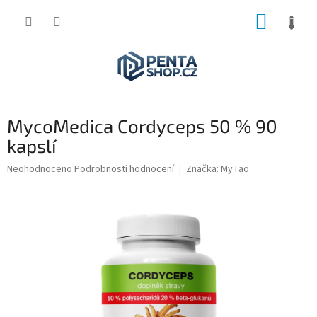
Přejít
NÁKUP
na
obsah
KOŠÍK
MycoMedica Cordyceps 50 % 90
kapslí
Průměrné
Neohodnoceno
Podrobnosti hodnocení
Značka:
MyTao
hodnocení
produktu
je
0,0
z
5
hvězdiček.