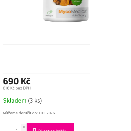
690 Kč
616 Kč bez DPH
Měrná
Skladem
(3 ks)
cena:
Můžeme doručit do:
10.8.2026
Přidat do košíku