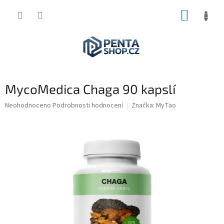
Přejít
NÁKUP
na
obsah
KOŠÍK
MycoMedica Chaga 90 kapslí
Průměrné
Neohodnoceno
Podrobnosti hodnocení
Značka:
MyTao
hodnocení
produktu
je
0,0
z
5
hvězdiček.