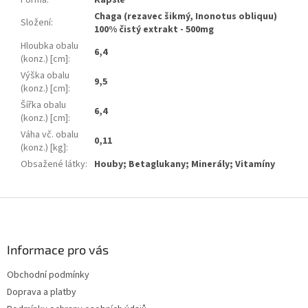
Forma
:
Kapsle
Chaga (rezavec šikmý, Inonotus obliquu)
Složení
:
100% čistý extrakt - 500mg
Hloubka obalu
6,4
(konz.) [cm]
:
Výška obalu
9,5
(konz.) [cm]
:
Šířka obalu
6,4
(konz.) [cm]
:
Váha vč. obalu
0,11
(konz.) [kg]
:
Obsažené látky
:
Houby; Betaglukany; Minerály; Vitamíny
Z
á
p
a
Informace pro vás
t
Obchodní podmínky
í
Doprava a platby